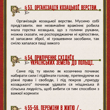
§53. ОРГАНІЗАЦІЯ КОЗАЦЬКОЇ ВЕРСТВИ.
Організація козацької верстви. Мусимо собі
представити. яке незвичайне вражіннє робила
мала горстка козацька, що з голими руками,
можна сказати, не роспоряджаючи ні кріпостями,
ні запасами зброї, ні грошевими засобами, так
сміло хапалася пащі хижого
§54. ПРИЛУЧЕННЄ СХІДНЇХ
УКРАЇНСЬКИХ ЗЕМЕЛЬ ДО ПОЛЬЩІ.
Саме під ту хвилю як козаччина починає
набирати сили і підіймати голову, претендуючи на
ріжні права і свободи, і під покров „присуду
козацького" починає удавати ся міщанська й
сільська людність, щоб вибити ся тим способом з
важкої кормиги
§55-56. ПЕРЕМІНИ В ЖИТЮ /