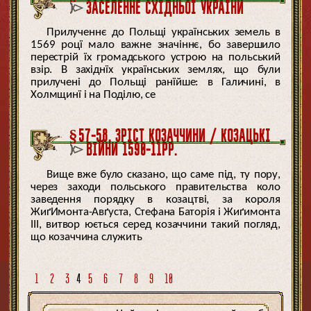
ЗАСЕЛЕННЕ СХІДНЬОЇ УКРАЇНИ
Прилученнє до Польщі українських земель в
1569 роцї мало важне значіннє, бо завершило
перестрій їх громадського устрою на польський
взір. В західнїх українських землях, що були
прилучені до Польщі ранїйше: в Галичині, в
Холмщинї і на Поділю, се
§57-58. ЗРІСТ КОЗАЧЧИНИ / КОЗАЦЬКІ
ВІЙНИ 1590-11РР.
Вище вже було сказано, що саме під, ту пору,
через заходи польського правительства коло
заведення порядку в козацтві, за короля
ЖиґИмонта-Авґуста, Стефана Баторія і Жиґимонта
III, витвор юється серед козаччини такий погляд,
що козаччина служить
1
2
3
4
5
6
7
8
9
10