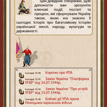
Цей довідник створений, щоб
допомогти вам зрозуміти
ключові події, постаті та
процеси, які сформували Україну
такою, якою ми знаємо її
сьогодні. Історія про багатовікову історію
української землі, народу, культури та
державності.
Коротко про УПА
Сьогодні, 15:48
Закон України "Платформа
Сьогодні, 15:45
УГВР" від 14.07.1944р.
Закон України "Про устрій
Сьогодні, 15:42
УГВР" від 13.07.1944р.
Бойові дії УПА проти
Сьогодні, 15:38
Німецьких каральних військ