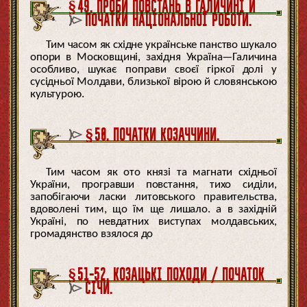
§49. ПРОБИ ПОВСТАНЬ В ГАЛИЧИНІ Й
ПОЧАТКИ НАЦІОНАЛЬНОЇ РОБОТИ.
Тим часом як східне українське панство шукало
опори в Московщині, західня Україна—Галичина
особливо, шукає поправи своєї гіркої долі у
сусідньої Молдави, близької вірою й словянською
культурою.
§50. ПОЧАТКИ КОЗАЧЧИНИ.
Тим часом як ото князі та магнати східньої
України, програвши повстання, тихо сиділи,
запобігаючи ласки литовського правительства,
вдоволені тим, що їм ще лишало. а в західній
Україні, по невдатних виступах молдавських,
громадянство взялося до
§51-52. КОЗАЦЬКІ ПОХОДИ / ПОЧАТОК
СІЧИ.