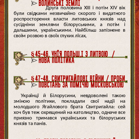
ВОЛИНСЬКІ ЗЕМЛЇ
Друга половина XIII і потім XIV вік
були свідками незвичайно скорого і видатного
роспросторення власти литовських князів над
сусідніми землями білоруськими, а потім і
дальшими, українськими. Найбільш запізнене в
своїм розвою в своїх глухих лїсах,
§45-46. УНЇЯ ПОЛЬШ,І З ЛИТВОЮ /
НОВА ПОЛІТИКА
§47-48. СВИТРИГАЙЛОВІ ВІЙНИ / ПРОБИ
ПОВСТАНЬ ЗА ПОМІЧЮ МОСКОВСЬКОЮ
Українцї й Білорусини, невдоволені такою
зміною політики, покладали свої надїі на
молодшого Ягайлового брата Свитригайла: сей
хоч був теж охрещений на католицтво, одначе все
приязно тримався українських та білоруських
князів та панів.