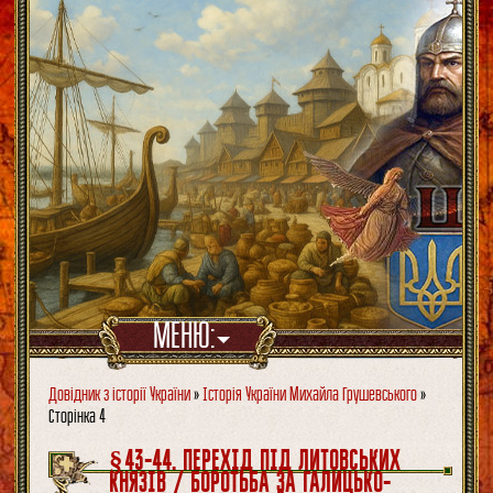
МЕНЮ:
Довідник з історії України
»
Історія України Михайла Грушевського
»
Сторінка 4
§43-44. ПЕРЕХІД ПІД ЛИТОВСЬКИХ
КНЯЗІВ / БОРОТЬБА ЗА ГАЛИЦЬКО-