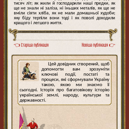
тисяч літ; як жили й господарили наші предки, як
ще не знали ні заліза, ні іньших металів, як ще не
вміли сіяти хліба, як не мали домашньої худоби;
яку біду терпіли вони тоді і як поволі доходили
кращого і легшого життя.
👈 Старіша публікація
Новіша публікація 👉
Цей довідник створений, щоб
допомогти вам зрозуміти
ключові події, постаті та
процеси, які сформували Україну
такою, якою ми знаємо її
сьогодні. Історія про багатовікову історію
української землі, народу, культури та
державності.