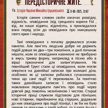
ПЕРЕДІСТОРИЧНЕ ЖИТЕ.
📂
Історія України Михайла Грушевського
⏳ 8-06-2025, 19:07
Історія самим словом своїм означає розвідку,
відомість, оповідання (від грецького кореня Fid ,
від, як наше
відати, відомість,
а прикладалося
воно перед усім до оповідання про минувшину
свого краю і народу.
Такі оповідання з початку держалися усною
памятю. Але пам'ять людська добре не держить
подій довше як два—три покоління, а далі починає
мішати, коли се оповідання навмисне не прибрано
в якусь тривку форму, наприклад в пісню або в
вірші призначені для запам'ятування. На
певнійший Грунт стали ці оповідання, коли могли
опертися на давнійші записки про колишні діла,
особливо як ці записки робилися сучасниками,
тими що самі події ті переживали. За поміччю
таких давнійших записок і оповідань стало
можливим передавати пам'ять про події через
довгий ряд поколінь незміненою і чистою. Старші
історичні праці служили підставою для пізніших;
нові історики, переймаючи від старших, додавали
до них оповідання про події пізніші, і як би не було
перерв та прогалин у такій роботі, то історія йшла і