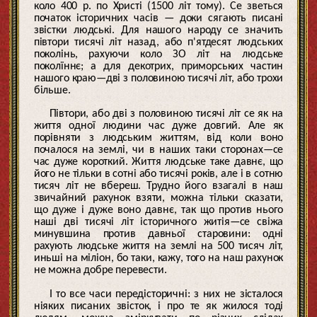
коло 400 р. по Христі (1500 літ тому). Се зветься
початок історичних часів — доки сягають писані
звістки людські. Для нашого народу се значить
півтори тисячі літ назад, або п'ятдесят людських
поколінь, рахуючи коло ЗО літ на людське
поколїннє; а для декотрих, приморських частин
нашого краю—дві з половиною тисячі літ, або трохи
більше.
Півтори, або дві з половиною тисячі літ се як на
життя одної людини час дуже довгий. Але як
порівняти з людським життям, від коли воно
почалося на землі, чи в наших таки сторонах—се
час дуже короткий. Життя людське таке давнє, що
його не тільки в сотні або тисячі років, але і в сотню
тисяч літ не вбереш. Трудно його взагалі в наш
звичайний рахунок взяти, можна тільки сказати,
що дуже і дуже воно давнє, так що против нього
наші дві тисячі літ історичного житія—се свіжа
минувшина против давньої старовини: одні
рахують людське життя на землі на 500 тисяч літ,
иньші на міліон, бо таки, кажу, того на наш рахунок
не можна добре перевести.
І то все часи передісторичні: з них не зісталося
ніяких писаних звісток, і про те як жилося тоді