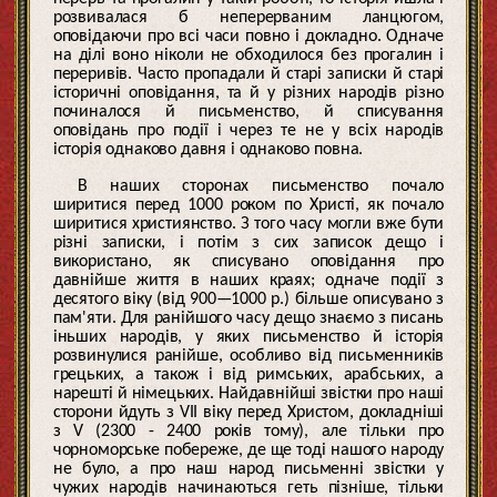
розвивалася б неперерваним ланцюгом,
оповідаючи про всі часи повно і докладно. Одначе
на ділі воно ніколи не обходилося без прогалин і
переривів. Часто пропадали й старі записки й старі
історичні оповідання, та й у різних народів різно
починалося й письменство, й списування
оповідань про події і через те не у всіх народів
історія однаково давня і однаково повна.
В наших сторонах письменство почало
ширитися перед 1000 роком по Христі, як почало
ширитися християнство. З того часу могли вже бути
різні записки, і потім з сих записок дещо і
використано, як списувано оповідання про
давнійше життя в наших краях; одначе події з
десятого віку (від 900—1000 р.) більше описувано з
пам'яти. Для ранійшого часу дещо знаємо з писань
іньших народів, у яких письменство й історія
розвинулися ранійше, особливо від письменників
грецьких, а також і від римських, арабських, а
нарешті й німецьких. Найдавнійші звістки про наші
сторони йдуть з VII віку перед Христом, докладніші
з V (2300 - 2400 років тому), але тільки про
чорноморське побереже, де ще тоді нашого народу
не було, а про наш народ письменні звістки у
чужих народів начинаються геть пізніше, тільки