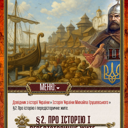
МЕНЮ:
Довідник з історії України
»
Історія України Михайла Грушевського
»
§2. Про історію і передісторичне жите.
§2. ПРО ІСТОРІЮ І