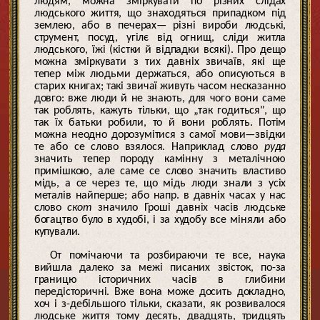
людям, можна зміркувати по різних слідах
людського життя, що знаходяться припадком під
землею, або в печерах— різні вироби людські,
струмент, посуд, угілє від огнищ, сліди житла
людського, їжі (кістки й відпадки всякі). Про дещо
можна зміркувати з тих давніх звичаїв, які ще
тепер між людьми держаться, або описуються в
старих книгах; такі звичаї живуть часом несказанно
довго: вже люди й не знають, для чого вони саме
так роблять, кажуть тільки, що „так годиться", що
так їх батьки робили, то й вони роблять. Потім
можна неодно дорозумітися з самої мови—звідки
те або се слово взялося. Наприклад слово
руда
значить тепер породу камінну з металічною
примішкою, але саме се слово значить властиво
мідь, а се через те, що мідь люди знали з усіх
металів найперше; або напр. в давніх часах у нас
слово
скот
значило Гроші давніх часів людське
богацтво було в худобі, і за худобу все міняли або
купували.
От помічаючи та розбираючи те все, наука
вийшла далеко за межі писаних звісток, по-за
границю історичних часів в глибини
передісторичні. Вже вона може досить докладно,
хоч і з-дебільшого тільки, сказати, як розвивалося
людське життя тому десять, двадцять, тридцять