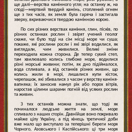
ще далі—верства камінного угля; на останку ж, на
споді—мертвий твердий камінь, стоплений огнем
ще з тих часів, як земля була гаряча і застигала
зверху, вкриваючися твердою камінною корою.
По сих різних верствах каміння, глин, пісків, по
різних останках рослин і звірят учений геолог
скаже, чи було тоді на сім місці море чи суша;
покаже, які рослини росли і які звірі водилися, як
виглядали, чим живилися. Великі зміни
переходила кожна сторона. Де тепер сухий степ,
там хвилювало колись глибоке море, водилися
різні морські живини; потім, як дно підіймалося,
вода спливала, а від останків різних живин, що
колись жили в морі, лишалися купи кісток,
черепашок, які збивалися з часом у верству каміня-
вапняка; їх заносив намул рік або порох вітрів,
наростав цілими шарами погній від усяких рослин
та живин.
З тих останків можна знати, що тоді як
починалося людське життя на землі, море
спливало з наших сторін. Давнїйше воно покривало
майже цілу Україну, а під кінець третичної доби
вже мало що виступало за теперішні береги моря
Чорного, Азовського і Каспійського: ці три моря