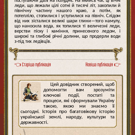
поступаючи далі на полуднє. На якийсь час ці вічні
леди, що лежали цілі сотні й тисячі літ, захопили й
північну частину нашого краю, а потім, як
потепліло, стопилися і уступилися на північ. Слідом
від них зісталися великі шари глини—того намулу,
що наносила вода, як топилися ті величезні леди,
верстви піску і каміння, принесеного ледом, і
широкі та глибокі річні долини, що продерли води
з-під тих ледівцїв.
👈 Старіша публікація
Новіша публікація 👉
Цей довідник створений, щоб
допомогти вам зрозуміти
ключові події, постаті та
процеси, які сформували Україну
такою, якою ми знаємо її
сьогодні. Історія про багатовікову історію
української землі, народу, культури та
державності.