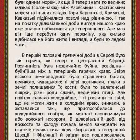
були одним морем, як ще й тепер знати по великих
млаках (солончаках) між Азовським і Каспійським
морем та іньших слідах. Гори Карпатські, Кримські,
Кавказькі підіймалися поволі над рівниною, і так
на початку ділювіальної доби вигляд нашого краю
вже значно наблизився до теперішнього. Але мав
він іще перебути одну переміну, яка сильно
відбилася на його житю і вигляді, а були то ледові
часи.
В першій половині третичної доби в Європі було
так горячо, як тепер в центральній Африці.
Рослинність була незвичайно буйна, розкішна—
буйнїйша ніж в теперішніх гарячих краях. Звіря
всякого земноводного було страшенно багато,
великого, чудацького; ті звірі позникали, тільки в
землі полишалися їх кости: були то велетенські
ящірки, різні роди слонів, величезні птиці. Але
повітря ставало холоднїйше, і ті рослини та звірі,
що не могли жити в холоднім краю, зникали, а
зіставалися такі, що приспособилися до
холоднїйшого повітря, як мохнаті слони-мамути
або волохаті носороги. В ділювіальній добі від
вохкости та холоду почала земля замерзати на
півночі; велика сила леду збиралася в теперішній
Швеції і Фінляндії й звідти все поширювалася,