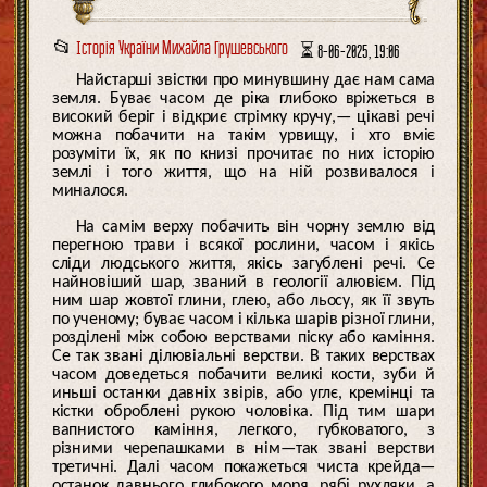
📂
Історія України Михайла Грушевського
⏳ 8-06-2025, 19:06
Найстарші звістки про минувшину дає нам сама
земля. Буває часом де ріка глибоко вріжеться в
високий беріг і відкриє стрімку кручу,— цікаві речі
можна побачити на такім урвищу, і хто вміє
розуміти їх, як по книзі прочитає по них історію
землі і того життя, що на ній розвивалося і
миналося.
На самім верху побачить він чорну землю від
перегною трави і всякої рослини, часом і якісь
сліди людського життя, якісь загублені речі. Се
найновіший шар, званий в геології алювієм. Під
ним шар жовтої глини, глею, або льосу, як її звуть
по ученому; буває часом і кілька шарів різної глини,
розділені між собою верствами піску або каміння.
Се так звані ділювіальні верстви. В таких верствах
часом доведеться побачити великі кости, зуби й
иньші останки давніх звірів, або углє, кремінці та
кістки оброблені рукою чоловіка. Під тим шари
вапнистого каміння, легкого, губковатого, з
різними черепашками в нім—так звані верстви
третичні. Далі часом покажеться чиста крейда—
останок давнього глибокого моря, рябі рухляки, а