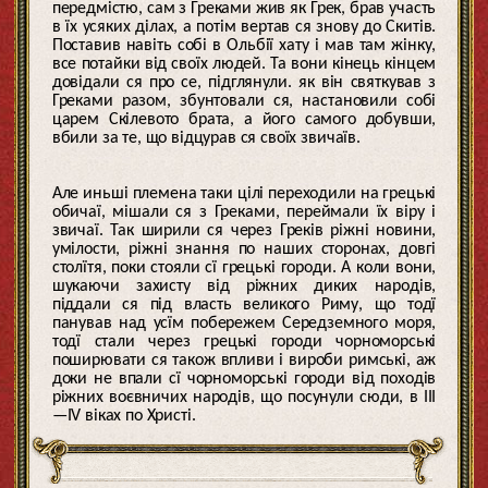
передмістю, сам з Греками жив як Грек, брав участь
в їх усяких ділах, а потім вертав ся знову до Скитів.
Поставив навіть собі в Ольбії хату і мав там жінку,
все потайки від своїх людей. Та вони кінець кінцем
довідали ся про се, підглянули. як він святкував з
Греками разом, збунтовали ся, настановили собі
царем Скілевото брата, а його самого добувши,
вбили за те, що відцурав ся своїх звичаїв.
Але иньші племена таки цілі переходили на грецькі
обичаї, мішали ся з Греками, переймали їх віру і
звичаї. Так ширили ся через Греків ріжні новини,
умілости, ріжні знання по наших сторонах, довгі
столїтя, поки стояли сї грецькі городи. А коли вони,
шукаючи захисту від ріжних диких народів,
піддали ся під власть великого Риму, що тодї
панував над усїм побережем Середземного моря,
тодї стали через грецькі городи чорноморські
поширювати ся також впливи і вироби римські, аж
доки не впали сї чорноморські городи від походів
ріжних воєвничих народів, що посунули сюди, в III
—IV віках по Христі.