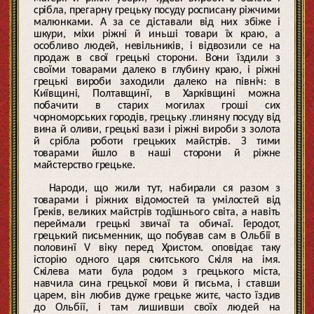
срібла, прегарну грецьку посуду росписану ріжчими
малюнками. А за се діставали від них збіже і
шкури, міхи ріжні й иньші товари їх краю, а
особливо людей, невільників, і відвозили се на
продаж в свої грецькі сторони. Вони їздили з
своїми товарами далеко в глубину краю, і ріжні
грецькі вироби заходили далеко на північ: в
Київщині, Полтавщинї, в Харківщині можна
побачити в старих могилах гроші сих
чорноморських городів, грецьку .глиняну посуду від
вина й оливи, грецькі вази і ріжні вироби з золота
й срібла роботи грецьких майстрів. З тими
товарами йшло в наші сторони й ріжне
майстерство грецьке.
Народи, що жили тут, набирали ся разом з
товарами і ріжних відомостей та умілостей від
Греків, великих майстрів тодїшнього світа, а навіть
переймали грецькі звичаї та обичаї. Геродот,
грецький письменник, що побував сам в Ольбії в
половинї V віку перед Христом. оповідає таку
історію одного царя скитського Скіля на імя.
Скілева мати була родом з грецького міста,
навчила сина грецької мови й письма, і ставши
царем, він любив дуже грецьке житє, часто їздив
до Ольбії, і там лишивши своїх людей на