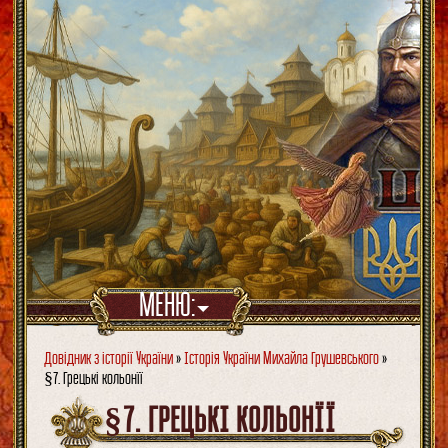
МЕНЮ:
Довідник з історії України
»
Історія України Михайла Грушевського
»
§7. Грецькі кольонїї
§7. ГРЕЦЬКІ КОЛЬОНЇЇ