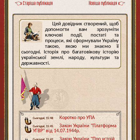
👈 Старіша публікація
Новіша публікація 👉
Цей довідник створений, щоб
допомогти вам зрозуміти
ключові події, постаті та
процеси, які сформували Україну
такою, якою ми знаємо її
сьогодні. Історія про багатовікову історію
української землі, народу, культури та
державності.
Коротко про УПА
Сьогодні, 15:48
Закон України "Платформа
Сьогодні, 15:45
УГВР" від 14.07.1944р.
Закон України "Про устрій
Сьогодні, 15:42