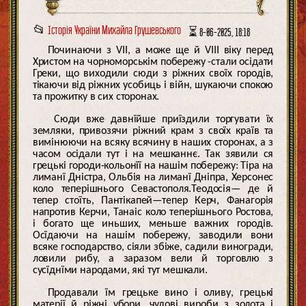
📂
Історія України Михайла Грушевського
⏳ 8-06-2025, 18:18
Починаючи з VII, а може ще й VIII віку перед
Христом на чорноморськім побережу -стали осідати
Греки, що виходили сюди з ріжних своїх городів,
тікаючи від ріжних усобиць і війн, шукаючи спокою
та прожитку в сих сторонах.
Сюди вже давнїйше приїздили торгувати їх
земляки, привозячи ріжний крам з своїх країв та
вимінюючи на всяку всячину в наших сторонах, а з
часом осідали тут і на мешканнє. Так зявили ся
грецькі городи-кольонїї на нашім побережу: Тіра на
лиманї Дністра, Ольбія на лиманї Дніпра, Херсонес
коло теперішнього Севастополя.Теодосія— де й
тепер стоїть, Пантікапей—тепер Керч, Фанагорія
напротив Керчи, Танаіс коло теперішнього Ростова,
і богато ще иньших, меньше важних городів.
Осїдаючи на нашім побережу, заводили вони
всяке господарство, сіяли збіже, садили виногради,
ловили рибу, а заразом вели й торговлю з
сусїднїми народами, які тут мешкали.
Продавали їм грецьке вино і оливу, грецькі
матерії й ріжні убори, чудові вироби з золота і