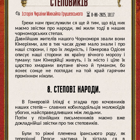
СТЕПОВИКІВ
📂
Історія України Михайла Грушевського
⏳ 8-06-2025, 18:17
Греки нам прислужили ся ще й тим, що від них
маємо звістки про народи, які жили тодї в наших
чорноморських степах.
Давнїйших жителїв нашого Чорноморя звали вони
Кімеріями, але в тих часах дуже мало знали і про
наші сторони, і про їх людність, і Гомерова Одісея
описує наші сторони як країну вічного морозу і
туману: там Кімерійцї живуть, і їх місто і цїле їх
царство хмарами вкутане вічно й туманом, бо
яснеє сонце не поглядає на той край гарячим
проміннєм ніколи.
8. СТЕПОВІ НАРОДИ.
В Гомеровій Іліядї є згадка про кочовників
наших степів— славних кобилодоїльців молокоїдів
убогих, найсправедливших між людьми.
Потім у пізнїйших письменників маємо вже
докладнїйші звістки про тих степовиків.
Були то ріжні племена іранського роду, як
теперішнї Перси; частина їх зістала ся в