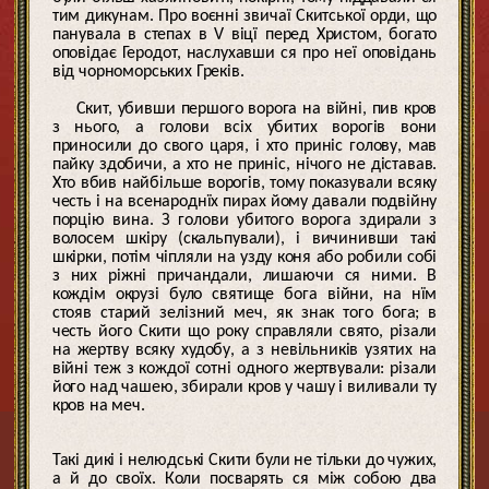
тим дикунам. Про воєнні звичаї Скитської орди, що
панувала в степах в V віцї перед Христом, богато
оповідає Геродот, наслухавши ся про неї оповідань
від чорноморських Греків.
Скит, убивши першого ворога на війні, пив кров
з нього, а голови всіх убитих ворогів вони
приносили до свого царя, і хто приніс голову, мав
пайку здобичи, а хто не приніс, нічого не діставав.
Хто вбив найбільше ворогів, тому показували всяку
честь і на всенароднїх пирах йому давали подвійну
порцію вина. З голови убитого ворога здирали з
волосем шкіру (скальпували), і вичинивши такі
шкірки, потім чіпляли на узду коня або робили собі
з них ріжні причандали, лишаючи ся ними. В
кождім окрузі було святище бога війни, на нїм
стояв старий зелізний меч, як знак того бога; в
честь його Скити що року справляли свято, різали
на жертву всяку худобу, а з невільників узятих на
війні теж з кождої сотні одного жертвували: різали
його над чашею, збирали кров у чашу і виливали ту
кров на меч.
Такі дикі і нелюдські Скити були не тільки до чужих,
а й до своїх. Коли посварять ся між собою два