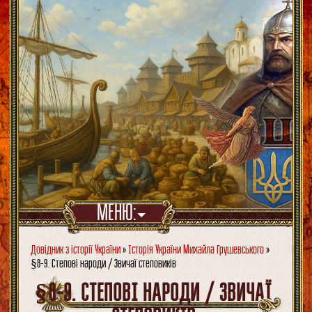
МЕНЮ:
Довідник з історії України
»
Історія України Михайла Грушевського
»
§8-9. Степові народи / Звичаї степовиків
§8-9. СТЕПОВІ НАРОДИ / ЗВИЧАЇ