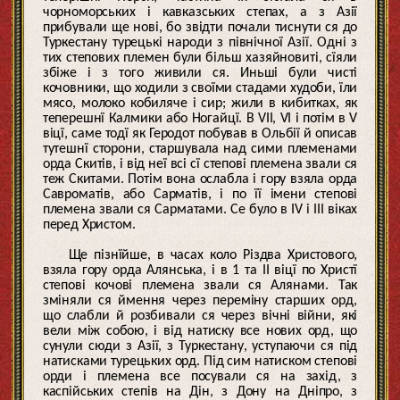
чорноморських і кавказських степах, а з Азії
прибували ще нові, бо звідти почали тиснути ся до
Туркестану турецькі народи з північної Азії. Одні з
тих степових племен були більш хазяйновиті, сїяли
збіже і з того живили ся. Иньші були чисті
кочовники, що ходили з своїми стадами худоби, їли
мясо, молоко кобиляче і сир; жили в кибитках, як
теперешнї Калмики або Ногайцї. В VII, VI і потім в V
віцї, саме тодї як Геродот побував в Ольбії й описав
тутешнї сторони, старшувала над сими племенами
орда Скитів, і від неї всі сї степові племена звали ся
теж Скитами. Потім вона ослабла і гору взяла орда
Савроматів, або Сарматів, і по її імени степові
племена звали ся Сарматами. Се було в IV і III віках
перед Христом.
Ще пізнїйше, в часах коло Різдва Христового,
взяла гору орда Алянська, і в 1 та II віцї по Христї
степові кочові племена звали ся Алянами. Так
зміняли ся ймення через переміну старших орд,
що слабли й розбивали ся через вічні війни, які
вели між собою, і від натиску все нових орд, що
сунули сюди з Азії, з Туркестану, уступаючи ся під
натисками турецьких орд. Під сим натиском степові
орди і племена все посували ся на захід, з
каспійських степів на Дін, з Дону на Дніпро, з