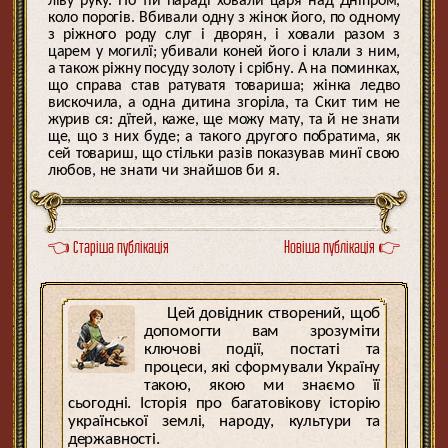
ліву руку. По тій параді ховали царя над Дніпром,
коло порогів. Вбивали одну з жінок його, по одному
з ріжного роду слуг і дворян, і ховали разом з
царем у могилї; убивали коней його і клали з ним,
а також ріжну посуду золоту і срібну. А на поминках,
що справа став ратуватя товариша; жінка ледво
вискочила, а одна дитина згоріла, та Скит тим не
журив ся: дїтей, каже, ще можу мату, та й не знати
ще, що з них буде; а такого другого побратима, як
сей товариш, що стільки разів показував минї свою
любов, не знати чи знайшов би я.
👈 Старіша публікація
Новіша публікація 👉
Цей довідник створений, щоб
допомогти вам зрозуміти
ключові події, постаті та
процеси, які сформували Україну
такою, якою ми знаємо її
сьогодні. Історія про багатовікову історію
української землі, народу, культури та
державності.