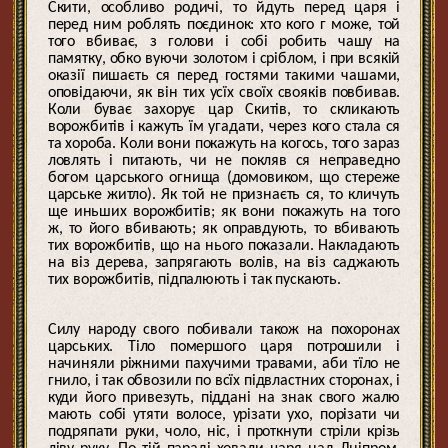
Скити, особливо родичі, то йдуть перед царя і
перед ним роблять поєдинок: хто кого г може, той
того вбиває, з голови і собі робить чашу на
памятку, обко вуючи золотом і сріблом, і при всякій
оказії пишаєть ся перед гостями такими чашами,
оповідаючи, як він тих усїх своїх свояків повбивав.
Коли буває захорує цар Скитів, то скликають
ворожбитів і кажуть їм угадати, через кого стала ся
та хороба. Коли вони покажуть на когось, того зараз
ловлять і питають, чи не покляв ся неправедно
богом царського огнища (домовиком, що стереже
царське житло). Як той не признаєть ся, то кличуть
ще иньших ворожбитів; як вони покажуть на того
ж, то його вбивають; як оправдують, то вбивають
тих ворожбитів, що на нього показали. Накладають
на віз дерева, запрягають волів, на віз саджають
тих ворожбитів, підпалюють і так пускають.
Силу народу свого побивали також на похоронах
царських. Тіло помершого царя потрошили і
начиняли ріжними пахучими травами, аби тїло не
гнило, і так обвозили по всїх підвластних сторонах, і
куди його привезуть, піддані на знак свого жалю
мають собі утяти волосе, урізати ухо, порізати чи
подряпати руки, чоло, ніс, і проткнути стріли крізь