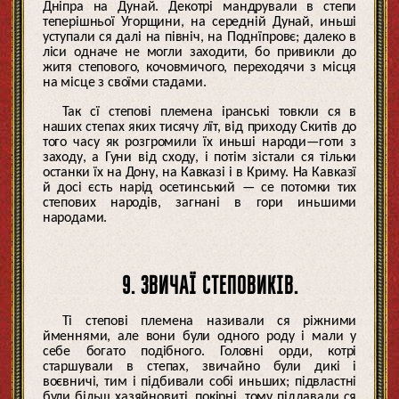
Дніпра на Дунай. Декотрі мандрували в степи
теперішньої Угорщини, на середній Дунай, иньші
уступали ся далі на північ, на Поднїпровє; далеко в
ліси одначе не могли заходити, бо привикли до
житя степового, кочовмичого, переходячи з місця
на місце з своїми стадами.
Так сї степові племена іранські товкли ся в
наших степах яких тисячу лїт, від приходу Скитів до
того часу як розгромили їх иньші народи—готи з
заходу, а Гуни від сходу, і потім зістали ся тільки
останки їх на Дону, на Кавказі і в Криму. На Кавказї
й досі єсть нарід осетинський — се потомки тих
степових народів, загнані в гори иньшими
народами.
9. ЗВИЧАЇ СТЕПОВИКІВ.
Ті степові племена називали ся ріжними
йменнями, але вони були одного роду і мали у
себе богато подібного. Головні орди, котрі
старшували в степах, звичайно були дикі і
воєвничі, тим і підбивали собі иньших; підвластні
були більш хазяйновиті, покірні, тому піддавали ся