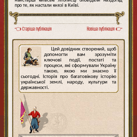
найстарші київські літописці оповідали наздогад
про те, як настали князі в Київі.
👈 Старіша публікація
Новіша публікація 👉
Цей довідник створений, щоб
допомогти вам зрозуміти
ключові події, постаті та
процеси, які сформували Україну
такою, якою ми знаємо її
сьогодні. Історія про багатовікову історію
української землі, народу, культури та
державності.