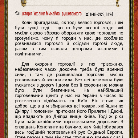
📂
Історія України Михайла Грушевського
⏳ 8-06-2025, 18:04
Коли пригадаємо, як тоді велася торговля, і які
були купцї тодї— що то були воєнні люде, які
мусїли своєю зброєю обороняти свою торговлю, то
зрозуміємо, чому ті городи у нас, де особливо
розвивалася торговля й осїдали торгові люде,
разом з тим ставали центрами воєнними і
політичними.
Для охорони торговлї в тих трівожних,
небезпечних часах доконче треба було воєнної
сили, і там де розвивалася торговля, мусїла
розвиватися й воєнна сила. Без неї не можна було
пускатися в дорогу і дома без її охорони не можна
було бути безпечним. На найбільший
торговельний центр у нас на Україні в часах по
розселенню підіймаєть ся Київ. Він стояв так
добре, що в цім збиралися всі товари, які йшли по
Дніпру і головним притокам його Прилети і Десні,
що впадають до Днїпра вище Київа. Тодї ж ріки
були найважнійшими торговельними дорогами. З
оповідань Константина бачимо, як у Київі збирався
весь годїшнїй торговельний рух Східньої Европи.
Отже разом з тим він стає столицею воєнних сил і