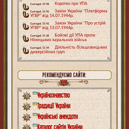
Коротко про УПА
Сьогодні, 15:48
Закон України "Платформа
Сьогодні, 15:45
УГВР" від 14.07.1944р.
Закон України "Про устрій
Сьогодні, 15:42
УГВР" від 13.07.1944р.
Бойові дії УПА проти
Сьогодні, 15:38
Німецьких каральних військ
Діяльність більшовицьких
Сьогодні, 15:34
диверсійних груп
РЕКОМЕНДУЄМО САЙТИ:
Українознавство
Традиції України
Українські анекдоти
Каталог сайтів України