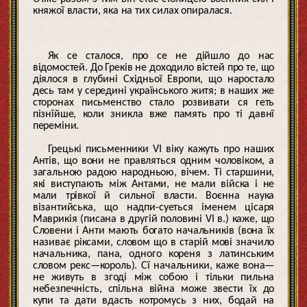
княжої власти, яка на тих силах опиралася.
Як се сталося, про се не дійшло до нас
відомостей. До Греків не доходило вістей про те, що
діялося в глубині Східньої Европи, що наростало
десь там у середині українського житя; в наших же
сторонах письменство стало розвивати ся геть
пізнїйше, коли зникла вже память про ті давнї
переміни.
Грецькі письменники VI віку кажуть про наших
Антів, що вони не правляться одним чоловіком, а
загальною радою народньою, вічем. Ті старшини,
які виступають між Антами, не мали війска і не
мали трівкої й сильної власти. Воєнна наука
візантийська, що надпи-суеться іменем цісаря
Маврикія (писана в другій половині VI в.) каже, що
Словени і Анти мають богато начальників (вона їх
називає ріксами, словом що в старій мові значило
начальника, пана, одного кореня з латинським
словом рекс—король). Сї начальники, каже вона—
не живуть в згоді між собою і тільки пильна
небезпечність, спільна війна може звести їх до
купи та дати вдасть котромусь з них, бодай на