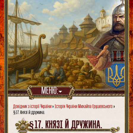
МЕНЮ:
Довідник з історії України
»
Історія України Михайла Грушевського
»
§17. Князі й дружина.
§17. КНЯЗІ Й ДРУЖИНА.