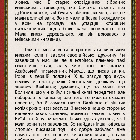
якийсь час. В старих оповіданнях, зібраних
київським літописцем, ми бачимо память про
дрібних князів, які були у ріжних племен, але не
мали великої ваги, бо не мали війська і оглядалися
у всїм на громаду, на „старців" -старшин
визначнїйших родів (таке каже оповіданнє про
Мала князя деревського, як він воювався з
київськими князями).
Тим не могли вони й противстати київським
князям, коли ті завели своє військо, дружину. Чи
завелися у нас ще де в котрімсь племени такі
сильнїйші князі, як у Київі, того не знаємо.
Арабський письменник Масуді, що писав за кн.
Ігоря, в першій половині Х в., згадує про якусь
велику й сильну між Словянами державу, що
звалася Валінана; думають, що то мова про
Волинян: що у них були сильні князї перед тим, але
побороли їх київські; але того не можна сказати
напевне, бо й самася назва Валінана в ріжних
копіях ріжно називається. Знаємо в наших сторонах
напевно таких сильних, воєнних князів тільки в
Київі, та й тут можемо тільки здогадуватися, як і
коли вони там завелися. Бо найдавніиша київська
лїтопись писалася тоді, як добре забулася вже
память про тих перших київських князів, і самі