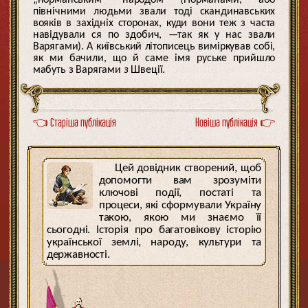
північними людьми звали тоді скандинавських
вояків в західніх сторонах, куди вони теж з часта
навідували ся по здобич, —так як у нас звали
Варягами). А київський літописець виміркував собі,
як ми бачили, що й саме імя руське прийшло
мабуть з Варягами
з
Швеції.
👈 Старіша публікація
Новіша публікація 👉
Цей довідник створений, щоб
допомогти вам зрозуміти
ключові події, постаті та
процеси, які сформували Україну
такою, якою ми знаємо її
сьогодні. Історія про багатовікову історію
української землі, народу, культури та
державності.