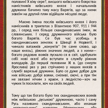
половинї Х віку сере?, висшого київського боярства:
намістників київського князя і начальників
дружини бачимо таку масу Варягів, що за ними
зовеїм на другий плян відійшли місцеві люде.
Маємо імена послів київського князя і його
намісників в трактатах з Візантиєю 907, 911 і 944
рр., і серед них більше скандинавських імен, як
словянських. І серед дружинного війська було
богато Варягів. Се був час усобиць в
скандинавських землях: в Швеції й Норвегії, і
чимало ватажків „конунгів" (те саме слово, що
наше князь), ріжних значних людей, а з ними—
богато рядових вояків пускало ся в світ, здобувати
собі нові оселї або вступати в службу ріжних
володарів. До першої половини XI в. (до смерти
Ярослава) раз у раз стрічаємо у наших князів в
службі варязькі дружини. Було се дуже добре для
них військо: добрі вояки, сміливі, охочі, а при тім
не звязані нічим з краєм, з людністю—хоч на
чужих їх посилати, хоч на своїх людей.
Тому що так богато було тих скандинавских вояків
між київською „руською" дружиною, часто і саму
Русь називано скандинавським, або инакше
„норманським" народом (Норманами, або