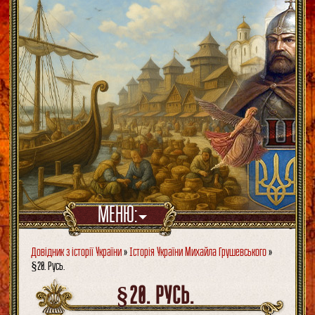
МЕНЮ:
Довідник з історії України
»
Історія України Михайла Грушевського
»
§20. Русь.
§20. РУСЬ.