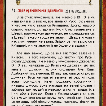
📂
Історія України Михайла Грушевського
⏳ 8-06-2025, 18:01
В звістках чужоземців, які маємо з ІХ і Х віку,
наші князі й іх війско, все зветь ся Русю, руськими.
У нас же Русю звала ся Київщина. Здогад нашого
старого літописця, що імя Руси було принесене з
Швеції, варяжською дружиною, не справджуєть ся:
в Швеції такого народа не знати, і Шведів ніколи у
нас сим іменем не звали. Звідки се імя взяло ся в
Київщині, ми не знаємо й не будемо вгадувати.
Але нам важно, що се імя так тісно звязане з
Київом, і з того міркуємо, що звістки про Русь і
руську дружину, які маємо у чужоземних джерелах
ІХ і Х вв., належать до Київської держави: до тих
князів і. дружин, котрих столицею був Київ.
Арабський письменник ІХ віку так описує сі руські
друживи: Русь не має ні земель, ні сел, ні поля,
вона промишляє тільки продажею соболиних і
иньших шкурок. Вона нападає на землі Словян і
забирає там людей в неволю, а потім продає їх в
Ітилі або в Болгарі. Коли у Русина родить ся син,
батько дитини кладе перед нею голий меч і каже:
„я не лишу тобі ніякого маєтку, матимеш тільки те,
що здобудеш сим мечем".