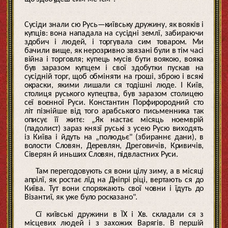
Сусіди знали сю Русь—київську дружину, як вояків і
купців: вона нападала на сусідні землї, забираючи
здобич і людей, і торгувала сим товаром. Ми
бачили вище, як нерозривно звязані були в тім часі
війна і торговля; купець мусів бути воякою, вояка
був заразом купцем і свої здобутки пускав на
сусідній торг, щоб обміняти на гроші, зброю і всякі
окраски, якими лишали ся тодішні люде. І Київ,
столиця руського купецтва, був заразом столицею
сеї воєнної Руси. Константин Порфирородний сто
літ пізнійше від того арабського письменника так
описує її житє: „Як настає місяць ноемврій
(падолист) зараз князї руські з усею Русю виходять
із Київа і йдуть на „полюдьє" (збираннє дани), в
волости Словян, Деревлян, Дреговичів, Кривичів,
Сіверян й иньших Словян, підвластних Руси.
Там перегодовують ся вони цілу зиму, а в місяці
апрілї, як ростає лїд на Дніпрі ріці, вертають ся до
Київа. Тут вони споряжають свої човни і їдуть до
Візантиї, як уже було росказано".
Сї київські дружини в ЇХ і Хв. складали ся з
місцевих людей і з захожих Варягів. В першій