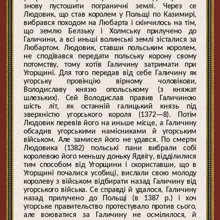
знову пустошити пограничні землі. Через се
Людовик, що став королем у Польщі по Казимирі,
вибрався походом на Любарта і скінчилось на тім,
що землю Белзьку і Холмську прилучено до
Галичини, а всі иньші волинські землі зісталися за
Любартом. Людовик, ставши польським королем,
не сподївався передати польську корону свому
потомству, тому хотїв Галичину затримати при
Угорщині. Для того передав від себе Галичину як
угорську провінцію вірному чоловікови,
Володиславу князю опольському (з княжат
шлезьких). Сей Володислав правив Галичиною
шість літ, як останній галицький князь під
зверхністю угорського короля (1372—8). Потім
Людовик перевів його на иньше місце, а Галичину
обсадив угорськими намісниками й угорським
військом. Але замисел його не удався. По смерти
Людовика (1382) польські пани вибрали собі
королевою його меньшу доньку Ядвігу, відділилися
тим способом від Угорщини і скориставши, що в
Угорщині почалися усобиці, вислали свою молоду
королеву з військом відбирати назад Галичину від
угорського війська. Се справді й удалося, Галичину
назад прилучено до Польщі (в 1387 р.) і хоч
угорське правительство протестувало против сього,
але воюватися за Галичину не осмілилося, й