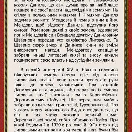
за князя литовського Мендовга, і затрівожило
короля Данила, що сам думав про як найбільше
поширеннє своєї власти над сусідніми землями. На
спілку з польськими князями і Німцями Данило
задумав зломити Мендовга й почав з ним війну.
Мендовг, щоб відвести Данила, відступив його
синови Романови деякі з своїх земель вдержаву;
потім Мендовгів син Войшелк другому Даниловичу
Шварнови передав усе князівство Литовське. Та
Шварно скоро вмер, а Данилові сини не вміли
використати нагоди. Мендовгову спадщину
забрали иньші литовські князї та знову начали
поширювати свою власть над сусідніми землями.
В першій четвертині XIV в. більша половина
білоруських земель стояла вже під властю
литовських князів і вони почали простягати руки
також до земель українських. При останніх
Даниловичах галицьких, або зараз по їх смерти
литовські князї захопили землю Берестейсько-
Дорогичинську (Побуже). Ще перед тим мабуть
забрали вони землі припетські, Туровопинські. Про
якогось князя литовського Вида оповідається, що
він в тих часах захопив великий шмат
Деревлянської землї, себто київського Полїся. При
князі Гедиминї в 1320-х рр. уже й Київ стояв під
литовськими впливами, хоч тутешні князі були нїби