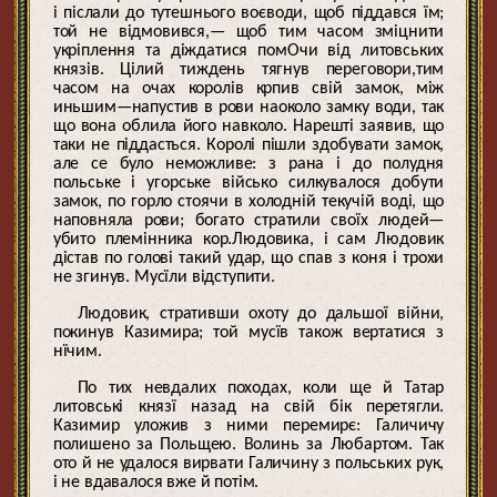
і післали до тутешнього воєводи, щоб піддався їм;
той не відмовився,— щоб тим часом зміцнити
укріплення та діждатися помОчи від литовських
князів. Цілий тиждень тягнув переговори,тим
часом на очах королів крпив свій замок, між
иньшим—напустив в рови наоколо замку води, так
що вона облила його навколо. Нарешті заявив, що
таки не піддасться. Королі пішли здобувати замок,
але се було неможливе: з рана і до полудня
польське і угорське військо силкувалося добути
замок, по горло стоячи в холодній текучій воді, що
наповняла рови; богато стратили своїх людей—
убито племінника кор.Людовика, і сам Людовик
дістав по голові такий удар, що спав з коня і трохи
не згинув. Мусїли відступити.
Людовик, стративши охоту до дальшої війни,
покинув Казимира; той мусїв також вертатися з
нїчим.
По тих невдалих походах, коли ще й Татар
литовські князї назад на свій бік перетягли.
Казимир уложив з ними перемирє: Галичичу
полишено за Польщею. Волинь за Любартом. Так
ото й не удалося вирвати Галичину з польських рук,
і не вдавалося вже й потім.