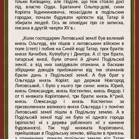
тільки Київщину, але Поділе, що теж стояло досі
під. властю Орди. Братаничі Ольгер-дові, сини
Коріята Гедиминовича, позасідали в подільских
городах, почали будувати кріпости від Татар й
збирати людей. Ось як оповідає про се записка,
писана в другій чверти XV в.:
„Коли господарем Литовської землї був великий
князь Ольгерд, він пішов з литовським війском в
поле (степ) і побив на Синій воді Татар, трох братів:
князя Качибея, Кутлубугу і Дмитра. А сї три брати,
татарські князї, були отчичі й дїчичі Подільскої
землї, а від них завідували отамани, а баскаки
збірщики доходів приїзжаючи від тих отаманів
брали дань з Подільскої землї. А був брат у
Ольгерда князь Коріят, що держав Новгород
Литовський, і було у нього три сини: князь Юрий,
князь Олександре, князь Костентин, князь Федор. І
от ті княжата Коріятовичі, три брати: князь К^рий,
князь Олександр і князь Костентин за
призволеннєм великого князя Ольгерда і з помічю
Литовської землї пішли в Подільску землю. А в
Подільскій землї тодї не було нї одного города
(кріпости) ні з дерева рубленого нї з каменя
будованого). Тіж тодї княжата Коріятовичі,
прийшовши в Подільську землю, війшли в приязнь
з отаманами, почали подільску землю від Татар