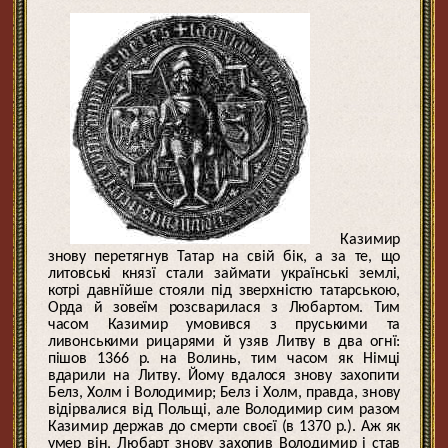
Казимир
знову перетягнув Татар на свій бік, а за те, що
литовські князї стали займати українські землі,
котрі давнїйше стояли під зверхністю татарською,
Орда й зовеїм розсварилася з Любартом. Тим
часом Казимир умовився з пруськими та
ливонськими рицарями й узяв Литву в два огнї:
пішов 1366 р. на Волинь, тим часом як Німці
вдарили на Литву. Йому вдалося знову захопити
Белз, Холм і Володимир; Белз і Холм, правда, знову
відірвалися від Польщі, але Володимир сим разом
Казимир держав до смерти своєї (в 1370 р.). Аж як
умер він, Любарт знову захопив Володимир і став