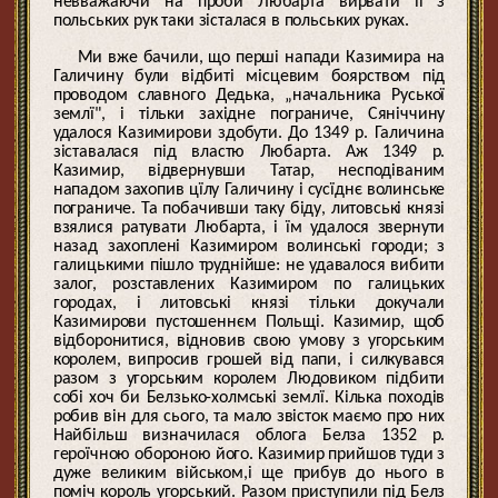
невважаючи на проби Любарта вирвати її з
польських рук таки зісталася в польських руках.
Ми вже бачили, що перші напади Казимира на
Галичину були відбиті місцевим боярством під
проводом славного Дедька, „начальника Руської
землї", і тільки західне пограниче, Сяніччину
удалося Казимирови здобути. До 1349 р. Галичина
зіставалася під властю Любарта. Аж 1349 р.
Казимир, відвернувши Татар, несподіваним
нападом захопив цїлу Галичину і сусїднє волинське
пограниче. Та побачивши таку біду, литовські князі
взялися ратувати Любарта, і їм удалося звернути
назад захоплені Казимиром волинські городи; з
галицькими пішло труднійше: не удавалося вибити
залог, розставлених Казимиром по галицьких
городах, і литовські князі тільки докучали
Казимирови пустошеннєм Польщі. Казимир, щоб
відборонитися, відновив свою умову з угорським
королем, випросив грошей від папи, і силкувався
разом з угорським королем Людовиком підбити
собі хоч би Белзько-холмські землї. Кілька походів
робив він для сього, та мало звісток маємо про них
Найбільш визначилася облога Белза 1352 р.
героїчною обороною його. Казимир прийшов туди з
дуже великим військом,і ще прибув до нього в
поміч король угорський. Разом приступили під Белз