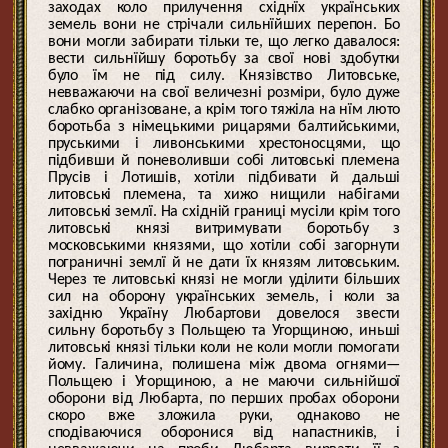
заходах коло прилучення східнїх українських
земель вони не стрічали сильнїйших перепон. Бо
вони могли забирати тільки те, що легко давалося:
вести сильнїйшу боротьбу за свої нові здобутки
було їм не під силу. Князівство Литовське,
невважаючи на свої величезні розміри, було дуже
слабко організоване, а крім того тяжіла на нїм люто
боротьба з німецькими рицарями балтийськими,
пруськими і ливонськими хрестоносцями, що
підбивши й поневоливши собі литовські племена
Прусів і Лотишів, хотіли підбивати й дальші
литовські племена, та хижо нищили набігами
литовські землї. На східній границі мусіли крім того
литовські князі витримувати боротьбу з
московськими князями, що хотіли собі загорнути
пограничні землї й не дати їх князям литовським.
Через те литовські князі не могли уділити більших
сил на оборону українських земель, і коли за
західню Україну Любартови довелося звести
сильну боротьбу з Польщею та Угорщиною, иньші
литовські князі тільки коли не коли могли помогати
йому. Галичина, полишена між двома огнями—
Польщею і Угорщиною, а не маючи сильнійшої
оборони від Любарта, по перших пробах оборони
скоро вже зложила руки, однаково не
сподіваючися оборонися від напастників, і