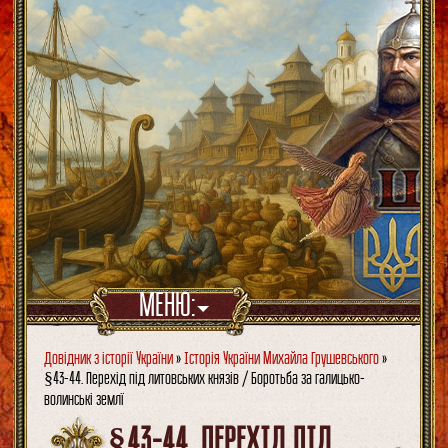
МЕНЮ:
Довідник з історії України
»
Історія України Михайла Грушевського
»
§43-44. Перехід під литовських князів / Боротьба за галицько-
волинські землї
§43-44. ПЕРЕХІД ПІД