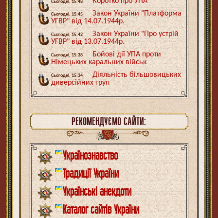
Коротко про УПА
Сьогодні, 15:48
Закон України "Платформа
Сьогодні, 15:45
УГВР" від 14.07.1944р.
Закон України "Про устрій
Сьогодні, 15:42
УГВР" від 13.07.1944р.
Бойові дії УПА проти
Сьогодні, 15:38
Німецьких каральних військ
Діяльність більшовицьких
Сьогодні, 15:34
диверсійних груп
РЕКОМЕНДУЄМО САЙТИ:
Українознавство
Традиції України
Українські анекдоти
Каталог сайтів України