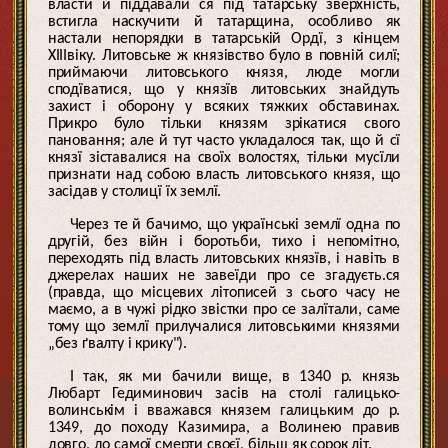
власти й піддавали ся під татарську зверхність,
встигла наскучити й татарщина, особливо як
настали непорядки в татарській Ордї, з кінцем
XIIIвіку. Литовське ж князівство було в повній силї;
приймаючи литовського князя, люде могли
сподїватися, що у князїв литовських знайдуть
захист і оборону у всяких тяжких обставинах.
Прикро було тільки князям зрікатися свого
пановання; але й тут часто укладалося так, що й сї
князї зіставалися на своїх волостях, тільки мусїли
признати над собою власть литовського князя, що
засідав у столицї їх землї.
Через те й бачимо, що українські землї одна по
другій, без війн і боротьби, тихо і непомітно,
переходять під власть литовських князїв, і навіть в
джерелах наших не завеїди про се згадуєть.ся
(правда, що місцевих літописей з сього часу не
маємо, а в чужі рідко звістки про се залїтали, саме
тому що землї прилучалися литовськими князями
„без ґвалту і крику").
І так, як ми бачили вище, в 1340 р. князь
Любарт Гедиминович засів на столі галицько-
волинськім і вважався князем галицьким до р.
1349, до походу Казимира, а Волинею правив
довго, до самої смерти своєї, більш як сорок літ.