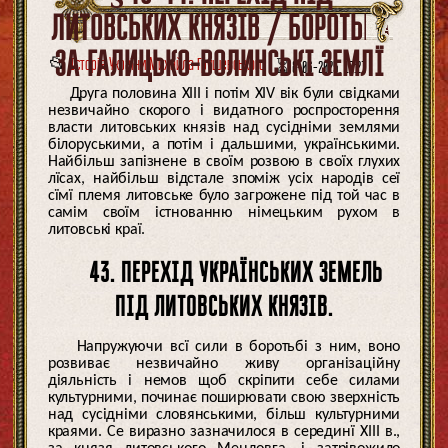
ЛИТОВСЬКИХ КНЯЗІВ / БОРОТЬБА
ЗА ГАЛИЦЬКО-ВОЛИНСЬКІ ЗЕМЛЇ
📂
Історія України Михайла Грушевського
⏳ 8-06-2025, 17:21
Друга половина XIII і потім XIV вік були свідками
незвичайно скорого і видатного роспросторення
власти литовських князів над сусідніми землями
білоруськими, а потім і дальшими, українськими.
Найбільш запізнене в своїм розвою в своїх глухих
лїсах, найбільш відстале зпоміж усіх народів сеї
сїмї племя литовське було загрожене під той час в
самім своїм істнованню німецьким рухом в
литовські краї.
43. ПЕРЕХІД УКРАЇНСЬКИХ ЗЕМЕЛЬ
ПІД ЛИТОВСЬКИХ КНЯЗІВ.
Напружуючи всї сили в боротьбі з ним, воно
розвиває незвичайно живу організаційну
діяльність і немов щоб скріпити себе силами
культурними, починає поширювати свою зверхність
над сусідніми словянськими, більш культурними
краями. Се виразно зазначилося в серединї XIII в.,