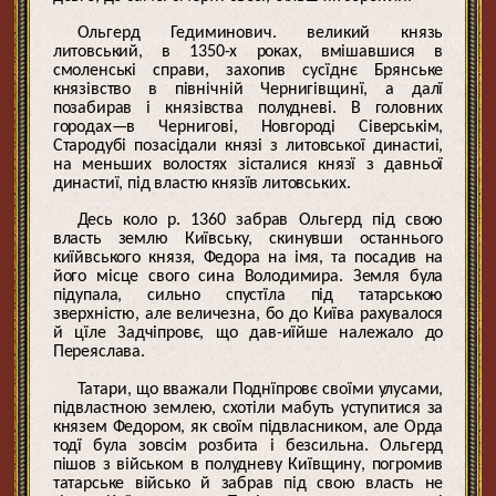
Ольгерд Гедиминович. великий князь
литовський, в 1350-х роках, вмішавшися в
смоленські справи, захопив сусїднє Брянське
князівство в північній Чернигівщинї, а далї
позабирав і князівства полудневі. В головних
городах—в Чернигові, Новгороді Сіверськім,
Стародубі позасідали князі з литовської династиі,
на меньших волостях зісталися князї з давньої
династиї, під властю князїв литовських.
Десь коло р. 1360 забрав Ольгерд під свою
власть землю Київську, скинувши останнього
киїйвського князя, Федора на імя, та посадив на
його місце свого сина Володимира. Земля була
підупала, сильно спустїла під татарською
зверхністю, але величезна, бо до Київа рахувалося
й цїле Задчіпровє, що дав-иїйше належало до
Переяслава.
Татари, що вважали Поднїпровє своїми улусами,
підвластною землею, схотіли мабуть уступитися за
князем Федором, як своїм підвласником, але Орда
тодї була зовсім розбита і безсильна. Ольгерд
пішов з військом в полудневу Київщину, погромив
татарське військо й забрав під свою власть не