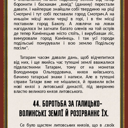
боронити і баскакам „вихід" (данину) перестали
давати. І найперше знайшли собі твердиню на ріцї
Смотричі і тут собі поставили город Смотрич.А на
иньшім місцї жили черцї в горі, і в тім місцї
поставили город Бакоту. А ловлячи на ловах
нагодилося їм загнати багато оленів на той острів
де тепер Камінецьке місто стоїть, і вирубавши лїс,
вимуровали город Камінець. І так усї городи
подільські помурували і всю землю Подільску
посіли".
Татарам часом давали дань, щоб відчепитися
від них, і ще якийсь час тутешні землї вважалися
підвластними Татарам, тому от на монетах
Володимира Ольгердовича, князя київського,
бачимо татарські знаки і написи. Але в тутешні
справи Татари вже не мішалися, й правили всїм
нові князі з литовської династії, під зверхнею
властю великого князя литовського.
44. БОРОТЬБА ЗА ГАЛИЦЬКО-
ВОЛИНСЬКІ ЗЕМЛЇ Й РОЗІРВАННЄ ЇХ.
Се було щастем литовських князів, що в .своїх