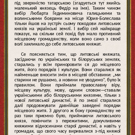
під зверхністю татарською (згадуеться тут якийсь
маленький князець Федір на імя). Таким чином
вибір Любарта Гедиминовича галицькими та
волинськими боярами на місце Юрия-Болеслава
тільки йшов на зустріч сьому походови литовських
князів на українські землї. І вибір сей найкраще
показує, на скільки сей похід був мало противний
місцевому громадянству, коли воно само з своєї
волї закликало до себе литовських княжат.
Се поясняється тим, що литовські княжата,
засїдаючи по українських та білоруських землях,
старались у всїм приноровити ся до місцевого
житя, його порядків і культури. Вони старалися як
найменьше вносити змін в місцеві обставини: „ми
старини не рушаємо, а новини не уводимо", було їх
правилом. Вони приймали православну віру,
місцеву культуру, мову, одним словом—ставали
українськими або білоруськими князями, тільки з
нової литовської династиї, й по змозї старалися
далї продовжувати давнїйше заведені порядки
місцевого житя. З другого ж боку громадянству не
раз таки приємно було, приймаючи литовського
князя, покінчити з пережитими, докучливими
княжими відносинами старої династиї, а навіть у
громадах, що свого часу виривалися з-під княжої