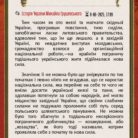
📂
Історія України Михайла Грушевського
⏳ 8-06-2025, 17:09
Тим часом як ото князі та магнати східньої
України, програвши повстання, тихо сиділи,
запобігаючи ласки литовського правительства,
вдоволені тим, що їм ще лишало. а в західній
Україні, по невдатних виступах молдавських,
громадянство взялося до організаційної
національної роботи,—на крайнїм пограничу
тодішнього українського житя підіймалася нова
сила.
Значіннє їі не можна було ще зміркувати по тих
початках і певно нїхто не вгадував, що се наростає
національна сила, яка перейме на себе те чого не
вміли досягти українські князі та пани, не
здолавши потягнути за собою народнїх, анї могло
міщанство західньої України, що своїми слабими
силами не подужало проломити собі путь серед
польського шляхетського панування. Не можна
було того збагнути з тодішнього несеріозного
пограничного добичництва — козакування, або
„козацтва", як його тодї називали, котрим
проявляла себе з початку та нова сила.