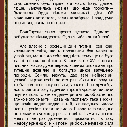
Спустошеннє було гірше від часів Бату. далеко
гірше. Зажурилась Україна, що нїде прожити—
Витоптала Орда кіньми маленькії діти. Ой
маленьких витоптала, великих забрала, Назад руки
постягала, під хана пігнала.
Подпїпровє стало просто пусткою. Здичіло і
вибуяло за кількадесять лїт, як якийсь дикий край.
Але власне сї роскішні дикі пустині, сей край
хрещеного світа, що й прозваний був через те
українок), манив до себе людність, тому що не було
тут нї господаря нЇ пана. В записках з XVI в. повно
пишних, часто дуже перебільшених оповідань про
тутешнє дозвіллє й богацтво дикої запушеної
природи. Земля, кажуть, дає там неймовірні
урожаї, вертає посів до сто раз; сїяти що року не
треба—од ного року посіяти, уродить і на другий, а
дасть одного року і другий і третій урожай; лишити
плуг на полї, то він за два—три днї так обросте. що
тяжко його знайти. Трава на пастівнях така висока,
що волів ледви видко в ній, як пасуться: часом
навіть і рогів з трави не видко. Бжоли така сила, що
не тільки в дуплах дерев, а навіть в ями наносить
меду, і не раз доведеться провалитися в таку
медову криницю. Ріки повні рибою, нечувана сила