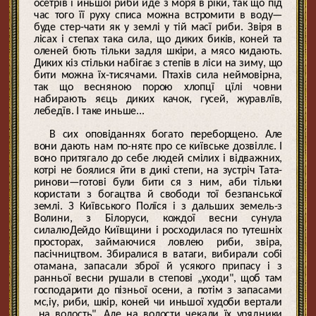
осетрів і иньшої риби йде з моря в ріки, так що під
час того її руху списа можна встромити в воду—
буде стер-чати як у землі у тій масї риби. Звіря в
лісах і степах така сила, що диких биків, коней та
оленей бють тільки задля шкіри, а мясо кидають.
Диких кіз стільки набігає з степів в ліси на зиму, що
бити можна їх-тисячами. Птахів сила неймовірна,
так що весняною порою хлопцї цїлі човни
набирають яєць диких качок, гусей, журавлїв,
лебедїв. І таке иньше...
В сих оповіданнях богато переборщено. Але
вони дають нам по-нятє про се київське дозвіллє. І
воно притягало до себе людей смілих і відважних,
котрі не боялися йти в дикі степи, на зустріч Тата-
ринови—готові були бити ся з ним, аби тільки
користати з богацтва й свободи тої безпанської
землі. З Київського Полїся і з дальших земель-з
Волини, з Білоруси, кождої весни сунула
силалюДейдо Київщини і росходилася по тутешніх
просторах, займаючися ловлею риби, звіра,
пасічництвом. Збиралися в ватаги, вибирали собі
отамана, запасали зброї й усякого припасу і з
ранньої весни рушали в степові „уходи", щоб там
господарити до пізньої осени, а потім з запасами
мс,іу, риби, шкір, коней чи иньшої худоби вертали
„на волость". Але на волости чекали їх урядники