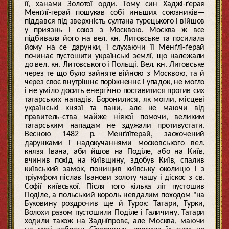
її, ханами Золотої орди. Тому син Хаджі-ґерая
Менґлї-герай пошукав собі иньших союзників—
піддався під зверхність султана турецького і війшов
у приязнь і союз з Москвою. Москва ж все
підбивала його на вел. кн. Литовське та посилала
йому на се дарунки, і слухаючи її Менґлї-ґерай
починає пустошити українські землї, що належали
до вел. кн. Литовського і Польщі. Вел. кн. Литовське
через те що було зайняте війною з Москвою, та й
через своє внутрішнє поріжненнє і упадок, не могло
і не уміло досить енергічно поставитися против сих
татарських нападів. Боронилися, як могли, місцеві
українські князї та пани, але не маючи від
правитель-ства майже ніякої помочи, великим
татарським нападам не здужали противустати.
Весною 1482 р. Менґлїтерай, заохочений
дарунками і надокучаннями московського вел.
князя Івана, аби йшов на Поділе, або на Київ,
вчинив похід на Київщину, здобув Київ, спалив
київський замок, понищив київську околицю і з
тріумфом післав Іванови золоту чашу і діскос з св.
Софії київської. Після того кілька літ пустошив
Поділе, а польський король невдалим походом "на
Буковину роздрочив ще й Турок: Татари, Турки,
Волохи разом пустошили Поділе і Галичину. Татари
ходили також на Заднїпровє, але Москва, маючи