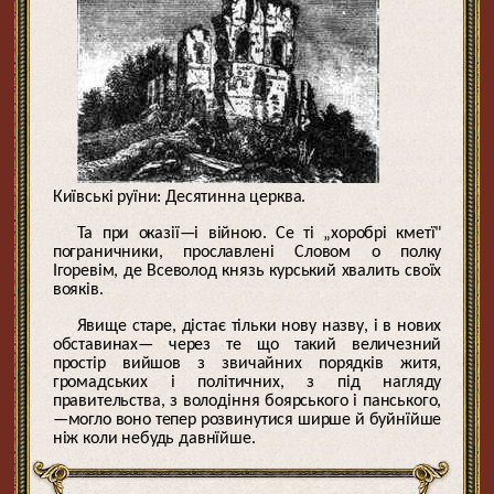
Київські руїни: Десятинна церква.
Та при оказії—і війною. Се ті „хоробрі кметї"
пограничники, прославлені Словом о полку
Ігоревім, де Всеволод князь курський хвалить своїх
вояків.
Явище старе, дістає тільки нову назву, і в нових
обставинах— через те що такий величезний
простір вийшов з звичайних порядків житя,
громадських і політичних, з під нагляду
правительства, з володіння боярського і панського,
—могло воно тепер розвинутися ширше й буйнїйше
ніж коли небудь давнїйше.