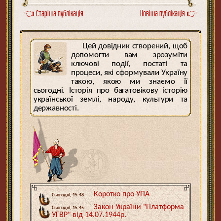
👈 Старіша публікація
Новіша публікація 👉
Цей довідник створений, щоб
допомогти вам зрозуміти
ключові події, постаті та
процеси, які сформували Україну
такою, якою ми знаємо її
сьогодні. Історія про багатовікову історію
української землі, народу, культури та
державності.
Коротко про УПА
Сьогодні, 15:48
Закон України "Платформа
Сьогодні, 15:45
УГВР" від 14.07.1944р.