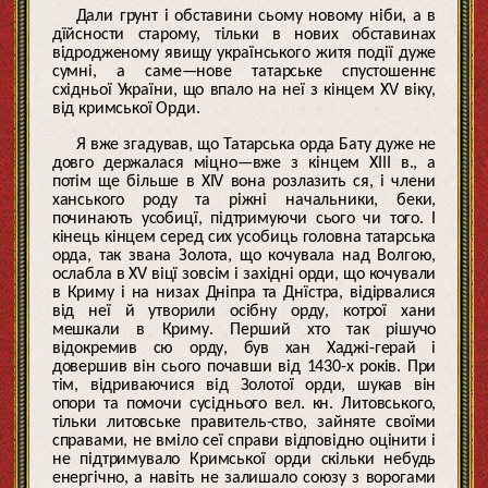
Дали грунт і обставини сьому новому ніби, а в
дїйсности старому, тільки в нових обставинах
відродженому явищу українського житя події дуже
сумні, а саме—нове татарське спустошеннє
східньої України, що впало на неї з кінцем XV віку,
від кримської Орди.
Я вже згадував, що Татарська орда Бату дуже не
довго держалася міцно—вже з кінцем XIII в., а
потім ще більше в XIV вона розлазить ся, і члени
ханського роду та ріжні начальники, беки,
починають усобицї, підтримуючи сього чи того. І
кінець кінцем серед сих усобиць головна татарська
орда, так звана Золота, що кочувала над Волгою,
ослабла в XV віцї зовсім і західні орди, що кочували
в Криму і на низах Дніпра та Днїстра, відірвалися
від неї й утворили осібну орду, котрої хани
мешкали в Криму. Перший хто так рішучо
відокремив сю орду, був хан Хаджі-герай і
довершив він сього почавши від 1430-х років. При
тім, відриваючися від Золотої орди, шукав він
опори та помочи сусіднього вел. кн. Литовського,
тільки литовське правитель-ство, зайняте своїми
справами, не вміло сеї справи відповідно оцінити і
не підтримувало Кримської орди скільки небудь
енергічно, а навіть не залишало союзу з ворогами