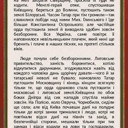
на меті забрати Сїверщину, просила їх туди не
ходити. Менглі-герай отже, спустошивши
Київщину, береться до Волини, пустошить також
землі Білоруські. Часом Татар при тім громили—так
славилися побіди над ними Мих. Глинського і їде
більше Константина Острозького; але частїйше
орда пустошила землі й виводила здобич зовсім
безборонне. Вся Україна, саме повітрє її
наповнилося невільницьким плачем, який нині ще
бренить і плаче в наших піснях, на протяті стількох
віків.
Люде почули себе безборонними. Литовське
правительство, замість боронитися, хотіло
відкупитися дарунками, згоджувалося навіть від
кождого чоловіка дань щорічну давати—чого й за
татарської неволі не бувало; намовляло Татар
пустошити Московщину і кінець кінцем осягнуло
тільки те, що орда однаково стала пустошити і
московські і литовські землі.Київщина по обох
боках Дніпра від сих нападів спустіла майже
зовсім. На Полісю, коло Овруча, Чорнобиля, сиділи
ще села; але від Київа почавши далї на полуднє
тільки де котрі замки трималися і люде, котрі не
повтікали відси далї на північ та захід, в
безпечнійші сторони, мешкали тільки при тих
замках і відси ходили на лови та господарили.