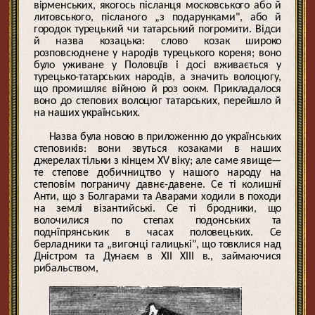
вірменських, якогось післанця московського або й
литовського, післаного „з подарунками", або й
городок турецький чи татарський погромити. Відси
й назва козацька: слово козак широко
розповсюднене у народів турецького кореня; воно
було уживане у Половцїв і досі вживається у
турецько-татарських народів, а значить волоцюгу,
що промишляє війною й роз оокм. Прикладалося
воно до степових волоцюг татарських, перейшло й
на наших українських.
Назва була новою в приложенню до українських
степовиків: вони звуться козаками в наших
джерелах тільки з кінцем XV віку; але саме явище—
те степове добичництво у нашого народу на
степовім пограничу давнє-давене. Се ті колишнї
Анти, що з Болгарами та Аварами ходили в походи
на землі візантийські. Се ті бродники, що
волочилися по степах подонських та
поднїпрянськик в часах половецьких. Се
берладники та „вигонці галицькі", що товклися над
Дністром та Дунаєм в XII XIII в., займаючися
рибальством,