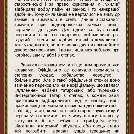
старостинські і за право користання л ..ухилів"
відбирали добру паііку на замок, і то найкращої
здобичи. Тому сміливійші не верталися на зиму до
замків, а зимували в степу. Иньші зіставалися
зимувати при подніпровських замках, иньші
верталися до дому. Для одних сс був спосіб
поправити своє господарство, вибравшися раз
-другий в степи на здобич; иньші втягувалися в
таке уходництво, воно ставало для них звичайним
джерелом прожитку, іі вони лишалися поблизу, при
котрімсь замку, або і в степах.
Звалося се козацтвом, а ті що ним промишляли
козаками. Офіціально се означало промисли в
степових уходах, рибальство, ловецтво і
бжільництво. Але з такої офіціальної стежки воно
звичайно переходило на неофіціальну, що звалася
„лупленнем чабанів татарських" або турецьких.
Вистерігаючися Татар в степах, в кождій хвилі
приготовані відборонитися від їх нападу, наші
промисловці не минали також нагоди поживитися і
собі від Татар, коли по своїй стороні чули силу й
перевагу: погромити невеличку ватагу татарську,
застукавши її де небудь в пригіднім місці,
відогнати татарський табунець, або овець стадо,
тай пограбити караван купців турецьких чи