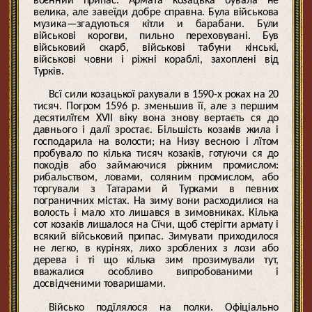
воєнний припас. Армата козацька бувала не
велика, але завеїди добре справна. Була військова
музика—згадуються кітли и барабани. Були
військові корогви, пильно переховувані. Був
військовий скарб, військові табуни кінські,
військові човни і ріжні кораблі, захоплені від
Турків.
Всї сили козацької рахували в 1590-х роках на 20
тисяч. Погром 1596 р. зменьшив її, але з першим
десятилїтєм XVII віку вона знову вертаєть ся до
давнього і далї зростає. Більшість козаків жила і
господарила на волости; на Низу весною і лїтом
пробувало по кілька тисяч козаків, готуючи ся до
походів або займаючися ріжним промислом:
рибальством, ловами, соляним промислом, або
торгували з Татарами й Турками в певних
пограничних містах. На зиму вони расходилися на
волость і мало хто лишався в зимовниках. Кілька
сот козаків лишалося на Сїчи, щоб стерігти армату і
всякий військовий припас. Зимувати приходилося
не легко, в курінях, лихо зроблених з лози або
дерева і ті що кілька зим прозимували тут,
вважалися особливо випробованими і
досвідченими товаришами.
Військо подїлялося на полки. Офіціально