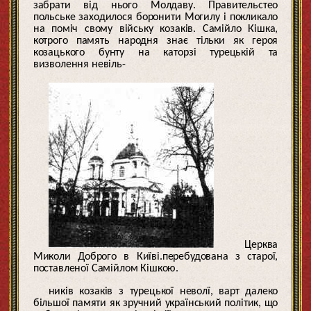
забрати від нього Молдаву. Правительстео
польське заходилося боронити Могилу і покликало
на поміч свому війську козаків. Самійло Кішка,
котрого память народня знає тільки як героя
козацького бунту на каторзі турецькій та
визволення невіль-
Церква
Миколи Доброго в Київі.перебудована з старої,
поставленої Самійлом Кішкою.
ників козаків з турецької неволї, варт далеко
більшої памяти як зручний український політик, що