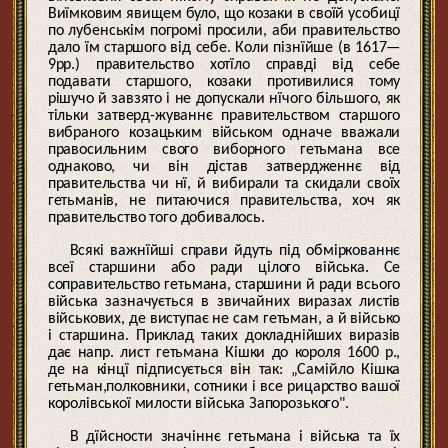
Виїмковим явищем було, що козаки в своїй усобицї
по лубенськім погромі просили, аби правительство
дало їм старшого від себе. Коли пізнїйше (в 1617—
9рр.) правительство хотїло справді від себе
подавати старшого, козаки противилися тому
рішучо й завзято і не допускали нїчого більшого, як
тільки затверд-жуваннє правительством старшого
вибраного козацьким військом одначе вважали
правосильним свого виборного гетьмана все
однаково, чи він дістав затвердженнє від
правительства чи нї, й вибирали та скидали своїх
гетьманів, не питаючися правительства, хоч як
правительство того добивалось.
Всякі важнїйші справи йдуть під обміркованнє
всеї старшини або ради цілого війська. Се
соправительство гетьмана, старшини й ради всього
війська зазначується в звичайних виразах листів
військових, де виступає не сам гетьман, а й військо
і старшина. Приклад таких докладнійших виразів
дає напр. лист гетьмана Кішки до короля 1600 р.,
де на кінцї підписується він так: „Самійло Кішка
гетьман,полковники, сотники і все рицарство вашої
королівської милости війська Запорозького".
В дїйсности значіннє гетьмана і війська та їх