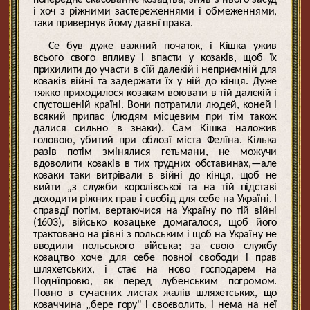
і хоч з ріжними застереженнями і обмеженнями,
таки привернув йому давнї права.
Се був дуже важний початок, і Кішка ужив
всього свого впливу і впасти у козаків, щоб їх
прихилити до участи в сїй далекій і неприємній для
козаків війні та задержати їх у ній до кінця. Дуже
тяжко приходилося козакам воювати в тій далекій і
спустошеній країні. Вони потратили людей, коней і
всякий припас (людям місцевим при тім також
далися сильно в знаки). Сам Кішка наложив
головою, убитий при облозї міста Фелїна. Кілька
разів потім змінялися гетьмани, не можучи
вдоволити козаків в тих трудних обставинах,—але
козаки таки витрівали в війні до кінця, щоб не
вийти „з служби королівської та на тій підставі
доходити ріжних прав і свобід для себе на Україні. І
справдї потім, вертаючися на Україну по тій війні
(1603), військо козацьке домагалося, щоб його
трактовано на рівні з польським і щоб на Україну не
вводили польського війська; за свою службу
козацтво хоче для себе повної свободи і прав
шляхетських, і стає на ново господарем на
Поднїпровю, як перед лубенським погромом.
Повно в сучасних листах жалів шляхетських, що
козаччина „бере гору" і своєволить, і нема на неї