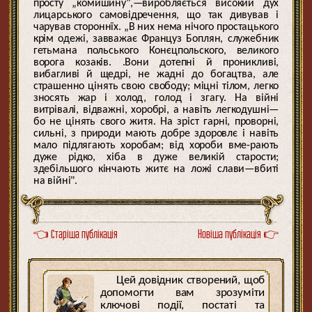
просту „комишину",—виробляється високий дух
лицарського самовідречення, що так дивував і
чарував стороннїх. „В них нема нічого простацького
крім одежі, завважає Француз Боплян, служебник
гетьмана польського Конєцпольского, великого
ворога козаків. .Вони дотепні й проникливі,
вибагливі й щедрі, не жадні до богацтва, але
страшенно цінять свою свободу; міцні тілом, легко
зносять жар і холод, голод і згагу. На війні
витрівалі, відважні, хоробрі, а навіть легкодушні—
бо не цінять свого житя. На зріст гарні, проворні,
сильні, з природи мають добре здоровлє і навіть
мало підлягають хоробам; від хороби вме-рають
дуже рідко, хіба в дуже великій старости;
здебільшого кінчають житє на ложі слави—вбиті
на війні".
👈 Старіша публікація
Новіша публікація 👉
Цей довідник створений, щоб
допомогти вам зрозуміти
ключові події, постаті та