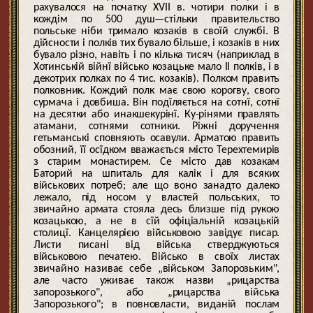
рахувалося на початку XVII в. чотири полки і в
кождім по 500 душ—стільки правительство
польське ніби тримало козаків в своїй службі. В
дійсности і полків тих бувало більше, і козаків в них
бувало різно, навіть і по кілька тисяч (наприклад в
Хотинській війнї військо козацьке мало II полків, і в
декотрих полках по 4 тис. козаків). Полком править
полковник. Кождий полк має свою корогву, свого
сурмача і довбиша. Він подїляється на сотнї, сотнї
на десятки або инакшекурінї. Ку-рінями правлять
атамани, сотнями сотники. Ріжні доручення
гетьманські сповняють осавули. Арматою править
обозний, її осїдком вважається місто Терехтемирів
з старим монастирем. Се місто дав козакам
Баторий на шпиталь для калік і для всяких
військових потреб; але що воно занадто далеко
лежало, під носом у властей польських, то
звичайно армата стояла десь близше під рукою
козацькою, а не в сїй офіціальній козацькій
столицї. Канцелярією військовою завідує писар.
Листи писані від війська стверджуються
військовою печатею. Військо в своїх листах
звичайно називає себе „військом Запорозьким",
але часто уживає також назви „рицарства
запорозького", або „рицарства війська
Запорозького"; в повновласти, виданій послам