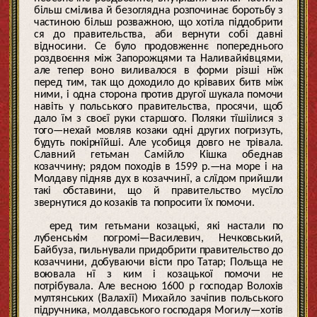
більш смілива й безоглядна розпочинає боротьбу з
частиною більш розважною, що хотіла піддобрити
ся до правительства, аби вернути собі давні
відносини. Се було продовженнє попереднього
роздвоєння між Запорожцями та Наливайківцями,
але тепер воно виливалося в форми різші нїж
перед тим, так що доходило до крівавих битв між
ними, і одна сторона против другої шукала помочи
навіть у польського правительства, просячи, щоб
дало їм з своєї руки старшого. Поляки тїшіілися з
того—нехай мовляв козаки одні других погризуть,
будуть покірнїйші. Але усобиця довго не трівала.
Славний гетьман Самійло Кішка обеднав
козаччину; рядом походів в 1599 р.—на море і на
Молдаву підняв дух в козаччинї, а слїдом прийшли
такі обставини, що й правительство мусїло
звернутися до козаків та попросити їх помочи.
еред тим гетьмани козацькі, які настали по
лубенськім погромі—Василевич, Нечковський,
Байбуза, пильнували придобрити правительство до
козаччини, добуваючи вісти про Татар; Польща не
воювала нї з ким і козацької помочи не
потрібувала. Але весною 1600 р господар Волохів
мултянських (Валахії) Михайло зачіпив польського
підручника, молдавського господаря Могилу—хотів