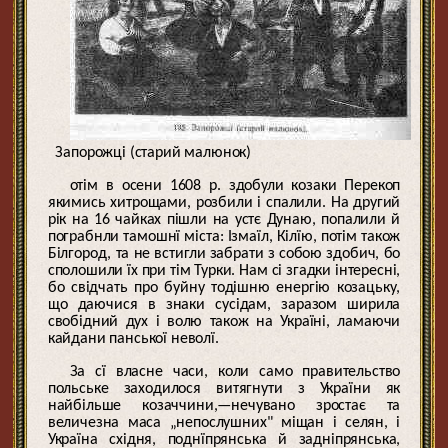
Запорожці (старий малюнок)
отім в осени 1608 р. здобули козаки Перекоп
якимись хитрощами, розбили і спалили. На другий
рік на 16 чайках пішли на устє Дунаю, попалили й
пограбнли тамошнї міста: Ізмаїл, Кілїю, потім також
Білгород, та не встигли забрати з собою здобич, бо
сполошили їх при тім Турки. Нам сі згадки інтересні,
бо свідчать про буйну тодішню енергію козацьку,
що даючися в знаки сусідам, заразом ширила
свобідний дух і волю також на Україні, ламаючи
кайдани панської неволї.
За сї власне часи, коли само правительство
польське заходилося витягнути з України як
найбільше козаччини,—нечувано зростає та
величезна маса „непослушних" міщан і селян, і
Україна східня, поднїпрянська й задніпрянська,