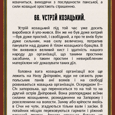
козачиться, виходячи з послушности панської, а
сили козацькі зростають страшенно.
66. УСТРІЙ КОЗАЦЬКИЙ.
Устрій козацький під той час уже досить
виробився й уло-жився. Він же не був дуже хитрий
—був дуже простий, і свобідний, а про те вмів бути
дуже сильним, мав силу величезну, потрапив
панувати над душею й тїлом козацького брацтва. В
тім виявився великий хист і здатність нашого
народу до організації, що такими простими
засобами, з таким простим і невиробленим
матеріялом міг доказувати таких дїл.
Головна вага козацької організації все ще
лежить на Низу Дніпровім, куди не сягають руки
польських панів анї вояків і на свободї
розвивається козацька організація. Осередком її—
Сїч запорозька, що переноситься то на той то на
другий острів Дніпровий. Вона розпоряджає всїми
силами козацькими, розкиданими на Запорожу і
розселеними на волости. Замку або кріпости якоїсь
в Сїчи не чути, згадуються тільки вали і засіки. В
потайних місцях переховуються гармати і ріжний