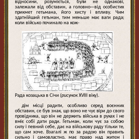
відносини, розуміється, були не однакові,
залежали від обставин, а головно—від особистих
прикмет гетьмана, його хисту і впливу. Чим
здатнїйший гетьман, тим меньше має ваги рада;
коли військо починало на кож-
Рада козацька в Січи
(рисунок
XVIII віку).
дім місцї радити, особливо серед воєнних
обставин, се був знак, що воно не чує віри до свого
провідника, що він не держить війська в руках і не
вміє собі дати ради. Гетьман, коли чує за собою
силу і певний себе, дає на військову раду тільки те,
що сам хоче. Взагалі ж по за радою він править
сильно і самовластно, має право над житєм і