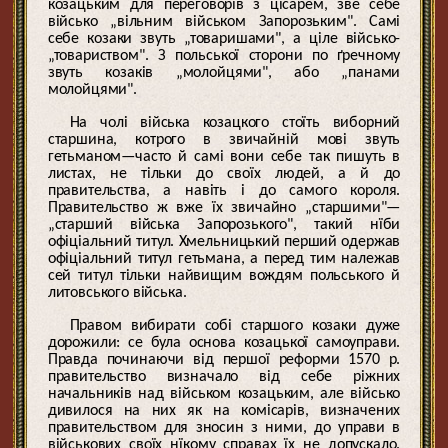
козацьким для переговорів з цісарем, зве себе
військо „вільним військом Запорозьким". Самі
себе козаки звуть „товаришами", а ціле військо-
„товариством". З польської сторони по ґречному
звуть козаків „молойцями", або „панами
молойцями".
На чолі війська козацкого стоїть виборний
старшина, котрого в звичайній мові звуть
гетьманом—часто й самі вони себе так пишуть в
листах, не тільки до своїх людей, а й до
правительства, а навіть і до самого короля.
Правительство ж вже їх звичайно „старшими"—
„старший війська Запорозького", такий нїби
офіціальний титул. Хмельницький перший одержав
офіціальний титул гетьмана, а перед тим належав
сей титул тільки найвищим вождям польського й
литовського війська.
Правом вибирати собі старшого козаки дуже
дорожили: се була основа козацької самоуправи.
Правда починаючи від першої реформи 1570 р.
правительство визначало від себе ріжних
начальників над військом козацьким, але військо
дивилося на них як на комісарів, визначених
правительством для зносин з ними, до управи в
військових своїх нїкому справах їх не допускало.