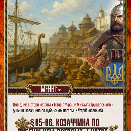
МЕНЮ:
Довідник з історії України
»
Історія України Михайла Грушевського
»
§65-66. Козаччина по лубенськім погромі / Устрій козацький
§65-66. КОЗАЧЧИНА ПО