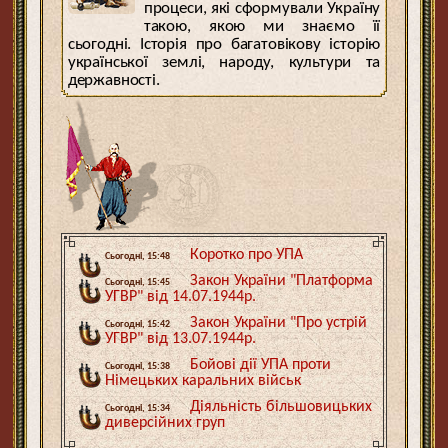
процеси, які сформували Україну
такою, якою ми знаємо її
сьогодні. Історія про багатовікову історію
української землі, народу, культури та
державності.
Коротко про УПА
Сьогодні, 15:48
Закон України "Платформа
Сьогодні, 15:45
УГВР" від 14.07.1944р.
Закон України "Про устрій
Сьогодні, 15:42
УГВР" від 13.07.1944р.
Бойові дії УПА проти
Сьогодні, 15:38
Німецьких каральних військ
Діяльність більшовицьких
Сьогодні, 15:34
диверсійних груп