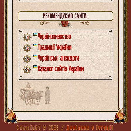
РЕКОМЕНДУЄМО САЙТИ:
Українознавство
Традиції України
Українські анекдоти
Каталог сайтів України
Copyright ©
2025
/
Довідник з історії