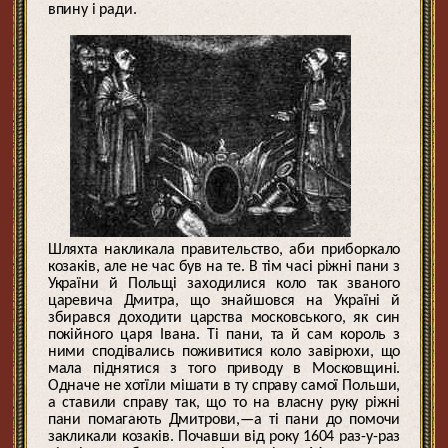
впину і ради.
Шляхта накликала правительство, аби приборкало
козаків, але не час був на те. В тім часі ріжні пани з
України й Польщі заходилися коло так званого
царевича Дмитра, що знайшовся на Україні й
збирався доходити царства московського, як син
покійного царя Івана. Ті пани, та й сам король з
ними сподівались поживитися коло завірюхи, що
мала піднятися з того приводу в Московщині.
Одначе не хотїли мішати в ту справу самої Польши,
а ставили справу так, що то на власну руку ріжні
пани помагають Дмитрови,—а ті пани до помочи
закликали козаків. Почавши від року 1604 раз-у-раз