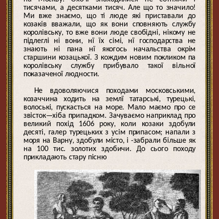
тисячами, а десятками тисяч. Але що то значило!
Ми вже знаємо, що ті люде які приставали до
козаків вважали, що як вони сповняють службу
королівську, то вже вони люде свобідні, нікому не
підлеглі ні вони, нї їх сімі, нї господарства не
знають ні пана нї якогось начальства окрім
старшини козацької. З кождим новим покликом па
королівську службу прибувало такої вільної
показаченої людности.
Не вдоволяючися походами московськими,
козаччина ходить на землї татарські, турецькі,
волоські, пускасться на море. Мало маємо про се
звісток—хіба припадком. Зачуваємо наприклад про
великий похід 1606 року, коли козаки здобули
десяті, галер турецьких з усім припасом; напали з
моря на Варну, здобули місто, і -забрали більше як
на 100 тис. золотих здобичи. До сього походу
прикладають стару пісню