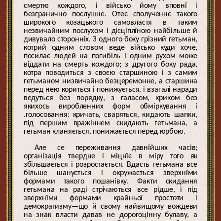
смертю кождого, і військо йому вповнї і
безгранично послушне. Отеє сполученнє такого
широкого козацького самовластя в таким
незвичайним послухом і дісціплїною найбільше й
дивувало сторонніх. З одного боку грізний гетьман,
котрий одним словом веде військо куди хоче,
посилає людей на погибіль і одним рухом може
віддати на смерть кождого; з другого боку рада,
котра поводиться з своєю старшиною і з самим
гетьманом низвичайно безцеремонне, а старшина
перед нею кориться і понижується, і взагалі наради
ведуться без порядку, з галасом, криком без
якихось виробленних форм обміркування і
.голосовання: кричать, сваряться, кидають шапки,
під першим вражіннем скидають гетьмана, а
гетьман кланяється, понижається перед юрбою.
Але се переживання давнїйших часів;
організація твердне і міцнїє в міру того як
збільшається і розростається. Вдасть гетьмана все
більше шанується і окружається зверхнїми
формами такого пошанівку. Факти скидання
гетьмана на раді стрічаються все рідше, і під
зверхнїми формами крайньої простоти і
демократизму—що й свому найвищому вождеви
на знак власти давав не дорогоцінну булаву, а