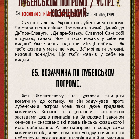
ЛУБЕНСЬКІМ ПОГРОМІ / УСТРІЙ
КОЗАЦЬКИЙ
📂
Історія України Михайла Грушевського
⏳ 8-06-2025, 12:09
Сумно стало на Україні по лубенськім погромі.
Як стара пісня співає: Промовить тихий Дунай до
Днїпра-Славути: „Дніпре-батьку, Славуто! Сам собі
я думаю, гадаю, Чом я твоїх козаків у себе не
видаю? Уже чверть года три місяці вибиває, Як
твоїх козаків у мене не має... Всї мої квіти луговиї,
низовиї понидїли, Що твоїх козаків у себе не
виділи.
65. КОЗАЧЧИНА ПО ЛУБЕНСЬКІМ
ПОГРОМІ.
Хоч Жолкевскому не удалося знищити
козаччину до останку, як він задумував, проте
лубенський погром усеж таки дуже придавив
козаччину. Зігнано її з „волости", загорожено
заставами довіз припасів на Запороже і законом
сеймовим скасовано всі права війська козацького і
його орґанїзацію. А що найгірше—і серед самої
козаччини під впли. вом того упадку починається
небезпечне роздвоєннє, внутрішня війна: частина