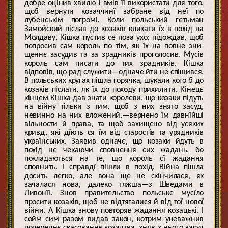
добре оцінив хвилю і вмів її використати для того,
щоб вернути козаччинї забране від неї по
лубенськім погромі. Коли польський гетьман
Замойский післав до козаків кликати їх в похід на
Молдаву, Кішка пустив се поза ухо; підождав, щоб
попросив сам король по тім, як їх на повне зни-
щеннє засудив та за зрадників проголосив. Мусів
король сам писати до тих зрадників. Кішка
відповів, що рад служити—одначе йти не спішився.
В польських кругах пішла горячка, шукали кого б до
козаків післати, як їх до походу прихилити. Кінець
кінцем Кішка дав знати королеви, що козаки підуть
на війну тільки з тим, щоб з них знято засуд,
невинно на них вложений,—вернено їм давнїйші
вільности й права, та щоб захищено від усяких
кривд, які дїють ся їм від старостів та урядників
українських. Заявив одначе, що козаки йдуть в
похід не чекаючи сповнення сих жадань, бо
покладаються на те, що король сї жадання
сповнить. І справдї пішли в похід. Війна пішла
досить легко, але вона ще не скінчилася, як
зачалася нова, далеко тяжша—з Шведами в
Ливонїї. Знов правительство польське мусїло
просити козаків, щоб не відтягалися й від тої нової
війни. А Кішка знову повторяв жадання козацькі. І
сойм сим разом видав закон, котрим уневажнив
попереднє скасованнє козацтва, зняв з нього засуд