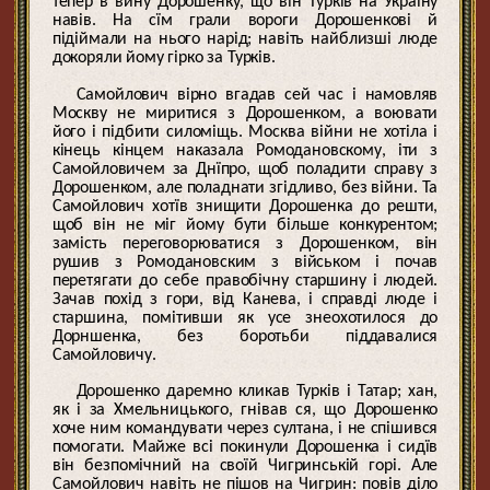
тепер в вину Дорошенку, що він Турків на Україну
навів. На сїм грали вороги Дорошенкові й
підіймали на нього нарід; навіть найблизші люде
докоряли йому гірко за Турків.
Самойлович вірно вгадав сей час і намовляв
Москву не миритися з Дорошенком, а воювати
його і підбити силоміщь. Москва війни не хотіла і
кінець кінцем наказала Ромодановскому, іти з
Самойловичем за Днїпро, щоб поладити справу з
Дорошенком, але поладнати згідливо, без війни. Та
Самойлович хотїв знищити Дорошенка до решти,
щоб він не міг йому бути більше конкурентом;
замість переговорюватися з Дорошенком, він
рушив з Ромодановским з військом і почав
перетягати до себе правобічну старшину і людей.
Зачав похід з гори, від Канева, і справді люде і
старшина, помітивши як усе знеохотилося до
Дорншенка, без боротьби піддавалися
Самойловичу.
Дорошенко даремно кликав Турків і Татар; хан,
як і за Хмельницького, гнівав ся, що Дорошенко
хоче ним командувати через султана, і не спішився
помогати. Майже всі покинули Дорошенка і сидїв
він безпомічний на своїй Чигринській горі. Але
Самойлович навіть не пішов на Чигрин: повів діло