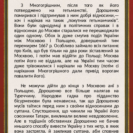
З Многогрішним, після того як його
потверджено на гетьманстві, Дорошенко
помирився і підтримував з ним добрі відносини,—
хоч і нарікав на таких „покутних гетьманчиків".
Вони були однодумці в політичних справах і в
відносинах до Москви старалися не перешкоджати
один одному. Обох іх дуже смутив подїл України
між Москвою і Польщею, довершений тим
перемирем 1667 р. Особливо займало всіх питаннє
про Київ, що був тільки на два роки зіставлений за
Москвою, і потім мав відійти до Польщі; Москва
потім його не віддала, але на Україні тим часом
дуже трівожилися і нарікали на Москву (потім сі
нарікання Многогрішного дали привід ворогам
повалити його).
Не можучи дійти до кінця з Москвою анї з
Польщею, Дорошенко все більше налягав на
Туреччину. Народови гадка про підданство
бісурменови була ненависна, так що Дорошенко
мусїв таїтися перед ним з своїми відносинами до
султана. Спустошення, що чинили на Україні його
союзники Татари, викликали велике невдоволеннє.
Але в тодїшнїх обставинах Дорошенко не бачив
иньшого способу вивести Україну з тих нетр, в яких
вона застрягла, й закликав султана, аби сповнив