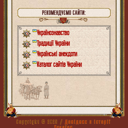
РЕКОМЕНДУЄМО САЙТИ:
Українознавство
Традиції України
Українські анекдоти
Каталог сайтів України
Copyright ©
2025
/
Довідник з історії
України