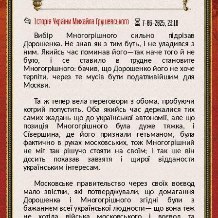
📂
Історія України Михайла Грушевського
⏳ 7-06-2025, 23:18
Вибір Многогрішного сильно підрізав
Дорошенка. Не знав як з тим буть, і не уладився з
ним. Якийсь час поминав його—так наче того й не
було, і се ставило в трудне становите
Многогрішного: бачив, що Дорошенко його не хоче
терпіти, через те мусів бути податливійшим для
Москви.
Та ж тепер вела переговори з обома, пробуючи
котрий попустить. Оба якийсь час держалися тих
самих жадань що до української автономії, але що
позиція Многогрішного була дуже тяжка, і
Сївершина, де його признали гетьманом, була
фактично в руках московських, тож Многогрішний
не міг так рішучо стояти на своїм; і так ше він
досить показав завзятя і щирої відданости
українським інтересам.
Московське правительство через своїх воєвод
мало звістки, які потверджували, що домагання
Дорошенка і Многогрішного згідні були з
бажаннєм всеї української людности— що вона теж
не хотіла війська московського і воєвод та