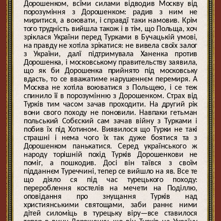
Дорошенком, всїми силами відводив Москву від
порозуміння з Дорошенком: радив з ним не
миритися, а воювати, і справдї таки намовив. Крім
того трудність вийшла також і в тім, що Польща, хоч
зріклася України перед Турками в Бучацькій умові,
на правду не хотіла зрікатися: не вивела своїх залог
з України, далї підтримувала Ханенка против
Дорошенка, і московському правительству заявила,
що як би Дорошенка прийнято під московську
вдасть, то се вважатиме нарушеннєм перемиря. А
Москва не хотіла воюватися з Польщею, і се теж
спинило її в порозумінню з Дорошенком. Страх від
Турків тим часом зачав проходити. На другий рік
вони свого походу не поновили. Навпаки гетьман
польський Собєский сам зачав війну з Турками і
побив їх під Хотином. Виявилося що Турки не такі
страшні і нема чого їх так дуже боятися та з
Дорошенком панькатися. Серед українського ж
народу торішній похід Турків Дорошенкови не
поміг, а пошкодив. Досі він таївся з своїм
підданнєм Туреччині, тепер се вийшло на яв. Все те
що діяло ся під час турецького походу:
перероблення костелів на мечети на Поділлю,
оповідання про знущання Турків над
християнськими святощами, заби раннє ними
дітей силоміць в турецьку віру—все ставилося