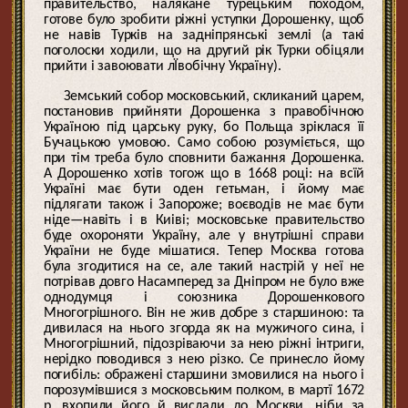
правительство, налякане турецьким походом,
готове було зробити ріжні уступки Дорошенку, щоб
не навів Турків на задніпрянські землі (а такі
поголоски ходили, що на другий рік Турки обіцяли
прийти і завоювати лЇвобічну Україну).
Земський собор московський, скликаний царем,
постановив прийняти Дорошенка з правобічною
Україною під царську руку, бо Польща зріклася її
Бучацькою умовою. Само собою розуміється, що
при тім треба було сповнити бажання Дорошенка.
А Дорошенко хотів тогож що в 1668 році: на всїй
Україні має бути оден гетьман, і йому має
підлягати також і Запороже; воєводів не має бути
ніде—навіть і в Киіві; московське правительство
буде охороняти Україну, але у внутрішні справи
України не буде мішатися. Тепер Москва готова
була згодитися на се, але такий настрій у неї не
потрівав довго Насамперед за Дніпром не було вже
однодумця і союзника Дорошенкового
Многогрішного. Він не жив добре з старшиною: та
дивилася на нього згорда як на мужичого сина, і
Многогрішний, підозріваючи за нею ріжні інтриги,
нерідко поводився з нею різко. Се принесло йому
погибіль: ображені старшини змовилися на нього і
порозумівшися з московським полком, в мартї 1672
р. вхопили його й вислали до Москви, ніби за