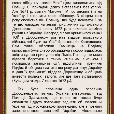
свою обіцянку—поміг Українцям визволитися від
Польщі. Сї пригадки довго зіставалися без успіху.
Але 1671 р. султан Магомет IV постановив іти на
Україну і сповнити свою обіцянку. З кінцем того
року оповістив він Польщу, шо буде воювати її за
те, що нападає на землі присяжника султанського
Дорошенка і на весну 1672 р. з великою армією
рушив на Україну. Наперед післав кримського хана і
ТОЙ з Дорошенком розігнав відділи польського
війська, які були на Уіраїнї, та козаків Ханенкових.
Сам султан обложив Камінець на Поділю;
кріпосться була слабо обсаджена і скоро піддалася;
звідти султан приступив під Львів. Польща не мала
відваги боротися з таким сильним військом і
поспішила замирити
ся":
відступила Туреччині
Подїлє й обіцяла платити що року данину; „Україну
в давнїх границях" віддала Дорошенку й обіцяла
вивести польські залоги, які ще там зіставалися
(Бучацька угода, 7 жовтня 1672 р.).
Так була сповнена одна половина
Дорошенкових плянів. Україна визволилася від
Польщі. Здавалося, що тепер не тяжко буде
сповнити і другу половину: зєднати обі половини
України під московською протекцією, але з повним
запезпеченнєм автономії України. Московське