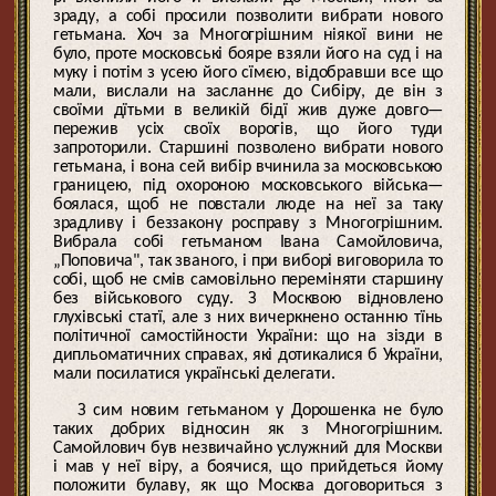
зраду, а собі просили позволити вибрати нового
гетьмана. Хоч за Многогрішним ніякої вини не
було, проте московські бояре взяли його на суд і на
муку і потім з усею його сїмєю, відобравши все що
мали, вислали на засланнє до Сибіру, де він з
своїми дїтьми в великій бідї жив дуже довго—
пережив усіх своїх ворогів, що його туди
запроторили. Старшині позволено вибрати нового
гетьмана, і вона сей вибір вчинила за московською
границею, під охороною московського війська—
боялася, щоб не повстали люде на неї за таку
зрадливу і беззакону росправу з Многогрішним.
Вибрала собі гетьманом Івана Самойловича,
„Поповича", так званого, і при виборі виговорила то
собі, щоб не смів самовільно переміняти старшину
без військового суду. З Москвою відновлено
глухівські статї, але з них вичеркнено останню тїнь
політичної самостійности України: що на зізди в
дипльоматичних справах, які дотикалися б України,
мали посилатися українські делегати.
З сим новим гетьманом у Дорошенка не було
таких добрих відносин як з Многогрішним.
Самойлович був незвичайно услужний для Москви
і мав у неї віру, а боячися, що прийдеться йому
положити булаву, як що Москва договориться з