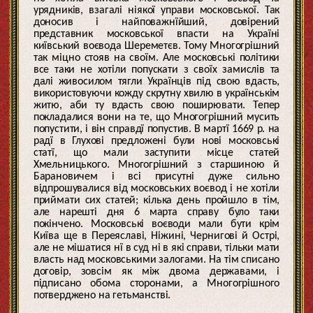
урядників, взагалі ніякої управи московської. Так
доносив і найповажнїйший, довірений
представник московської впасти на Україні
київський воєвода Шереметєв. Тому Многогрішний
так міцно стояв на своїм. Але московські політики
все таки не хотіли попускати з своїх замислів та
далі живосилом тягли Українців під свою вдасть,
використовуючи кожду скрутну хвилю в українськім
житю, аби ту вдасть свою поширювати. Тепер
покладалися вони на те, що Многогрішний мусить
попустити, і він справдї попустив. В мартї 1669 р. на
радї в Глухові предложені були нові московські
статї, що мали заступити місце статей
Хмельницького. Многогрішний з старшиною й
Барановичем і всі присутні дуже сильно
відпрошувалися від московських воєвод і не хотіли
приймати сих статей; кілька день пройшло в тім,
але нарешті дня 6 марта справу було таки
покінчено. Московські воєводи мали бути крім
Київа ще в Переяславі, Ніжині, Чернигові й Острі,
але не мішатися нї в суд ні в які справи, тільки мати
власть над московськими залогами. На тім списано
договір, зовсім як між двома державами, і
підписано обома сторонами, а Многогрішного
потверджено на гетьманстві.