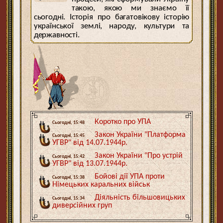
такою, якою ми знаємо її
сьогодні. Історія про багатовікову історію
української землі, народу, культури та
державності.
Коротко про УПА
Сьогодні, 15:48
Закон України "Платформа
Сьогодні, 15:45
УГВР" від 14.07.1944р.
Закон України "Про устрій
Сьогодні, 15:42
УГВР" від 13.07.1944р.
Бойові дії УПА проти
Сьогодні, 15:38
Німецьких каральних військ
Діяльність більшовицьких
Сьогодні, 15:34
диверсійних груп