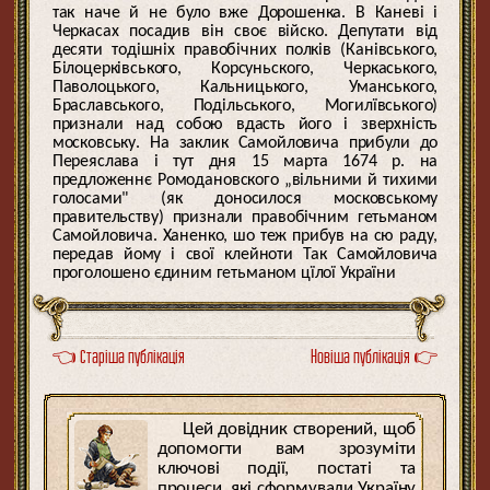
так наче й не було вже Дорошенка. В Каневі і
Черкасах посадив він своє війско. Депутати від
десяти тодішніх правобічних полків (Канівського,
Білоцерківського, Корсуньского, Черкаського,
Паволоцького, Кальницького, Уманського,
Браславського, Подільського, Могилївського)
признали над собою вдасть його і зверхність
московську. На заклик Самойловича прибули до
Переяслава і тут дня 15 марта 1674 р. на
предложеннє Ромодановского „вільними й тихими
голосами" (як доносилося московському
правительству) признали правобічним гетьманом
Самойловича. Ханенко, шо теж прибув на сю раду,
передав йому і свої клейноти Так Самойловича
проголошено єдиним гетьманом цїлої України
👈 Старіша публікація
Новіша публікація 👉
Цей довідник створений, щоб
допомогти вам зрозуміти
ключові події, постаті та
процеси, які сформували Україну