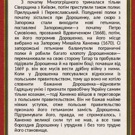
З початку Многогрішного трималася тільки
Сіверщина з Київом, потім приступили також полки:
Прилуцький і Переяславський. Полудневі полки з
початку зісталися при Дорошенку, але скоро з
Запорожа стали виходити нові гетьмани,
поставлені Запорожцями—з початку Петро
Суховієнко, прозваний Вдовиченком (1668), потім,
як його погромив Дорошенко, на його місце
вибрано на Запорожу Михайла Ханенка (1670). Сі
запорожські гетьмани баламутили пограничні
полки й робили багато клопоту Дорошенкови—
переманювали на свою сторону Татар та пробували
підірвати Дорошенка й на правім боцї; почавши від
1669 р. він все мусів вести дрібну війну з ними.
Коли у Дорошенка попсувалися відносини із
польським правительством, тому що воно не хотіло
сповнити бажання Дорошенка—відновити
Гадяцьку унію і признати правобічну Україну самим
тільки козакам,—тоді Ханенко війшов в переговори
з польським правительством. Він не бажав майже
ніяких уступок, отже польське правительство
признало його гетьманом замість Дорошенка.
Підтримувати його, правда, не спромогалось, і
Ханенко великої сили тут не мав, а все таки
бороздив Дорошенку і утрудняв і без того трудне
його становище.