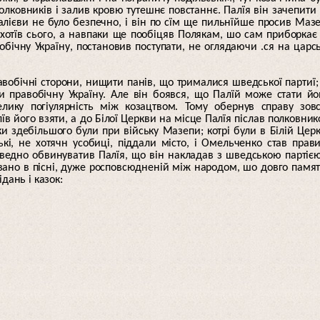
лковників і залив кровю тутешнє повстаннє. Палїя він зачепити
алієви не було безпечно, і він по сїм ще пильнїйше просив Маз
 хотїв сього, а навпаки ще пообіцяв Полякам, шо сам приборкає
обічну Україну, постановив поступати, не оглядаючи .ся на царс
авобічні сторони, нищити панів, що трималися шведської партиї;
и правобічну Україну. Але він боявся, що Палїй може стати й
ику погіулярність між козацтвом. Тому обернув справу зов
їв його взяти, а до Білої Церкви на місце Палїя післав полковни
и здебільшого були при війську Мазепи; котрі були в Білій Церк
ькі, не хотячн усобиці, піддали місто, і Омельченко став прав
едно обвинуватив Палїя, що він накладав з шведською партією
івано в пісні, дуже росповсюдненій між народом, шо довго памя
дань і казок: