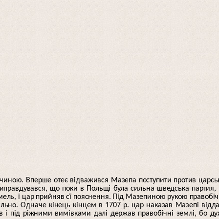
чиною. Вперше отеє відважився Мазепа поступити против царсь
 виправдувався, що поки в Польщі була сильна шведська партия,
мель, і цар прийняв сї пояснення. Під Мазепиною рукою правобі
ьно. Одначе кінець кінцем в 1707 р. цар наказав Мазепі відд
в і під ріжними вимівками далі держав правобічні землі, бо д