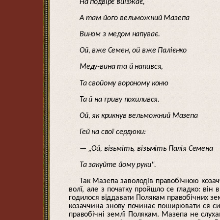
На подвірє виїзжає,
А там його вельможний Мазепа
Вином з медом напуває.
Ой, вже Семен, ой вже Палієнко
Меду-вина та й напився,
Та свойому вороному коню
Та й на гриву похилився.
Ой, як крикнув вельможний Мазепа
Гей на свої сердюки:
— „Ой, візьміть, візьміть Палія Семена
Та закуйте йому руки".
Так Мазепа заволодів правобічною козач
волї, але з початку пройшло се гладко: він
годилося віддавати Полякам правобічних зе
козаччина знову починає поширювати ся сил
правобічні землї Полякам. Мазепа не слуха