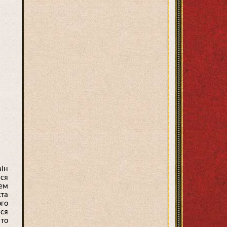
він
ися
лем
ста
ого
ися
 то