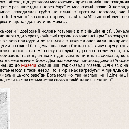
ою і лїтозд, під доглядом московських приставників, що поводил
раз-у-раз швендяли через Україну московські полки й команд
ипас, поводилися грубо не тільки з простим народом, але 
тогін і лемент" козацтва. народу, і навіть найбільш покірливі пе
кати, що так далі бути не можна.
ськовий і довірений чоловік гетьмана в пізнїйшім листї: „Зачал
ли переходи через українські городи до головної армії то рекрутів
ною часто приходячи до гетьмана з жалями оповідали, що прист
ицями по голові бють, уха шпалами обтинають і всяку наругу чиня
ива, зносять тяготу і спеку на службі царського величества, а 
збирають, палять, жінкам і донькам їх чинять насильства, кон
бють смертельним боєм. Два полковники, миргородський (Апостол
 иньших до
Мазепи
сміливійші, так сказали Мазепі: „Очи всіх на
істанемося в такій неволі, то й кури нас загребуть". А прилуцький
Хмельницького завеїди Бога молимо, так навпаки ми і діти наші
и, коли нас за гетьманства свого в такій неволі зіставиш".