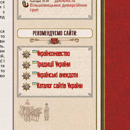
Діяльність
ися
Сьогодні, 15:34
більшовицьких диверсійних
и і
груп
і з
ред
ася
РЕКОМЕНДУЄМО САЙТИ:
 то
ави
ть.
там
Українознавство
ей,
) і
Традиції України
 тя
 то
Українські анекдоти
 во
Каталог сайтів України