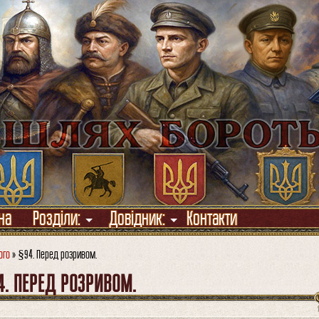
на
Розділи:
Довідник:
Контакти
ого
» §94. Перед розривом.
. ПЕРЕД РОЗРИВОМ.