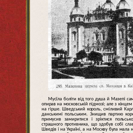
Мусїла боліти від того душа й Мазепі сам
опирав на московській підмозі; але з кінцем
на гірше. Шведський король, сміливий Карл
данськимі польським. Знищив партию коро
примусив замиритися і зріктися польсько
страшного противника, що здобув собі сла
Шведів і на Україні, а на Москву була мала 