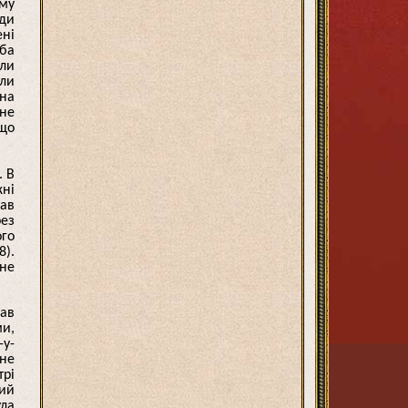
ому
еди
ені
еба
оли
ули
 на
 не
що
. В
жні
мав
рез
ого
8).
 не
рав
ми,
-у-
чне
трі
кий
ула