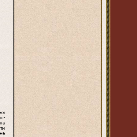
кої
 не
чна
ати
уже