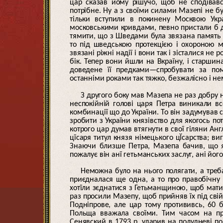
цар сказав йому рішучо, щоб не сподївав
потрібне. Ну а з своїми силами Мазепі не 
тільки вступили в покинену Москвою Укра
московськими кривдами, певно пристали б до
тямити, що з Шведами була звязана память п
то під шведською протекцією і охороною м
звязані ріжні надії і вони так і зісталися не 
бік. Тепер вони йшли на Вкраїну, і старшина
доведене її предками—спробувати за пом
останніми роками так тяжко, безжалісно і н
З другого боку мав Мазепа не раз добру 
неспокійній голові царя Петра виникали вс
комбинації що до України. То він задумував с
зробити з України князівство для якогось по
котрого цар думав втягнути в свої гіляни Анг
цїсаря титул князя німецького цЇсарства; виг
Знаючи близше Петра, Мазепа бачив, що як
пожалує він анї гетьманських заслуг, ані його
Неможна було на нього полягати, а тре
приєдналася ще одна, а то про правобічну 
хотїли зєднатися з Гетьманщиною, щоб мати в
раз просили Мазепу, щоб прийняв їх під сві
Подніпрове, але цар тому протививсь, 60 
Польща вважала своїми. Тим часом на пра
Сенявский в 1793 р. ударив на полудневі пол