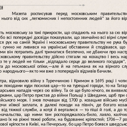
10
Мазепа росписував перед московським правительств
нього від сих „легкомисних і непостоянних людей" за його ві
ість московську за такі прикрости, що спадають на нього за сю ві
 бо всі попередні досвіди показували, що звичайно всі вірні слу
я рух на самій Україні і московському правительству не рука б
 сумно не ливився на українські обставини й сподівався, що
и він потрапить далї триматися безпечно, не дбаючи про наст
ковському правительству дійсно стягали на козацтво і весь на
рез те у людей не тільки „відпадало серце до великого государя",
та до московської опіки,—але й на гетьмана як на вірного сл
лю народнього—як то ми вже з попереднїх відзивів бачили.
тра, відновило війну з Туреччиною і Кримом в 1695 році і чот
ти походами куди посилав цар—то на турецькі городи, то на Татар
тарських нападів через сю війну. Та се ще було нічого, як виявил
Турками, цар Петро пристав до війни Польщі з Шведами, щоб при 
йського моря. І знов почавши від 1700 р. козацьке військо мус
чи иїякої заплати, в далекі походи на північ, де богато коза
від тяжкої служби, а котрі й верталися — то піші й голі, а до т
начальства, що ними там роспоряджалось-било, лаяло, калічи
ано їх на ріжні тяжкі роботи, на будованнє кріпостей; 1706—7 р
вої кріпости в Київі, на Печерську, бо цар Петро боявся шведськ