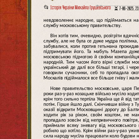
📂
Історія України Михайла Грушевського
⏳ 7-06-2025, 23:
невдоволеннє народне, що підіймається на 
службу московському правительству.
Він хотів тим, очевидно, розігріти вдячн
службу, але не була се дуже мудра політика,
забувалися, коли против гетьмана прокидавс
підтримувати його. Та мабуть Мазепа дуже
московською підмогою й своїми компанійцям
народній. Тим часом його вірні служби мос
український де далї все більші тягарі, і че
говорили сучасники, себ то пропадала охо
Москалів підіймалося все більше гніву і жа
Нове правительство московське, царя Пе
роки раз-у-раз козацьке військо мусіло ходи
крім того сильно терпіла Україна ще й від та
потім. Гірше йшло далі. Скінчивши війну з 
оказії відкрити Московщині дорогу до Балти
ходити рік за ріком, своїм коштом, не маю
пропадало зовсім від непривичного повітря, 
приймали всяку зневагу від московського 
робило що хотїло. Крім війни раз-у-раз ужив
сила народу мусїла працювати коло будови но