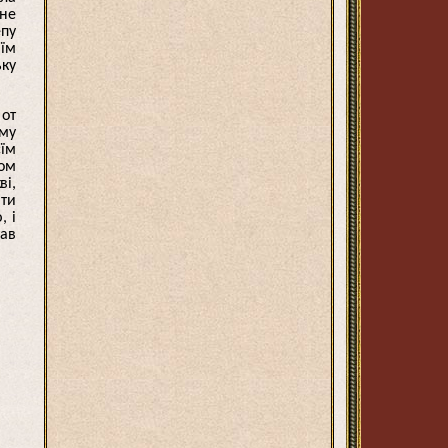
 не
епу
 їм
ьку
 от
ому
сїм
ком
ві,
ити
, і
тав