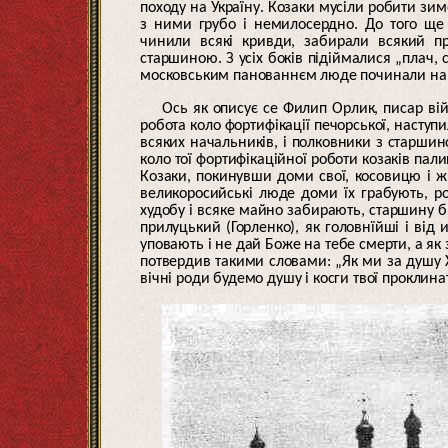
походу на Україну. Козаки мусіли робити зим
з ними грубо і немилосердно. До того ще 
чинили всякі кривди, забирали всякий пр
старшиною. З усіх боків підіймалися „плач, с
московським панованнєм люде починали нарі
Ось як описує се Филип Орлик, писар вій
робота коло фортифікації печорської, наступи
всяких начальників, і полковники з старши
коло тої фортифікаційної роботи козаків пал
Козаки, покинувши доми свої, косовицю і жн
великоросийські люде доми їх грабують, ро
худобу і всяке майно забирають, старшину 
прилуцький (Горленко), як головнїйші і від
уповають і не дай Боже на тебе смерти, а як з
потвердив такими словами: „Як ми за душу 
вічні роди будемо душу і косги твої проклинат