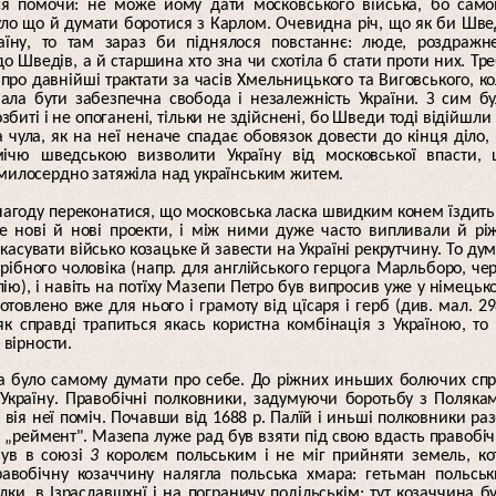
ся помочи: не може йому дати московського війська, бо сам
було що й думати боротися з Карлом. Очевидна річ, що як би Шв
їну, то там зараз би піднялося повстаннє: люде, роздражн
 Шведів, а й старшина хто зна чи схотіла б стати проти них. Тр
ро давнійші трактати за часів Хмельницького та Виговського, к
ала бути забезпечна свобода і незалежність України. З сим б
розбиті і не опоганені, тільки не здійснені, бо Шведи тоді відійшли
 чула, як на неї неначе спадає обовязок довести до кінця діло,
ічю шведською визволити Україну від московської впасти, 
емилосердно затяжіла над українським житем.
нагоду переконатися, що московська ласка швидким конем їздить
е нові й нові проекти, і між ними дуже часто випливали й рі
касувати військо козацьке й завести на Україні рекрутчину. То ду
трібного чоловіка (напр. для англійського герцога Марльборо, че
лію), і навіть на потїху Мазепи Петро був випросив уже у німецьк
отовлено вже для нього і грамоту від цїсаря і герб (див. мал. 29
 справді трапиться якась користна комбінація з Україною, то
 вірности.
ба було самому думати про себе. До ріжних иньших болючих сп
Україну. Правобічні полковники, задумуючи боротьбу з Поляка
ія неї поміч. Почавши від 1688 р. Палїй і иньші полковники раз
й „реймент". Мазепа луже рад був взяти під свою вдасть правобі
був в союзі
3
королєм польським і не міг прийняти земель, ко
вобічну козаччину налягла польська хмара: гетьман польсь
ки, в Ізраславшхнї і на пограничу подільськім; тут козаччина б