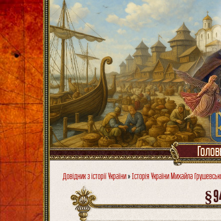
Голов
Довідник з історії України
»
Історія України Михайла Грушевськ
§94