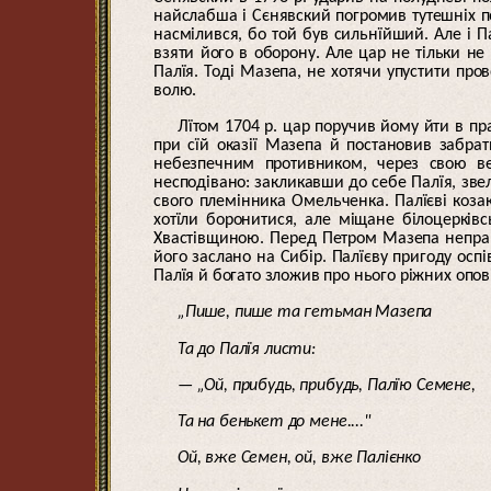
найслабша і Сєнявский погромив тутешніх по
насмілився, бо той був сильнїйший. Але і П
взяти його в оборону. Але цар не тільки не
Палїя. Тоді Мазепа, не хотячи упустити пров
волю.
Лїтом 1704 р. цар поручив йому йти в пр
при сїй оказії Мазепа й постановив забрат
небезпечним противником, через свою вел
несподівано: закликавши до себе Палїя, звел
свого племінника Омельченка. Палїєві козак
хотїли боронитися, але міщане білоцерківс
Хвастівщиною. Перед Петром Мазепа неправ
його заслано на Сибір. Палїєву пригоду осп
Палїя й богато зложив про нього ріжних опові
„Пише, пише та гетьман Мазепа
Та до Палїя листи:
— „Ой, прибудь, прибудь, Палїю Семене,
Та на бенькет до мене...."
Ой, вже Семен, ой, вже Палієнко