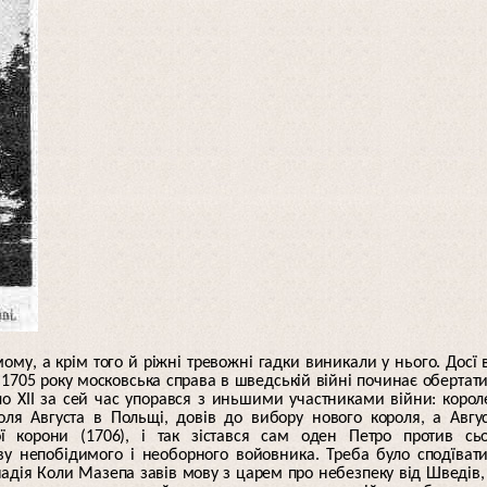
ому, а крім того й ріжні тревожні гадки виникали у нього. Досї 
 1705 року московська справа в шведській війні починає обертат
о XII за сей час упорався з иньшими участниками війни: коро
ля Августа в Польщі, довів до вибору нового короля, а Авгу
ї корони (1706), і так зістався сам оден Петро против сь
ву непобідимого і необорного войовника. Треба було сподїват
надія Коли Мазепа завів мову з царем про небезпеку від Шведів,