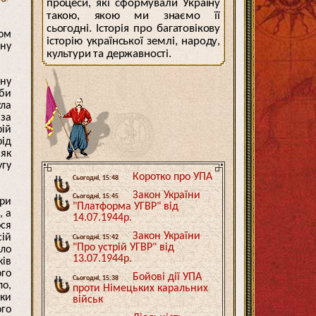
процеси, які сформували Україну
такою, якою ми знаємо її
сьогодні. Історія про багатовікову
ом
історію української землі, народу,
рну
культури та державності.
рну
жби
ула
 за
рій
рід
 як
угу
Коротко про УПА
Сьогодні, 15:48
Закон України
Сьогодні, 15:45
ири
"Платформа УГВР" від
, а
14.07.1944р.
ося
Закон України
сій
Сьогодні, 15:42
"Про устрій УГВР" від
їло
13.07.1944р.
ків
ого
Бойові дії УПА
Сьогодні, 15:38
ло,
проти Німецьких каральних
оки
військ
ого