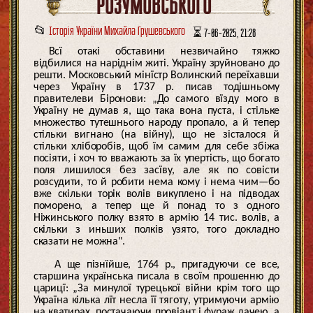
РОЗУМОВСЬКОГО
📂
Історія України Михайла Грушевського
⏳ 7-06-2025, 21:28
Всї отакі обставини незвичайно тяжко
відбилися на наріднім житі. Україну зруйновано до
решти. Московський мінїстр Волинский переїхавши
через Україну в 1737 р. писав тодішньому
правителеви Біронови: „До самого вїзду мого в
Україну не думав я, що така вона пуста, і стільке
множество тутешнього народу пропало, а й тепер
стільки вигнано (на війну), що не зісталося й
стільки хліборобів, щоб їм самим для себе збіжа
посіяти, і хоч то вважають за їх упертість, що богато
поля лишилося без засїву, але як по совісти
розсудити, то й робити нема кому і нема чим—бо
вже скільки торік волів викуплено і на підводах
поморено, а тепер ще й понад то з одного
Ніжинського полку взято в армію 14 тис. волів, а
скільки з иньших полків узято, того докладно
сказати не можна".
А ще пізнїйше, 1764 р., пригадуючи се все,
старшина українська писала в своїм прошенню до
царицї: „За минулої турецької війни крім того що
Україна кілька лїт несла її тяготу, утримуючи армію
на кватирах, постачаючи провіант і фураж дачею, а