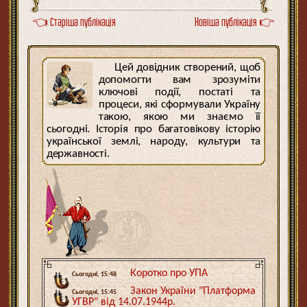
👈 Старіша публікація
Новіша публікація 👉
Цей довідник створений, щоб
допомогти вам зрозуміти
ключові події, постаті та
процеси, які сформували Україну
такою, якою ми знаємо її
сьогодні. Історія про багатовікову історію
української землі, народу, культури та
державності.
Коротко про УПА
Сьогодні, 15:48
Закон України "Платформа
Сьогодні, 15:45
УГВР" від 14.07.1944р.