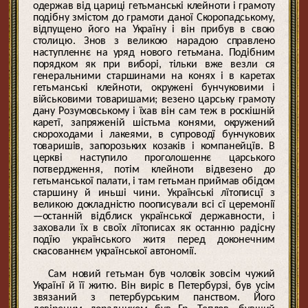
одержав від цариці гетьманські клейноти і грамоту
подібну змістом до грамоти даної Скоропадському,
відпущено його на Україну і він прибув в свою
столицю. Знов з великою нарадою справлено
наступленнє на уряд нового гетьмана. Подібним
порядком як при виборі, тільки вже везли ся
генеральними старшинами на конях і в каретах
гетьманські клейноти, окружені бунчуковими і
військовими товаришами; везено царську грамоту
дану Розумовському і їхав він сам теж в роскішній
каретї, запряженій шістьма конями, окружений
скороходами і лакеями, в супроводї бунчукових
товаришів, запорозьких козаків і компанейцїв. В
церкві наступило проголошеннє царського
потвердження, потім клейноти відвезено до
гетьманської палати, і там гетьман приймав обідом
старшину й иньші чини. Українські лїтописцї з
великою докладністю поописували всі сї церемонії
—останній відблиск української державности, і
заховали їх в своїх лїтописах як останню радісну
подїю українського житя перед доконечним
скасованнєм української автономії.
Сам новий гетьман був чоловік зовсім чужий
Українї й її житю. Він виріс в Петербурзі, був усім
звязаний з петербурським панством. Його