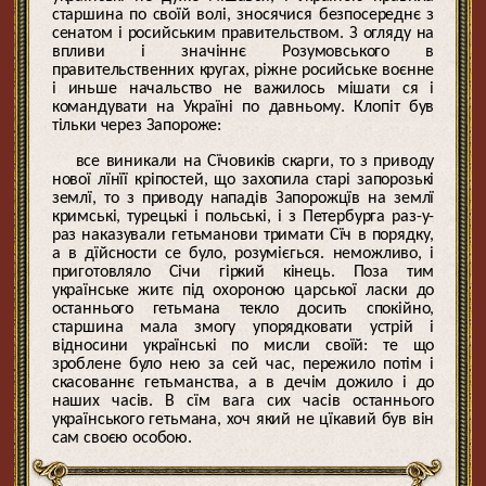
старшина по своїй волі, зносячися безпосереднє з
сенатом і росийським правительством. З огляду на
впливи і значіннє Розумовського в
правительственних кругах, ріжне росийське воєнне
і иньше начальство не важилось мішати ся і
командувати на Україні по давньому. Клопіт був
тільки через Запороже:
все виникали на Сїчовиків скарги, то з приводу
нової лїнїї кріпостей, що захопила старі запорозькі
землї, то з приводу нападів Запорожцїв на землї
кримські, турецькі і польські, і з Петербурга раз-у-
раз наказували гетьманови тримати Сїч в порядку,
а в дїйсности се було, розумієгься. неможливо, і
приготовляло Січи гіркий кінець. Поза тим
українське житє під охороною царської ласки до
останнього гетьмана текло досить спокійно,
старшина мала змогу упорядковати устрій і
відносини українські по мисли своїй: те що
зроблене було нею за сей час, пережило потім і
скасованнє гетьманства, а в дечім дожило і до
наших часів. В сїм вага сих часів останнього
українського гетьмана, хоч який не цїкавий був він
сам своєю особою.