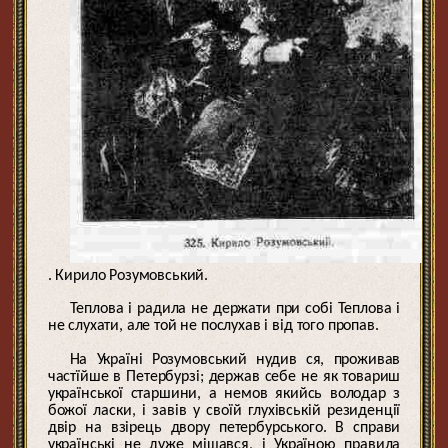
. Кирило Розумовський.
Теплова і радила не держати при собі Теплова і
не слухати, але той не послухав і від того пропав.
На Україні Розумовський нудив ся, проживав
частїйше в Петербурзі; держав себе не як товариш
української старшини, а немов якийсь володар з
божої ласки, і завів у своїй глухівській резиденції
двір на взірець двору петербурського. В справи
українські не дуже мішався, і Україною правила