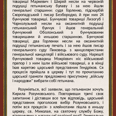
товариші Маркевич і Ширяй несли на червоній
подушці гетьманську булаву і за нею йшли
генеральні старшини: судя Горленко, підскарбій
Скоропадський і писар Безбородко, й при них 24
бунчукові товариші. Бунчукові товариші Лизогуб і
Чорнолузький несли на оксамитній подушці
гетьманський бунчук і йшов генеральний
бунчужний Оболонський з бунчуковими
товаришами й иньшою старшиною. Бунчукові
товариші, два Горленки несли на оксамитній
подушцї гетьманську печать і за нею йшов писар
генерального суду Пиковець з канцеляристами
генеральної канцелярії і військового суду. Нарешті
бунчуковий товариш Мокрієвич ніс військовий
прапор і з ним ішли військові товариші, а в кінці
їхав каретою царський представник Гендріков. Ся
процесія пройшла в церкву і тут по прочитанню
царської грамоти предложено присутному „війську
і народови" вибрати собі гетьмана.
Розуміеться, всї заявили, що гетьманом хочуть
Кирила Розумовського. Повторивши тричі своє
запитаннє і діставши все туж відповідь, царський
представник проголосив вибір Розумовського, і
потім вся процесія- з клейнотами пішла в иньшу
церкву, св. Миколая, на святочну службу Божу,
відправлену з нагоди сеї радісної подїї. Генеральна