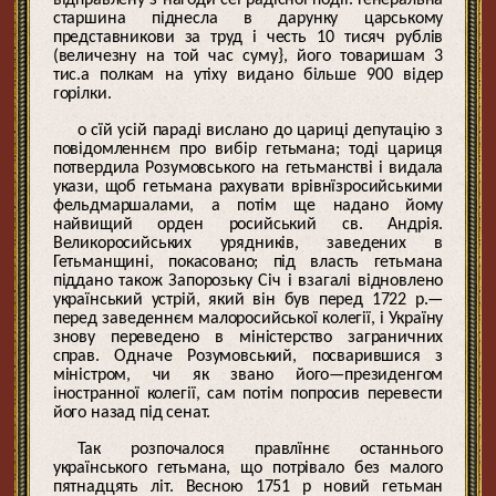
старшина піднесла в дарунку царському
представникови за труд і честь 10 тисяч рублів
(величезну на той час суму}, його товаришам 3
тис.а полкам на утіху видано більше 900 відер
горілки.
о сїй усій параді вислано до цариці депутацію з
повідомленнєм про вибір гетьмана; тоді цариця
потвердила Розумовського на гетьманстві і видала
укази, щоб гетьмана рахувати врівнїзросийськими
фельдмаршалами, а потім ще надано йому
найвищий орден росийський св. Андрія.
Великоросийських урядників, заведених в
Гетьманщині, покасовано; під власть гетьмана
піддано також Запорозьку Січ і взагалі відновлено
український устрій, який він був перед 1722 р.—
перед заведеннєм малоросийської колегії, і Україну
знову переведено в міністерство заграничних
справ. Одначе Розумовський, посварившися з
міністром, чи як звано його—президенгом
іностранної колегії, сам потім попросив перевести
його назад під сенат.
Так розпочалося правлїннє останнього
українського гетьмана, що потрівало без малого
пятнадцять літ. Весною 1751 р новий гетьман