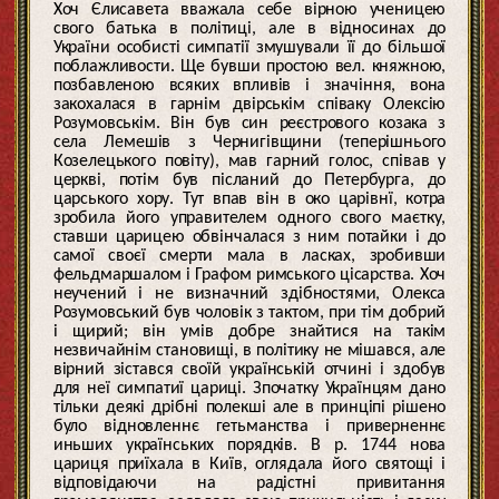
Хоч Єлисавета вважала себе вірною ученицею
свого батька в політиці, але в відносинах до
України особисті симпатії змушували її до більшої
поблажливости. Ще бувши простою вел. княжною,
позбавленою всяких впливів і значіння, вона
закохалася в гарнім двірськім співаку Олексію
Розумовськім. Він був син реєстрового козака з
села Лемешів з Чернигівщини (теперішнього
Козелецького повіту), мав гарний голос, співав у
церкві, потім був післаний до Петербурга, до
царського хору. Тут впав він в око царівнї, котра
зробила його управителем одного свого маєтку,
ставши царицею обвінчалася з ним потайки і до
самої своєї смерти мала в ласках, зробивши
фельдмаршалом і Графом римського цісарства. Хоч
неучений і не визначний здібностями, Олекса
Розумовський був чоловік з тактом, при тім добрий
і щирий; він умів добре знайтися на такім
незвичайнім становищі, в політику не мішався, але
вірний зістався своїй українській отчині і здобув
для неї симпатиї цариці. Зпочатку Українцям дано
тільки деякі дрібні полекші але в принціпі рішено
було відновленнє гетьманства і приверненнє
иньших українських порядків. В р. 1744 нова
цариця приїхала в Київ, оглядала його святощі і
відповідаючи на радістні привитання