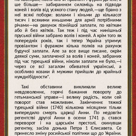
ше більше— забираннєм силоміць на підводи
коней і волів від усякого стану людей,—ще брано з
неї всякі побори: волами і кіньми до кількасот
тисяч і всякими иньшими для армії потрібними
річами—на рахунок пізнійшої заплати, по квіткам
або й без квітків. Так теж і під час нинішньої
пруської війни забрано волів і коней. А крім того як
попередніх років, так і тепер Україна утримує
провіантом і фуражом кілька полків на рахунок
будучої заплати. Але за все вище писане, окрім
деякої суми, заплаченої за волів і коней, забраних
під час турецької війни, ніколи заплати не було,—і
через се всї загалом обивателі українські, а
особливо козаки й мужики прийшли до крайньої
нуждиібідности".
Такі обставини викликали велике
невдоволеннє, горячі бажання повороту до
гетьманської управи—і велику радість, коли сей
поворот став можливим. Закінченнє тяжкої
турецької війни (1740) кількома місяцями тільки
випередило смерть царицї Анни. По недовгім
регентстві другої Анни в осени 1741 р. стався
переворот і на царськім престолі, скинувши
регентку, засїла донька Петра 1 Єлисавета. Се
принесло зміну росийської політики що до України.