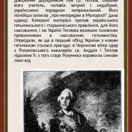
довіреним дорадником був Гр. Теплов, бувший
його учитель, чоловік хитрий і недобрий,
українським порядком неприхильний. Його
пізнїйша записка „про непорядки в Малоросії" дала
цариці Катеринї матеріал против українського
гетьманського і старшинського правління, для його
скасовання, і на Україні Теплова вважали головним
провинником в скасованню гетьманства.
Оповідали, як ще в перший обізд України з новим
гетьманом сталася пригода: в Чернигові вітер здер
з Розумовського кавалерію св. Андрія і Теплов
підхопив її; з того стара Розумиха ворожила синови
лихо від