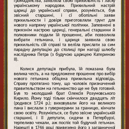
громадянства, заявляла свою прихильність і ласку
українському народови. Прихильний настрій
цариці до української справи, розуміється, був
звісний старшині, і сї обопільні заяви
прихильности і довіря приготовляли грунт для
нового напряму української політики. Запевнені в
приязнім настрою цариці, генеральні старшини й
полковники подали їй прошеннє, аби позволила
вибрати гетьмана, і цариця заявила свою
прихильність сїй справі та велїла прислати за сим
парадну депутацію до столиці при нагоді шлюбу
наслідника Петра (з будучою царицею Катериною
II).
Колися депутація прибула, їй показана була
велика честь, а на предложене прошеннє про вибір
нового гетьмана обіцяна прихильна відповідь.
Справу протягано тому, що чоловік призначений
правительством на гетьманство ще не був готовий.
Був то молодший брат Олексїя Розумовського
Кирило. Йому тоді тільки скінчилося двадцять літ
(родився 1724 р.); виховували його на великого
пана і вислали з гувернерами за границю, кінчати
свою освіту. Розуміється, се було звісне українській
старшині, і її депутати, сидячи в Петербурзі,
терпеливо чекали, аж поспіє той будучий гетьман.
Нарешті в 1746 році привезено його з заграничної