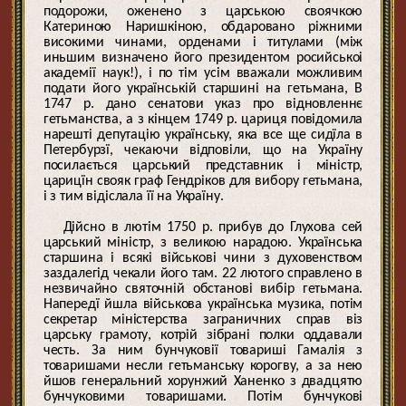
подорожи, оженено з царською своячкою
Катериною Наришкіною, обдаровано ріжними
високими чинами, орденами і титулами (між
иньшим визначено його президентом росийськоі
академії наук!), і по тім усім вважали можливим
подати його українській старшині на гетьмана, В
1747 р. дано сенатови указ про відновленнє
гетьманства, а з кінцем 1749 р. цариця повідомила
нарешті депутацію українську, яка все ще сидїла в
Петербурзї, чекаючи відповіли, що на Україну
посилається царський представник і міністр,
царицїн свояк граф Гендріков для вибору гетьмана,
і з тим відіслала її на Україну.
Дійсно в лютім 1750 р. прибув до Глухова сей
царський міністр, з великою нарадою. Українська
старшина і всякі військові чини з духовенством
заздалегід чекали його там. 22 лютого справлено в
незвичайно святочній обстанові вибір гетьмана.
Напередї йшла військова українська музика, потім
секретар міністерства заграничних справ віз
царську грамоту, котрій зібрані полки оддавали
честь. За ним бунчуковії товариші Гамалія з
товаришами несли гетьманську корогву, а за нею
йшов генеральний хорунжий Ханенко з двадцятю
бунчуковими товаришами. Потім бунчукові