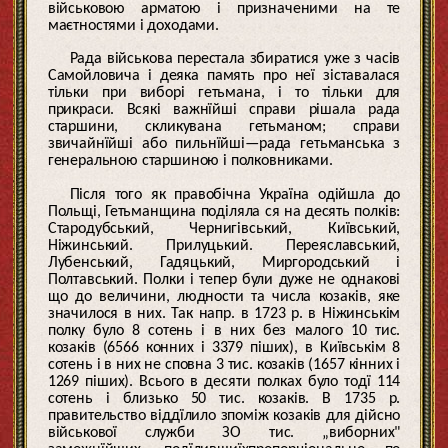
військовою арматою і призначеними на те
маєтностями і доходами.
Рада військова перестала збиратися уже з часів
Самойловича і деяка память про неї зіставалася
тільки при виборі гетьмана, і то тільки для
прикраси. Всякі важнїйші справи рішала рада
старшини, скликувана гетьманом; справи
звичайнїйші або пильнїйші—рада гетьманська з
генеральною старшиною і полковниками.
Після того як правобічна Україна одійшла до
Польщі, Гетьманщина поділяла ся на десять полків:
Стародубський, Чернигівський, Київський,
Ніжинський. Прилуцький. Переяславський,
Лубенський, Гадяцький, Миргородський і
Полтавський. Полки і тепер були дуже не однакові
що до величини, людности та числа козаків, яке
значилося в них. Так напр. в 1723 р. в Ніжинськім
полку було 8 сотень і в них без малого 10 тис.
козаків (6566 конних і 3379 піших), в Київськім 8
сотень і в них не сповна 3 тис. козаків (1657 кінних і
1269 піших). Всього в десяти полках було тодї 114
сотень і близько 50 тис. козаків. В 1735 р.
правительство віддїлило зпоміж козаків для дійсно
військової служби ЗО тис. „виборних"