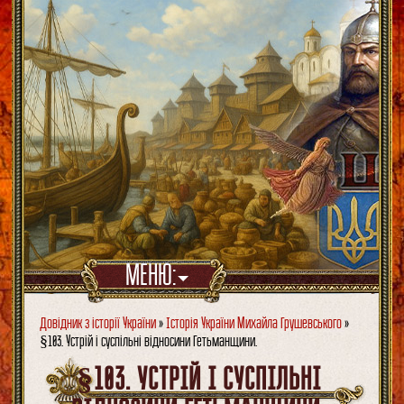
МЕНЮ:
Довідник з історії України
»
Історія України Михайла Грушевського
»
§103. Устрій і суспільні відносини Гетьманщини.
§103. УСТРІЙ І СУСПІЛЬНІ