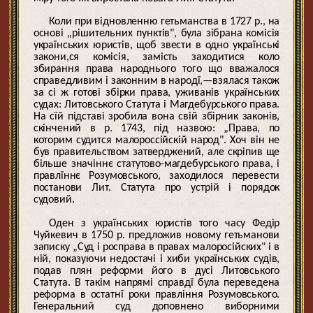
Коли при відновленню гетьманства в 1727 р., на
основі „рішительних пунктів", була зібрана комісія
українських юристів, щоб звести в одно українські
закони,ся комісія, замість заходитися коло
збирання права народнього того що вважалося
справедливим і законним в народї,—взялася також
за сі ж готові збірки права, уживанів українських
судах: Литовського Статута і Магдебурського права.
На сїй підставі зробила вона свій збірник законів,
скінчений в р. 1743, під назвою: „Права, по
которим судится малороссійскій народ". Хоч він не
був правительством затверджений, але скріпив ще
більше значіннє статутово-магдебурського права, і
правлїннє Розумовського, заходилося перевести
постанови Лит. Статута про устрій і порядок
судовий.
Оден з українських юристів того часу Федір
Чуйкевич в 1750 р. предложив новому гетьманови
записку „Суд і росправа в правах малоросійских" і в
ній, показуючи недостачі і хиби українських судів,
подав плян реформи його в дусі Литовського
Статута. В такім напрямі справдї була переведена
реформа в остатнї роки правління Розумовського.
Генеральний суд доповнено виборними