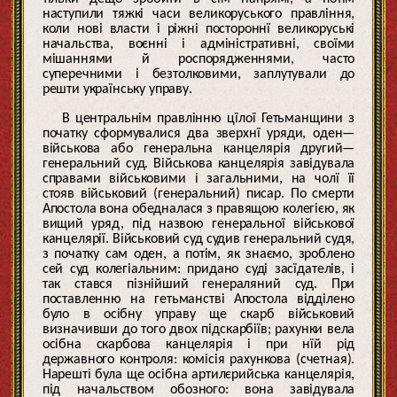
наступили тяжкі часи великоруського правління,
коли нові власти і ріжні постороннї великоруські
начальства, воєнні і адміністративні, своїми
мішаннями й роспорядженнями, часто
суперечними і безтолковими, заплутували до
решти українську управу.
В центральнім правлінню цїлої Гетьманщини з
початку сформувалися два зверхнї уряди, оден—
військова або генеральна канцелярія другий—
генеральний суд. Військова канцелярія завідувала
справами військовими і загальними, на чолї її
стояв військовий (генеральний) писар. По смерти
Апостола вона обедналася з правящою колегією, як
вищий уряд, під назвою генеральної військової
канцелярії. Військовий суд судив генеральний судя,
з початку сам оден, а потім, як знаємо, зроблено
сей суд колегіальним: придано суді засїдателів, і
так стався пізнійший генераляний суд. При
поставленню на гетьманстві Апостола відділено
було в осібну управу ще скарб військовий
визначивши до того двох підскарбіїв; рахунки вела
осібна скарбова канцелярія і при нїй рід
державного контроля: комісія рахункова (счетная).
Нарешті була ще осібна артилєрийська канцелярія,
під начальством обозного: вона завідувала