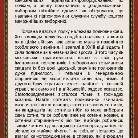
заможнїйших, подїлившиїхпропорціонально по
полкам, а решту призначило в „подпоможчики"
виборним (пізнійше одначе так обернулося, що
навпаки сї підпоможчики служили службу коштом
заможнїйших виборних).
Головна вдасть в полку належала полковникови.
Хоч в кождім полку була подібна полкова старшина
як в цілім війську, але вона не мала в правлінню
особливого значіння, і взагалі в XVIII віці вдасть і
сила полковників незвичайно зросла. З того часу як
московське правительство взяло в свої руки
іменованнє полковників і заборонило гетьманови
скидати їх без волі царської, значіннє полковників
дуже піднялося, і гетьман з генеральною
старшиною не мали великої сили над ними. З
другого боку стратило всяке значіннє в полковій
управі, так само як і в військовій, рядове козацтво.
Самопорядкуваннє зісталося тільки в громадах
козачих. Навіть сотників полковники звичайно
визначали своєю властю, а хоч по закону сотників,
чи кандидатів на сотника ніби то мала виберати
сама сотня, та се робили вже не сотенні козаки, а
сотенна старшина—як що такі вибори робилися.
Таким чином од козацького самопорядкування не
зістало ся майже нічого, і на скільки зісталося ще
взагалі самопорядкуваннє, в справах, які виходили