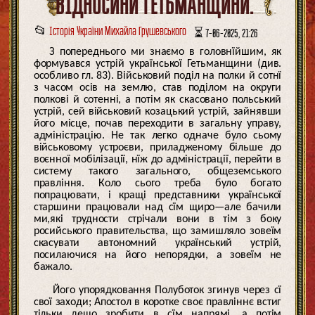
ВІДНОСИНИ ГЕТЬМАНЩИНИ.
📂
Історія України Михайла Грушевського
⏳ 7-06-2025, 21:26
З попереднього ми знаємо в головнїйшим, як
формувався устрій української Гетьманщини (див.
особливо гл. 83). Військовий поділ на полки й сотнї
з часом осів на землю, став поділом на округи
полкові й сотенні, а потім як скасовано польський
устрій, сей військовий козацький устрій, зайнявши
його місце, почав переходити в загальну управу,
адміністрацію. Не так легко одначе було сьому
військовому устроєви, приладженому більше до
воєнної мобілізації, нїж до адміністрації, перейти в
систему такого загального, общеземського
правління. Коло сього треба було богато
попрацювати, і кращі представники української
старшини працювали над сїм щиро—але бачили
ми,які трудности стрічали вони в тім з боку
росийського правительства, що замишляло зовеїм
скасувати автономний український устрій,
посилаючися на його непорядки, а зовеїм не
бажало.
Його упорядковання Полуботок згинув через сї
свої заходи; Апостол в коротке своє правліннє встиг
тільки дещо зробити в сїм напрямі, а потім