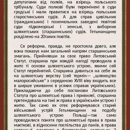
депутатами від полків, на взірець польського
трібуналу. Суди полкові були перемінені в суди
гродські і мали правитися на взірець польських
старостинських судів. А для справ цивільних
(гражданських) і поземельних заведені повітові
суди підкоморські і земські, з виборних
шляхетських (старшинських) судів. Гетьманщину
розділено на 20таких повітів.
Ся реформа, правда, не простояла довго, але
вона показує нам загальний напрям старшинських
змагань. Прийнявши за своє право Литовський
Статут, старшина при кождій нагодї проводила в
житє ті основи шляхетського устрою, якими сей
Статут перейнятий. Старшина дивиться на себе як
на шляхетську верству (сей термін— „шляхецтво
малоросийське" з серединою XVIII віку входить все
в ширше уживаннє в усяких справах українських).
Прикладаючи до себе постанови Литовського
Статута про шляхетські права і привилеї, старшина
претендувала на такі ж права в українськім устрою і
житю. Так само як отеє реформувався старий
військовий устрій Гетьманщини на подобу
шляхетського устрою Польщі—так само
проводилися понятя про шляхетські права в права
маєткові, в відносини поспільства до панів, в права