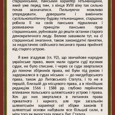
старшинський, панський характер Гетьманщини,
який уже перед тим, з кінця XVIII віку так сильно
почав зазначатися. Пильнуючи можливо
упорядкувати, довершити і викінчити
суспільнополітичну будову гетьманщини, старшина
робила її на своїх панських підвалинах і
розвиваючи принціпи панських прав
старшинських, руйновали до решти останки старого
демократичного люду. Велике заважили тут, на сї
старшинські змагання, також законодатні памятки,
за недостачею свійського писаного права прийняті
від старого устрою.
Я вже згадував (гл. 92), що звичайове народне
українське право, яким мали судити судї вусяких
судах, не було списане, і через се суди зверталися
до помочи збірників права, які були під рукою і
задержалися в судах міських — до магдебурського
права, також до Литовського Статута, і то не в
першій, близшій до місцевого права, а в пізнїйших
редакціях 1566 і 1588 рр. глубоко перйнятих
впливами польського шляхетського устрою і права.
Хоч до них зверталися в питаннях права
приватного і карного, але при загальнім
шляхетськім характері сеї збірки законів її
шляхетські основи набували все більшої сили, в
міру того як виростала повага Лит. Статута.