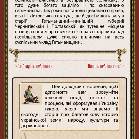
селянські—властиво в безправність селянську. З
того дуже богато заціліло і по скасованню
гетьманства. Так ріжні постанови цивільного права,
взяті з Литовського статута, ще й досї мають вагу в
старій Гетьманщині—нинішній губернії
Чернигівській і Полтавській як тутешнє місцеве
право; а понятя про шляхетські права старшини над
поспільством дуже сильно вплинули на весь
суспільний уклад Гетьманщини.
👈 Старіша публікація
Новіша публікація 👉
Цей довідник створений, щоб
допомогти вам зрозуміти
ключові події, постаті та
процеси, які сформували Україну
такою, якою ми знаємо її
сьогодні. Історія про багатовікову історію
української землі, народу, культури та
державності.