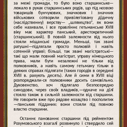
за межі громади, то було воно старшинське—
лежало в руках старшинських родів, що під
назвою
товаришів бунчукових, значкових і значних
військових сотворили привілегіовану дїдичну
(наслідственну) верству— „шляхецтво", як вони
себе називали, і все правлїннє гетьманське XVIII
віку має характер панський, аристократичний
(старшинський). В повній залежности від нього
стояли міщанські громади. Меньші, так звані
ратушні—підлягали просто полковій і навіть
сотенній управі; більші, так звані магістратські—
такі що мали повний магістрат, управу німецького
права, мали бути незалежні не тільки від
полковників, а навіть самому гетьману тільки в
деяких справах підлягати (таких городів в середині
XVIII в. рахують десять). Але й сими в XVIII віці
розпоряджали-ся полковники досить самовільно.
Духовенство, хоч підлягало безпосередно
синодови, через своїх владиків,—одначе на дїлї
стояло також в сильній залежности від старшини.
Не говорити вже про рядове козацтво і посполитих
—панських підданих: вони стояли під повною
властю старшини.
Останнє панованнє старшини під рейментом
Розумовського взагалї розвинуло і ствердило сей