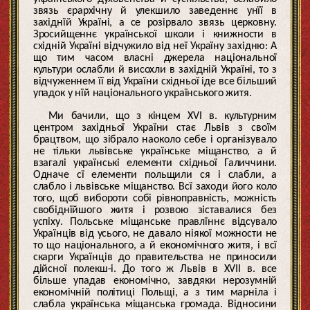
звязь єрархічну й улекшило заведеннє унїї в
західнїй Україні, а се розірвало звязь церковну.
Зросийщеннє української школи і книжности в
східній Україні відчужило від неї Україну західню: А
що тим часом власні джерела національної
культури ослабли й висохли в західній Україні, то з
відчуженнем її від України східньої іде все більший
упадок у нїй національного українського житя.
Ми бачили, що з кінцем XVI в. культурним
центром західньої України стає Львів з своїм
брацтвом, що зібрало наоколо себе і організувало
не тільки львівське українське міщанство, а й
взагалі українські елементи східньої Галиччини.
Одначе сї елементи польщили ся і слабли, а
слабло і львівське міщанство. Всї заходи його коло
того, щоб вибороти собі рівноправність, можність
свобіднїйшого житя і розвою зіставалися без
успіху. Польське міщанське правлїннє відсувало
Українців від усього, не давало ніякої можности не
то що національного, а й економічного житя, і всї
скарги Українців до правительства не приносили
дійсної полекш-і. До того ж Львів в XVII в. все
більше упадав економічно, завдяки нерозумній
економічній політиці Польщі, а з тим марніла і
слабла українська міщанська громада. Відносини