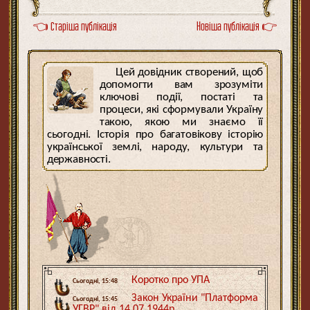
👈 Старіша публікація
Новіша публікація 👉
Цей довідник створений, щоб
допомогти вам зрозуміти
ключові події, постаті та
процеси, які сформували Україну
такою, якою ми знаємо її
сьогодні. Історія про багатовікову історію
української землі, народу, культури та
державності.
Коротко про УПА
Сьогодні, 15:48
Закон України "Платформа
Сьогодні, 15:45
УГВР" від 14.07.1944р.