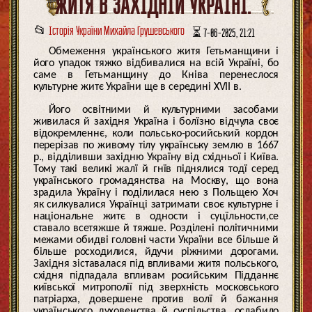
ЖИТЯ В ЗАХІДНЇЙ УКРАЇНІ.
📂
Історія України Михайла Грушевського
⏳ 7-06-2025, 21:21
Обмеження українського житя Гетьманщини і
його упадок тяжко відбивалися на всій Україні, бо
саме в Гетьманщину до Кніва перенеслося
культурне житє України ще в середині XVII в.
Його освітними й культурними засобами
живилася й західня Україна і болїзно відчула своє
відокремленнє, коли польсько-росийський кордон
перерізав по живому тілу українську землю в 1667
р., відділивши західню Україну від східньої і Київа.
Тому такі великі жалї й гнїв піднялися тодї серед
українського громадянства на Москву, що вона
зрадила Україну і поділилася нею з Польщею Хоч
як силкувалися Українці затримати своє культурне і
національне житє в одности і суцїльности,се
ставало всетяжше й тяжше. Розділені політичними
межами обидві головні части України все більше й
більше росходилися, йдучи ріжними дорогами.
Західня зіставалася під впливами житя польського,
східня підпадала впливам росийським Підданнє
київської митрополії під зверхність московського
патріарха, довершене против волї й бажання
українського духовенства й суспільства, ослабило