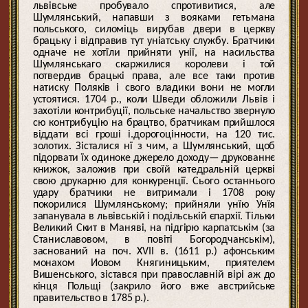
львівське пробувало спротивитися, але
Шумлянський, напавши з вояками гетьмана
польського, силоміць вирубав двери в церкву
брацьку і відправив тут уніатську службу. Братчики
одначе не хотїли прийняти унії, на насильства
Шумлянськаго скаржилися королеви і той
потвердив брацькі права, але все таки против
натиску Поляків і свого владики вони не могли
устоятися. 1704 р., коли Шведи обложили Львів і
захотіли контрибуції, польське начальство звернуло
сю контрибуцію на брацтво, братчикам прийшлося
віддати всі гроші і.дорогоцінности, на 120 тис.
золотих. Зісталися нї з чим, а Шумлянський, щоб
підорвати їх одиноке джерело доходу— друкованнє
книжок, заложив при своїй катедральній церкві
свою друкарню для конкуренції. Сього останнього
удару братчики не витримали і 1708 року
покорилися Шумлянському; прийняли унїю Унїя
запанувала в львівській і подільській єпархії. Тільки
Великий Скит в Маняві, на підгірю карпатськім (за
Станиславовом, в повіті Богородчанськім),
заснований на поч. XVII в. (1611 р.) афонським
монахом Иовом Княгиницьким, приятелем
Вишенського, зістався при православній вірі аж до
кінця Польщі (закрило його вже австрийське
правительство в 1785 р.).