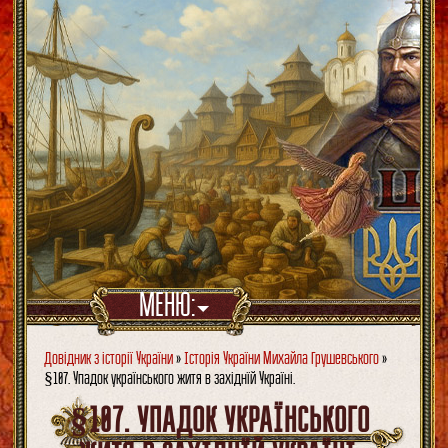
МЕНЮ:
Довідник з історії України
»
Історія України Михайла Грушевського
»
§107. Упадок українського житя в західнїй Україні.
§107. УПАДОК УКРАЇНСЬКОГО