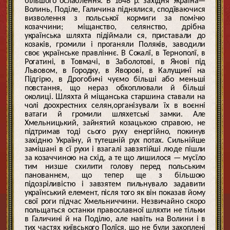
більшого ослаблення. В 1648 р. західня Україна—
Волинь, Поділе, Галичина піднялися, сподїваючися
визволення з польської кормиги за помічю
козаччини; міщанство, селянство, дрібна
українська шляхта підіймали ся, приставали до
козаків, громили і проганяли Поляків, заводили
своє українське правліннє. В Сокалї, в Тернополї, в
Рогатині, в Товмачі, в Заболотові, в Янові під
Львовом, в Городку, в Яворові, в Калущинї на
Підгірю, в Дрогобичі чуємо більші або меньші
повстання, що нераз обхоплювали й більші
околиці. Шляхта й міщанська старшина ставали на
чолі доохрестних селян,організували їх в воєнні
ватаги й громили шляхетські замки. Але
Хмельницький, зайнятий козацькою справою, не
підтримав тоді сього руху енергійно, покинув
західню Україну, й тутешній рух потах. Сильнійше
замішані в сї рухи і взагалі завзятійші люде пішли
за козаччиною на схід, а те що лишилося — мусїло
тим низше схилити голову перед польським
панованнєм, що тепер ще з більшою
підозріливістю і завзятем пильнувало задавити
український елемент, після того як він показав йому
свої роги підчас Хмельниччини. Незвичайно скоро
польщаться останки православної шляхти не тільки
в Галичині й на Поділю, але навіть на Волини і в
тих частях київського Полїся, що не були захоплені