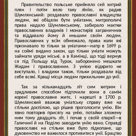
Правительство польське прийняло сей хитрий
плян і потім вело таку лїнїю, як радив
Шумлянський: роздавало православні владицтва
людям, які обіцяли бути унїатами, митрополичі
права надало Шумлянському, забирало маєтки
православних владиків і монастирів заграничних
та віддавало йому й иньшим своїм людям.
Православних у всїм обмежало, права коли які
признавало то тільки за уніатами—напр в 1699 р.
на соймі видано закон, що тільки уніати можуть
займати уряди міські, а в Камінці, що тоді вернув
ся під Польщу від Турок, заборонено мешкати
Жидам і православним. З унією відкрито не
виступало, і владики також, тільки роздавали від
себе всякі. Кращі місця людям прихильним до унії.
Так за кільканадцять лїт сим хитрим і
зрадливим способом підточили вони в самім
коренї православне житє, і нарешті в 1700 р.
Шумлянский вважав уніатську справу вже на
стільки доспілою, що рішив проголосити унїю. Він
явно повторив присягу на унїю, потайки зложену
ним тому двадцять лїт, і почав у своїй єпархії—в
Галичинї й на Поділю заводити унїю явно. Справдї
православє на стільки вже було підкопане, що
духовенство не важилося противитися унії. Брацтво