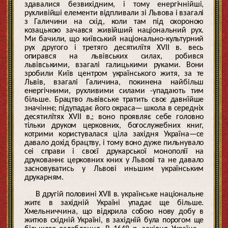
здавалися безвихідним, і тому енергічнійші,
рухливійші елементи відпливали зі Львова і взагалі
з Галичини на схід, коли там під охороною
козацькою зачався живійший національний рух.
Ми бачили, що київський національно-культурний
рух другого і третяго десятилїтя XVII в. весь
опирався на львівських силах, робився
львівськими, взагалі галицькими руками. Вони
зробили Київ центром українського житя, за те
Львів, взагалі Галичина, покинена найбільш
енергічними, рухливими силами -упадають тим
більше. Брацтво львівське тратить своє давнїйше
значіннє; підупадає його окраса— школа в середніх
десятилїтях XVII в,; воно проявляє себе головно
тільки друком церковних, богослужебних книг,
котрими користувалася ціла західня Україна—се
давало дохід брацтву, і тому воно дуже пильнувало
сеі справи і своєї друкарської монополії на
друкованнє церковних кних у Львові та не давало
засновуватись у Львові иньшим українським
друкарням.
В другій половині XVII в. українське національне
житє в західній Україні упадає ще більше.
Хмельниччина, що відкрила собою нову добу в
житюв східній Україні, в західнїй була порогом ще