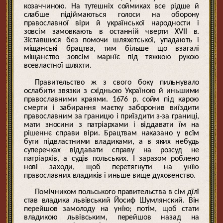
козаччиною. На тутешніх соймиках все рідше й
слабше підіймаються голоси на оборону
православної віри й української народности і
зовсім замовкають в останній чверти XVII в.
Зіставшися без помочи шляхетської, упадають і
міщанські брацтва, тим більше що взагалі
міщанство зовсім марнїє під тяжкою рукою
всевластної шляхти.
Правительство ж з свого боку пильнувало
ослабити звязки з східньою Україною й иньшими
православними краями. 1676 р. сойм під карою
смерти і забирання маєтку заборонив виїздити
православним за границю і приїздити з-за границі,
мати зносини з патріархами і віддавати їм на
рішеннє справи віри. Брацтвам наказано у всїм
бути підвластними владиками, а в яких небудь
суперечках віддавати справу на розсуд не
патріархів, а судів польських. І заразом роблено
нові заходи, щоб перетягнути на унїю
православних владиків і иньше вище духовенство.
Помічником польського правительства в сім дїлї
став владика львівський Йосиф Шумлянский. Він
перейшов замолоду на унїю; потім, щоб стати
владикою львівським, перейшов назад на