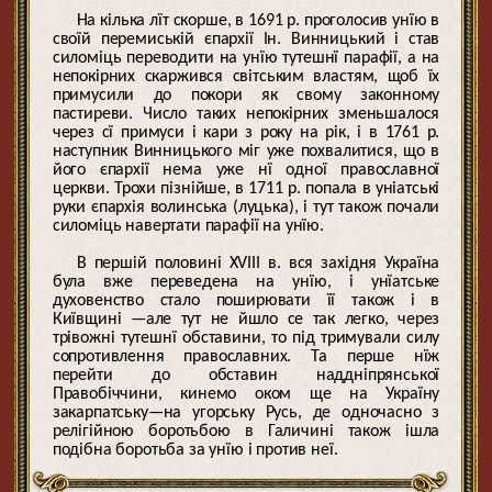
На кілька лїт скорше, в 1691 р. проголосив унїю в
своїй перемиській єпархії Ін. Винницький і став
силоміць переводити на унїю тутешнї парафії, а на
непокірних скаржився світським властям, щоб їх
примусили до покори як свому законному
пастиреви. Число таких непокірних зменьшалося
через сї примуси і кари з року на рік, і в 1761 р.
наступник Винницького міг уже похвалитися, що в
його єпархії нема уже нї одної православної
церкви. Трохи пізнійше, в 1711 р. попала в уніатські
руки єпархія волинська (луцька), і тут також почали
силоміць навертати парафії на унїю.
В першій половині XVIII в. вся західня Україна
була вже переведена на унїю, і унїатське
духовенство стало поширювати її також і в
Київщині —але тут не йшло се так легко, через
трівожні тутешнї обставини, то під тримували силу
сопротивлення православних. Та перше нїж
перейти до обставин наддніпрянської
Правобіччини, кинемо оком ще на Україну
закарпатську—на угорську Русь, де одночасно з
релігійною боротьбою в Галичині також ішла
подібна боротьба за унїю і против неї.