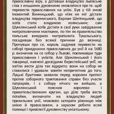
православну віру, а діставши владицтво львівське
став з иньшими духовними змовлятися про те. щоб
перевести православних на унїю. Був у тій змові
Інокентий Винницький, що нїяк не міг дістати
владицтва перимиського, Варлам Шептицький, що
хотів стати владикою холмським; сам
Шумлянський хотїв дістати в свої руки завідуваннє
митрополичими маєтками, по тім як правительство
польське викурило митрополита Тукальського,
посадивши без всякої причини до вязниці.
Прочувши про се, король задумав перевести на
соборі приєднаннє православних до унії й на 1680
р. визначив на се собор у Львові, покликавши туди
православних і унїатів. Але Шумлянський і його
товариші, навчені досвідами берестейської унїЇ, не
хогїли вести діла так відкрито: вони на собор не
ставилися і удавали зовеїм непричетних до того.
Луцькі братчики заявили перед королем протест
против соборного трактовання справи без участи
патріархів, і з собору нїчого не вийшло, а
Шумлянський пояснив королеви і
правительственним кругам, що дїло треба вести
потайки, визначати на владицтво людей
прихильних унії, можливо затирати ріжницю між
унією й православем, а заразом робити всякі
полекші і привілегії духовенству уніатському.