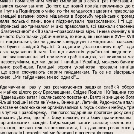
маків і помагало чим могло; сміливійші з селян, раз приставши
авалися сьому занятю. До того ще новий привід прилучився до 
 і тут на Подніпровю унїю, по тім як удалося задавити правосла
айдамацькі ватажки охоче мішалися в боротьбу українських грома
яли польські пани; вони підтримували православних, і ті що
ніпрянські що трималися міцно православя, всі вважали спасен
агочестивої" як ЇЇ звали—православної віри. І нема сумнїву в т
асто було тільки добичнинтво, то вони, як і козаки в XVI— XVII
 і національні, бо не давали стверднути і зміцнитися польськ
які були в західній Українї, й задавити „благочестиву віру"—єд
к як задавлено її там. Так що симпатія української людности
 не вважаючи на всі прикмети грабіжництва, які виявляли ча
 незрозумілим, що ми, давні і нинішні Українці, можемо бачит
ьких розбишак. Галицькі вороги українства прозвали ниніш
, що вони спочувають старим гайдамакам. Та се не відстраш
існею: „Ми гайдамаки, ми всі однакі"...
айдамаччина, раз у раз розмахуючися завдяки слабкій оборо
ом майже цілого року Браславщина, Східне Поділе і Київщина тр
айдамацьких ватаг і селянського повстання. Взято й знищено бог
 більші тодїшнї міста як Умань, Винниця, Летичів, Радомисль впал
овстаннє селянське не організувалися в якусь скільки небудь трі
ів тут на Правобережу, і так погосподаривши протягом року сей 
тахати. Дарма, що нЇ з боку шляхти, нї з боку правительства
 організованих заходів. Гайдамацькі вагаги сплили; селянство,
встання, почало теж заспокоюватися, і в дальших роках знов 
 нападів і походів, які ми бачили і в попередніх роках.