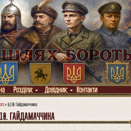
на
Розділи:
Довідник:
Контакти
ого
» §110. Гайдамаччина
10. ГАЙДАМАЧЧИНА