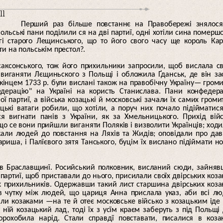
11
Перший раз більше повстаннє на Правобережі знялося
Польські пани поділили ся на дві партиї, одні хотіли сина померш
угі старого Лещинського, що то його свого часу ще король Ка
и на польськім престол?.
саксонського, тож його прихильники запросили, щоб вислала с
 виганяти Лєщиньского з Польщі і обложила Ґданськ, де він за
 кінцем 1733 р. були вислані також на правобічну Україну— гром
дерацію" на Україні на користь Станислава. Пани конфедер
 партиї, а війська козацькі й московські зачали їх самих громи
ькі ватаги робили, що хотіли, а поруч них почало підійматис
ся вигнати панів з України, як за Хмельницького. Прихід вій
що се вони прийшли виганяти Поляків і визволити Українців; ход
кали людей до повстання на Ляхів та Жидів; оповідали про да
риша, і Палїєвого зятя Танського, буцім їх вислано підіймати н
 в Браславщинї. Росийський полковник, висланий сюди, зайня
 партиї, щоб приставали до нього, присилали своїх двірських коза
 прихильників. Одержавши такий лист старшина двірських коза
в чутку між людей, що цариця Анна прислала указ, аби всі л
али козаками —на те й отеє московське військо з козацьким іде
 у нїй козацький лад, тоді їх з усїм краєм заберуть з під Польщі
рохобила нарід. Стали справдї повставати, писалися в коза