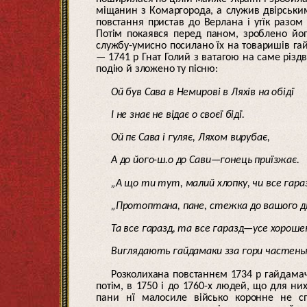
міщанин з Комаргорода, а служив двірським
повстання пристав до Верлана і утїк разом
Потім покаявся перед паном, зроблено йо
службу-умисно посилано їх на товаришів га
— 1741 р Гнат Голий з ватагою на саме різдв
подію й зложено ту пісню:
Ой був Сава в Немирові в Ляхів на обідї
І не знає не відає о своєї бідї.
Ой пє Сава і гуляє, Ляхом вирубає,
А до його-ш.о до Сави—гонець приїзжає.
„А що ти тут, малий хлопку, чи все гара
„Протоптана, пане, стежка до вашого д
Та все гаразд, та все гаразд—усе хороше
Виглядають гайдамаки зза гори частенько
Розколихана повстаннєм 1734 р гайдамач
потім, в 1750 і до 1760-х людей, що для них
пани нї малосиле військо коронне не сп