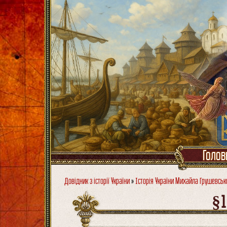
Голов
Довідник з історії України
»
Історія України Михайла Грушевськ
§1