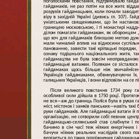
поголосками повстання, підтримувало гайда
гайдамаків, не раз потім на все житє відд
розрухів гайдамацьких, коли почали заводити
віру в західній Україні (дивись гл. 107). Г
уніатськими священиками, що їм настановл
границею московською, і ті монастирі надд
ділом помагати гайдамакам, як оборонцям „бл
що хоч для гайдамаків близшою метою дуже ч
мали чималий вплив на відносини суспільні
панованню, завести такі кріпацькі порядки, 
ознаку тодішнього національного житя, та
гайдамацтва не була зовсім неоправданою,
гайдамацькі ватажки. Полякам се зісталося
гайдамаках щось більше ніж звичайнїсен
Українців гайдамаками, обвинувачуючи їх
галицьких Українців, і вони відповіли на се п
Після великого повстання 1734 року г
особливої сили дійшла в 1750 роцї. Протяг
не вся—аж до границь Полїся була в руках г
міст, місточок і замків панських—навіть такі
руки гайдамаків. Але гайдамацькі ватаги й п
оргаиїзацію, не сотворили собі певних центр
гайдамацько-селянський став слабнути і по
бачимо в сім часї теж нїяких енергічних і
бачучи нїяких реальних наслідків свого по
вергаеться до таких розріжнених гайдамацьких