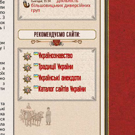
Діяльність
ебе
Сьогодні, 15:34
більшовицьких диверсійних
али
груп
 по
. З
кох
ь і
РЕКОМЕНДУЄМО САЙТИ:
том
у і
Українознавство
тим
Традиції України
, а
оїх
Українські анекдоти
жно
м з
Каталог сайтів України
ити
 та
ькі
ька
ися
ила
йно
оду