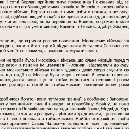
ки і сотні Верлан прийняв титул полковника і визначав від с
о до нього особливо двірських козаків та Волохів, з котрих набир
 значне військо, Верлан почав з ними робити походи, з початку
вські, підіймав людей та ка^ав їм присягати на підданство царицї
ут чинив теж саме, потім перейшов на Волинь, погромив в кіль
 загонами сягав уже в околицї Камінця і Львова,, здобув Жванец
обставини, що сприяли розвою повстання. Московське військо лі
 кордон, пани з його партий піддавалися Августови Саксонськом
об уже їх не громило, а помогло вгамувати селян.
 не треба було, і московські війська, що кілька місяців перед 
ер разом з панами їм „гамувати"—ловили, відставляли до суду
чю московського війська панам удалося дуже скоро змусити св
и, що надїї на Москву були марні, селяне й козаки перева
знаходилося таких, що не хотїли вертатися в неволю і разо
ську границю та пізнійше з гайдамаками приходили знову гром
оробилося богато і вони потім зза границї, а особливо з Запорожа
з у раз чинили сильні напади на правобічну Україну, на панс
ого страху на Поляків навели напади ватажків Гриви, Медвідя, Хар
а й замки, та чинили росправу з ріжними зрадниками, що покаявш
анів і тепер воювали з гайдамаками. Найбільш вражіння зроб
аких зрадників Савою Чалим—її оспівано в пісні, що незвича
 сього малозамітного чоловіка звісною особою. Сей Сава був з р