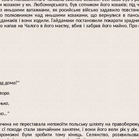
 козаком у кн. Любомирського, був сотником його козаків; під 
 з иньшими ватажками, як росийське військо задавило повстан
го полковником над иньшими козаками, що вернулися в панс
йдамаків і вони ходили. Гайдамаки постановили покарати зрадн
о напав на Чалого в його маєтку, вбив і забрав його майно. Про 
зд дома?"
вора.
нько,
..."
чина не переставала непокоїти польську шляхту на правобереж
 сї походи стали звичайним занятем, і вони його вели рік у рік.
роможні були зробити тому кінець. Селянство, розхвильова