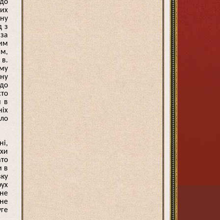
 до
сих
вну
д з
 за
ним
ім,
 в.
ому
ину
 до
сто
и в
ніх
ило
ні,
охи
ато
и в
вку
рух
 не
 не
уге