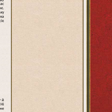
час
нє.
ьку
ика
сіє
у й
 Ні
не