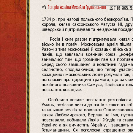
📂
Історія України Михайла Грушевського
⏳ 7-06-2025, 21:
1734 р., при нагодї польського безкоролївя. 
короля, князя саксонського Августа НІ, др
шведський підтримував та не здужав посадит
Росія і сим разом підтримувала князя 
вісько їм в поміч. Московська армія пішла
Разом з тим московські й козацькі війська з
панів, що завязали воєнний союз, „конфе
займалися тим, що громили панів з противної
Серед сього замішання й колотнечі гадамац
селянство, сподїваючися, що тепер удасть
козацьких і московських люде розуміли так, 
поголоски про царицині грамоти, що закли
покійного полковника Самуся, Палїєвого това
повстаннє козацьке.
Особливо велике повстаннє розгорілося
Умань, розіслав листи до панів з саксонської
та иньших вояків та воювали Станиславових
князя Любомирского, Верлан на імя, пусти
повставали, побивали Ляхів і Жидів та став
Україну; а як вичистять Україну, і заведуть
Гетьманщини. Ся поголоска страшенно зво