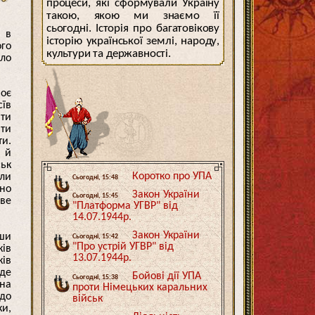
процеси, які сформували Україну
такою, якою ми знаємо її
сьогодні. Історія про багатовікову
 в
історію української землі, народу,
ого
культури та державності.
рло
воє
сїв
ити
ати
ти.
я й
ськ
Коротко про УПА
или
Сьогодні, 15:48
вно
Закон України
Сьогодні, 15:45
ове
"Платформа УГВР" від
14.07.1944р.
Закон України
вши
Сьогодні, 15:42
"Про устрій УГВР" від
ків
13.07.1944р.
ків
юде
Бойові дії УПА
Сьогодні, 15:38
 на
проти Німецьких каральних
 до
військ
ки,