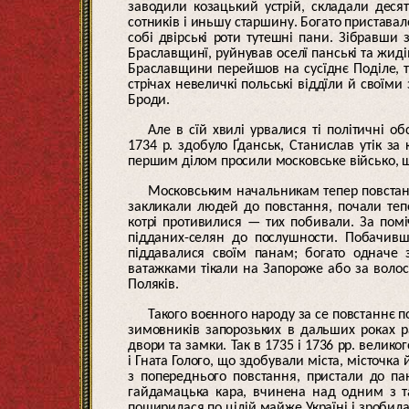
заводили козацький устрій, складали десят
сотників і иньшу старшину. Богато приставал
собі двірські роти тутешні пани. Зібравши
Браславщинї, руйнував оселї панські та жиді
Браславщини перейшов на сусїднє Поділе, т
стрічах невеличкі польські віддїли й своїми
Броди.
Але в сїй хвилі урвалися ті політичні 
1734 р. здобуло Ґданськ, Станислав утік за
першим ділом просили московське військо, щ
Московським начальникам тепер повстання
закликали людей до повстання, почали теп
котрі противилися — тих побивали. За помі
підданих-селян до послушности. Побачивш
піддавалися своїм панам; богато одначе 
ватажками тікали на Запороже або за воло
Поляків.
Такого воєнного народу за се повстаннє п
зимовників запорозьких в дальших роках ра
двори та замки. Так в 1735 і 1736 рр. велик
і Гната Голого, що здобували міста, місточк
з попереднього повстання, пристали до п
гайдамацька кара, вчинена над одним з т
поширилася по цілій майже Україні і зробила