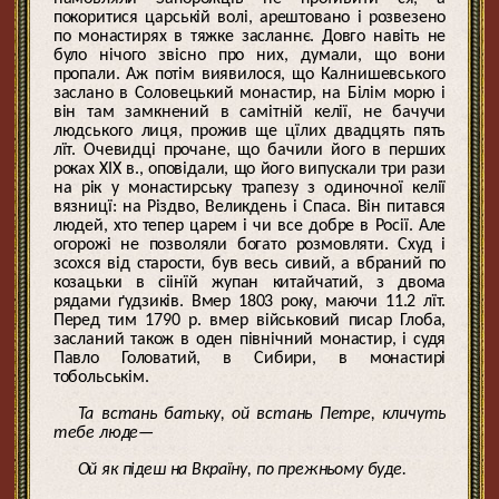
покоритися царській волі, арештовано і розвезено
по монастирях в тяжке засланнє. Довго навіть не
було нічого звісно про них, думали, що вони
пропали. Аж потім виявилося, що Калнишевського
заслано в Соловецький монастир, на Білім морю і
він там замкнений в самітній келії, не бачучи
людського лиця, прожив ще цїлих двадцять пять
лїт. Очевидці прочане, що бачили його в перших
роках XIX в., оповідали, що його випускали три рази
на рік у монастирську трапезу з одиночної келії
вязницї: на Різдво, Великдень і Спаса. Він питався
людей, хто тепер царем і чи все добре в Росії. Але
огорожі не позволяли богато розмовляти. Схуд і
зсохся від старости, був весь сивий, а вбраний по
козацьки в сіінїй жупан китайчатий, з двома
рядами ґудзиків. Вмер 1803 року, маючи 11.2 лїт.
Перед тим 1790 р. вмер військовий писар Глоба,
засланий також в оден північний монастир, і судя
Павло Головатий, в Сибири, в монастирі
тобольськім.
Та встань батьку, ой встань Петре, кличуть
тебе люде—
Ой як підеш на Вкраїну, по прежньому буде.