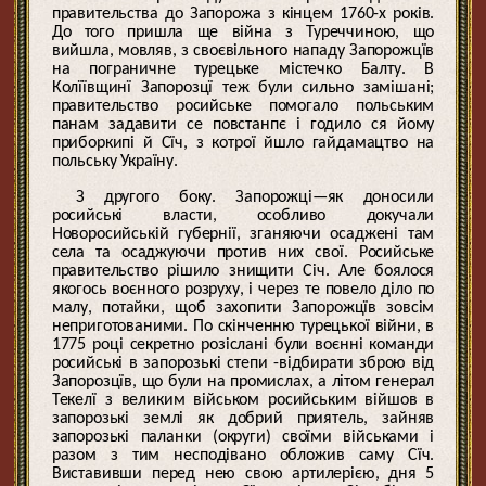
правительства до Запорожа з кінцем 1760-х років.
До того пришла ще війна з Туреччиною, що
вийшла, мовляв, з своєвільного нападу Запорожцїв
на пограничне турецьке містечко Балту. В
Колїївщинї Запорозцї теж були сильно замішані;
правительство росийське помогало польським
панам задавити се повстанпє і годило ся йому
приборкипі й Сїч, з котрої йшло гайдамацтво на
польську Україну.
З другого боку. Запорожці—як доносили
росийські власти, особливо докучали
Новоросийській губернії, зганяючи осаджені там
села та осаджуючи против них свої. Росийське
правительство рішило знищити Січ. Але боялося
якогось воєнного розруху, і через те повело діло по
малу, потайки, щоб захопити Запорожцїв зовсім
неприготованими. По скінченню турецької війни, в
1775 році секретно розіслані були воєнні команди
росийські в запорозькі степи -відбирати зброю від
Запорозцїв, що були на промислах, а літом генерал
Текелї з великим військом росийським війшов в
запорозькі землі як добрий приятель, зайняв
запорозькі паланки (округи) своїми військами і
разом з тим несподівано обложив саму Сїч.
Виставивши перед нею свою артилерією, дня 5