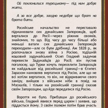
Ой поклонилися турецькому— під ним добре
жити,
А за все добре, заодно недобре що брат на
брата бити.
Росийське начальство не переставало
підманювати сих дунайських Запорожцїв, щоб
верталися до Росії—через ріжних свояків,
знайомих, то що. Від часу до часу більші або
меньші ватаги сих дунайських Запорожцїв
переходили—але се були дрібницї. Аж 1828 р., як
розпочалася знову війна з Росією, тодїшнїй
кошовий задунайський Осип Гладкий задумав
перевести Задунайців до Росії; він пустив
поголоску, що Турки хочуть переселити Запорозців
як найдальше від росийської границї—в Єгипет.
Заразом намовляв вертатися під Росію, але що не
всі хотіли вертатися, то він, не відкриваючи свого
заміру, вийшов з військом ніби в похід на
Москалїв, і тільки на росийській границї сказав
своїм Запорозцям, що йде передатися під Росію.
Вороття не було. Прибувши до росийського
війська, Гладкий явився перед царем і заявив, що
піддасться йому. З своїм полком потім брав участь