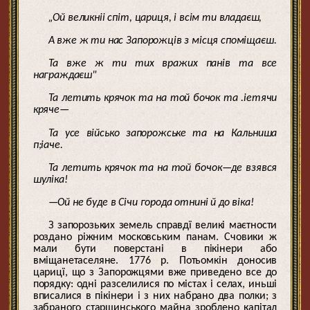
„Ой великніі спіт, цариця, і всім ти владаєш,
А вже ж ти нас Запорожців з місця споміщаєш.
Та вже ж ти тих вражих панів та все
награждаєш"
Та летить крячок та на той бочок та .іетячи
кряче—
Та усе військо запорожське та на Кальниша
п;іаче.
Та летить крячок та на той бочок—де взявся
шуліка!
—Ой не буде в Січи города отнині й до віка!
З запорозьких земель справдї великі маєтности
роздано ріжним московським панам. Счовики ж
мали бути поверстані в пікінери або
вміщанетаселяне. 1776 р. Потьомкін доносив
царицї, що з Запорожцями вже приведено все до
порядку: одні разселилися по містах і селах, иньші
вписалися в пікінери і з них набрано два полки; з
забраного старшинського майна зроблено капітал