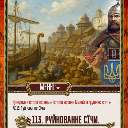
МЕНЮ:
Довідник з історії України
»
Історія України Михайла Грушевського
»
§113. Руйнованне Сїчи.
§113. РУЙНОВАННЕ СЇЧИ.