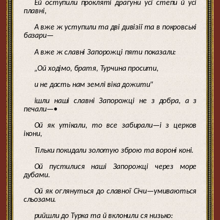
Ей оступили прокляті драгуни усї степи й усі
плавні,
А вже ж уступили та дві дивізії та в покровські
базари—
А вже ж славні Запорожці пяти показали:
„Ой ходімо, братя, Турчина просити,
и не дасть нам землі віка дожити"
ішли наші славні Запорожці не з добра, а з
печали—•
Ой як утікали, то все забирали—і з церков
ікони,
Тільки покидали золотую зброю та вороні коні.
Ой пустилися наші Запорожці через море
дубами.
Ой як оглянуться до славної Січи—умиваються
сльозами.
рийшли до Турка та й вклонили ся низько: