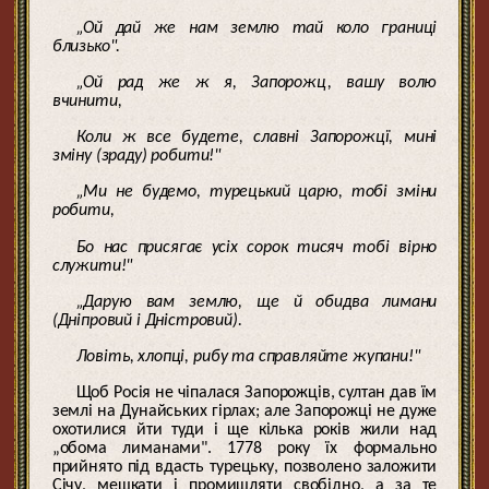
„Ой дай же нам землю тай коло границі
близько".
„Ой рад же ж я, Запорожц, вашу волю
вчинити,
Коли ж все будете, славні Запорожцї, мині
зміну (зраду) робити!"
„Ми не будемо, турецький царю, тобі зміни
робити,
Бо нас присягає усіх сорок тисяч тобі вірно
служити!"
„Дарую вам землю, ще й обидва лимани
(Дніпровий і Дністровий).
Ловіть, хлопці, рибу та справляйте жупани!"
Щоб Росія не чіпалася Запорожців, султан дав їм
землі на Дунайських гірлах; але Запорожці не дуже
охотилися йти туди і ще кілька років жили над
„обома лиманами". 1778 року їх формально
прийнято під вдасть турецьку, позволено заложити
Січу, мешкати і промишляти свобідно, а за те