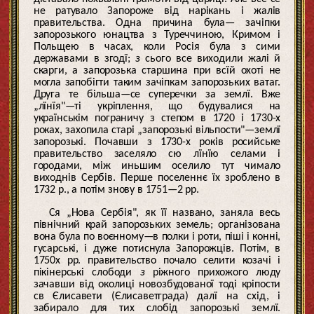
не ратувало Запороже від нарікань і жалів
правительства. Одна причина була— зачіпки
запорозького юнацтва з Туреччиною, Кримом і
Польщею в часах, коли Росія була з сими
державами в згодї;
з
сього все виходили жалі й
скарги, а запорозька старшина при всїй охоті не
могла запобігти таким зачіпкам запорозьких ватаг.
Друга те більша—се суперечки за землї. Вже
„лїнїя"—ті укріплення, що будувалися на
українськім пограничу з степом в 1720 і 1730-х
роках, захопила старі „запорозькі вільпости"—землї
запорозькі. Почавши з 1730-х років росийське
правительство заселяло сю лїнїю селами і
городами, між иньшим оселило тут чимало
виходнів Сербів. Перше поселеннє їх зроблено в
1732 р., а потім знову в 1751—2 рр.
Ся „Нова Сербія", як її названо, заняла весь
північний край запорозьких земель; організована
вона була по воєнному—в полки і роти, піші і конні,
гусарські, і дуже потиснула Запорожців. Потім, в
1750х рр. правительство почало селити козачі і
пікінерські слободи
з
ріжного прихожого люду
зачавши від околиці новозбудованої тоді кріпости
св Єлисавети (Єлисаветграда) далї на схід, і
забирало для тих слобід запорозькі землї.