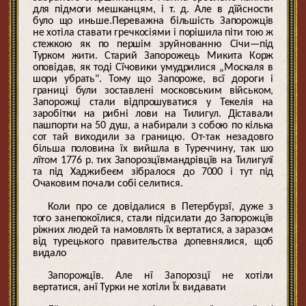
для підмоги мешканцям, і т. д. Але в дїйсности
було що иньше.Переважна більшість Запорожців
не хотіла ставати гречкосіями і порішила піти тою ж
стежкою як по першім зруйнованню Січи—під
Турком жити. Старий Запорожець Микита Корж
оповідав, як тоді Сїчовики умудрилися „Москаля в
шори убрать". Тому що Запороже, всї дороги і
границі були зоставлені московським військом,
Запорожці стали відпрошуватися у Текелія на
заробітки на рибні лови на Тилигул. Діставали
пашпорти на 50 душ, а набирали з собою по кілька
сот тай виходили за границю. От-так незадовго
більша половина їх вийшла в Туреччину, так шо
лїтом 1776 р. тих Запорозцївмандрівцїв на Тилигулї
та під Хаджибеєм зібралося до 7000 і тут під
Очаковим почали собі селитися.
Коли про се довідалися в Петербурзї, дуже з
того занепокоїлися, стали підсилати до Запорожцїв
ріжних людей та намовлять їх вертатися, а заразом
від турецького правительства допевнялися, щоб
видало
Запорожцїв. Але нї Запорозцї не хотіли
вертатися, анї Турки не хотіли Їх видавати