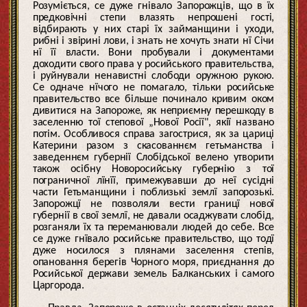
Розуміється, се дуже гнівало Запорожців, що в їх
предковічні степи влазять непрошені гості,
відбирають у них старі їх займанщини і уходи,
рибні і звірині лови, і знать не хочуть знати нї Січи
нї її власти. Вони пробували і документами
доходити свого права у росийського правительства,
і руйнували ненавистні слободи оружною рукою.
Се одначе нїчого не помагало, тільки росийське
правительство все більше починало кривим оком
дивитися на Запороже, як неприємну перешкоду в
заселенню тої степової „Нової Росії", якії названо
потім. Особливося справа загострися, як за цариці
Катерини разом з скасованнєм гетьманства і
заведеннєм губернії Слобідської велено утворити
також осібну Новоросийську губернію з тої
пограничної лїнїї, примежувавши до неї сусідні
части Гетьманщини і поблизькі землї запорозькі.
Запорожцї не позволяли вести границї нової
губернії в свої землї, не давали осаджувати слобід,
розганяли їх та переманювали людей до себе. Все
се дуже гнївало росийське правительство, що тодї
дуже носилося з плянами заселення степів,
опановання берегів Чорного моря, приєднання до
Росийської держави земель Балканських і самого
Царгорода.