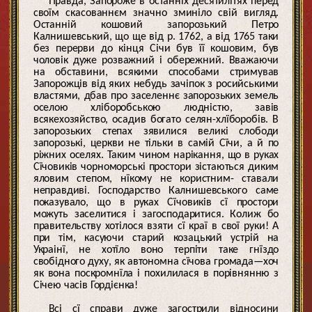
Правда, Запороже в останніх десятилітях перед
своїм скасованнєм значно зминіло свій вигляд.
Останній кошовий запорозький Петро
Калнишевський, що ще від р. 1762, а від 1765 таки
без перерви до кінця Січи був її кошовим, був
чоловік дуже розважний і обережний. Вважаючи
на обставини, всякими способами стримував
Запорожців від яких небудь зачіпок з росийськими
властями, дбав про заселеннє запорозьких земель
оселою хліборобською людністю, завів
всякехозяйство, осадив богато селян-хлїборобів. В
запорозьких степах зявилися великі слободи
запорозькі, церкви не тільки в самій Сїчи, а й по
ріжних оселях. Таким чином нарікання, що в руках
Сїчовиків чорноморські простори зістаються диким
яловим степом, нїкому не користним- ставали
неправдиві. Господарство Калнишевського саме
показувало, що в руках Сїчовиків сї простори
можуть заселитися і загосподаритися. Колиж бо
правительству хотілося взяти сї краї в свої руки! А
при тім, касуючи старий козацький устрій на
Украінї, не хотїло воно терпіти таке гнїздо
свобідного духу, як автономна сїчова громада—хоч
як вона поскромнїла і похилилася в порівнянню з
Січею часів Гордієнка!
Всі сї справи дуже загострили відносини