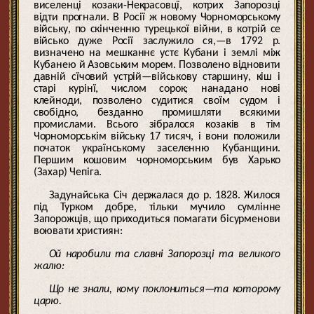
виселенці козаки-Некрасовцї, котрих Запорозці
відти прогнали. В Росії ж новому Чорноморському
війську, по скінченню турецької війни, в котрій се
військо дуже Росії заслужило ся,—в 1792 р.
визначено на мешканнє устє Кубани і землі між
Кубанею й Азовським морем. Позволено відновити
давній сїчовий устрій—військову старшину, кіш і
старі курінї, числом сорок; нанадано нові
клейноди, позволено судитися своїм судом і
свобідно, безданно промишляти всякими
промислами. Всього зібралося козаків в тім
Чорноморськім війську 17 тисяч, і вони положили
початок українському заселенню Кубанщини.
Першим кошовим чорноморським був Харько
(Захар) Чепіга.
Задунайська Січ держалася до р. 1828. Жилося
під Турком добре, тільки мучило сумлінне
Запорожців, що приходиться помагати бісурменови
воювати християн:
Ой наробили та славні Запорозці та великого
жалю:
Що не знали, кому поклониться—та которому
царю.