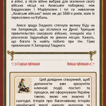
в війні, а після війни вибрав для оселення свого
війська місця на Азовськім побережу, між
Бердянском і Маріуполем і тут се невеличке
„Азовське військо" жило аж до 1860-х років, коли їх
переселено на Кубань.
Алеся зрада Гладкого стягнула велику біду на
тих Запорожцїв, що зісталися на Дунаї. Турецьке
правительство скасувало військо, знищило кіш і
розселило Задунайців по ріжних місцях. Кажуть,
що богато їх навіть побито при тім. Гірко
проклинали ті Запорозцї Гладкого.
👈 Старіша публікація
Новіша публікація 👉
Цей довідник створений, щоб
допомогти вам зрозуміти
ключові події, постаті та
процеси, які сформували Україну
такою, якою ми знаємо її
сьогодні. Історія про багатовікову історію
української землі, народу, культури та