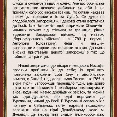
служити султанови пішо й конно. Але що росийське
правительство доконче добивало ся, аби іх не
тримали коло росийської границї, то султан наказав
силоміць переводити іх за Дунай. Се дуже не
сподобалося Запорожцям, і декотрі стали вертатися
до Росії. Там Потьомкін, щоб затримати Січовиків і
иньших охочих від втікачки за границю, рішив
відновити Запорозьке військо, під назвою
„Чорноморського війська" і в 1783 р. поручив
Антопови Головатому, Чепізі й иньшим
запорозьким старшинам скликати охочих. До сього
війська приставали декотрі Запорожці з тих що
вийшли за границю.
Иньші звернулися до цїсаря німецького Иосифа,
просячи прийняти їх до себе; їх прийнято,
позволено заложити собі Січу в австрійських
землях, в Банатї, над долішньою Тисою, і в 1785 р.
вісім тисяч Запорожців перейшло туди; але довго
вони там не зісталися і незабаром помандрували
знов, куди -не маємо докладних звісток, та можна
так здогадуватися, що одні вернулися до
Туреччини, иньші до Росії. В Туреччині оселено їх з
початку в Сейменах, потім нарешті позволено
заложити кіш на гірлі Дунайському, коло м.
Дунавця, де перед тим сиділи великоросийські