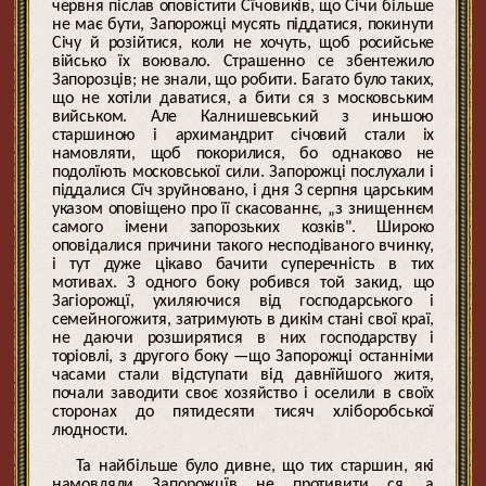
червня післав оповістити Сїчовиків, що Січи більше
не має бути, Запорожці мусять піддатися, покинути
Січу й розійтися, коли не хочуть, щоб росийське
військо їх воювало. Страшенно се збентежило
Запорозців; не знали, що робити. Багато було таких,
що не хотіли даватися, а бити ся з московським
вийськом. Але Калнишевський з иньшою
старшиною і архимандрит січовий стали іх
намовляти, щоб покорилися, бо однаково не
подолїють московської сили. Запорожці послухали і
піддалися Сїч зруйновано, і дня 3 серпня царським
указом оповіщено про її скасованнє, „з знищеннєм
самого імени запорозьких козків". Широко
оповідалися причини такого несподіваного вчинку,
і тут дуже цікаво бачити суперечність в тих
мотивах. З одного боку робився той закид, що
Загіорожцї, ухиляючися від господарського і
семейногожитя, затримують в дикім стані свої краї,
не даючи розширятися в них господарству і
торіовлі, з другого боку —що Запорожці останніми
часами стали відступати від давнїйшого житя,
почали заводити своє хозяйство і оселили в своїх
сторонах до пятидесяти тисяч хліборобської
людности.
Та найбільше було дивне, що тих старшин, які
намовляли Запорожцїв не противити ся, а