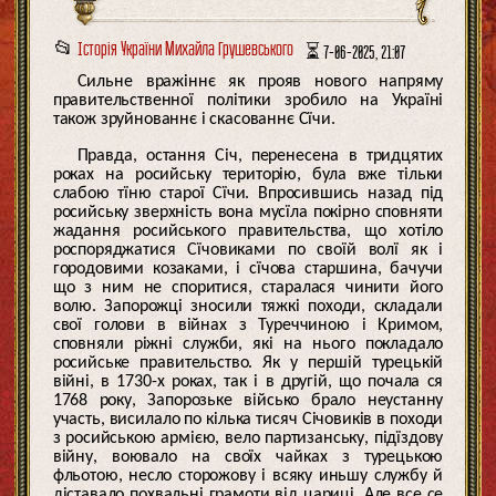
📂
Історія України Михайла Грушевського
⏳ 7-06-2025, 21:07
Сильне вражіннє як прояв нового напряму
правительственної політики зробило на Україні
також зруйнованнє і скасованнє Сїчи.
Правда, остання Січ, перенесена в тридцятих
роках на росийську територію, була вже тільки
слабою тїню старої Сїчи. Впросившись назад під
росийську зверхність вона мусїла покірно сповняти
жадання росийського правительства, що хотіло
роспоряджатися Сїчовиками по своїй волї як і
городовими козаками, і сїчова старшина, бачучи
що з ним не споритися, старалася чинити його
волю. Запорожці зносили тяжкі походи, складали
свої голови в війнах з Туреччиною і Кримом,
сповняли ріжні служби, які на нього покладало
росийське правительство. Як у першій турецькій
війні, в 1730-х роках, так і в другій, що почала ся
1768 року, Запорозьке військо брало неустанну
участь, висилало по кілька тисяч Січовиків в походи
з росийською армією, вело партизанську, підїздову
війну, воювало на своїх чайках з турецькою
фльотою, несло сторожову і всяку иньшу службу й
діставало похвальні грамоти від цариці. Але все се