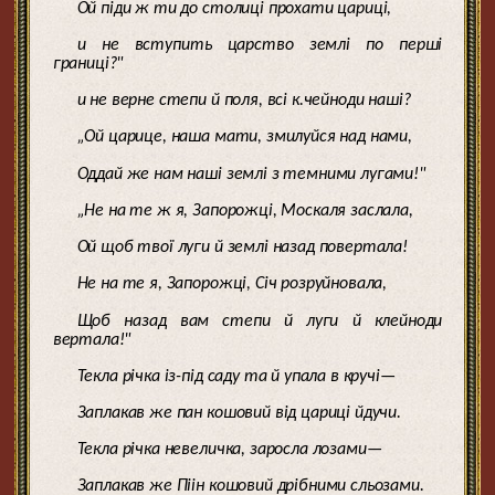
Ой піди ж ти до столиці прохати цариці,
и не вступить царство землі по перші
границі?"
и не верне степи й поля, всі к.чейноди наші?
„Ой царице, наша мати, змилуйся над нами,
Оддай же нам наші землі з темними лугами!"
„Не на те ж я, Запорожці, Москаля заслала,
Ой щоб твої луги й землі назад повертала!
Не на те я, Запорожці, Січ розруйновала,
Щоб назад вам степи й луги й клейноди
вертала!"
Текла річка із-під саду та й упала в кручі—
Заплакав же пан кошовий від цариці йдучи.
Текла річка невеличка, заросла лозами—
Заплакав же Піін кошовий дрібними сльозами.