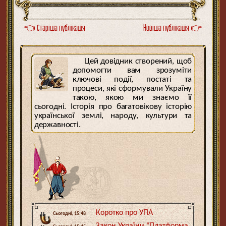
👈 Старіша публікація
Новіша публікація 👉
Цей довідник створений, щоб
допомогти вам зрозуміти
ключові події, постаті та
процеси, які сформували Україну
такою, якою ми знаємо її
сьогодні. Історія про багатовікову історію
української землі, народу, культури та
державності.
Коротко про УПА
Сьогодні, 15:48
Закон України "Платформа