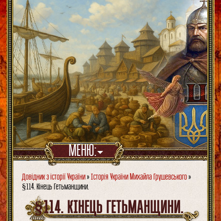
МЕНЮ:
Довідник з історії України
»
Історія України Михайла Грушевського
»
§114. Кінець Гетьманщини.
§114. КІНЕЦЬ ГЕТЬМАНЩИНИ.