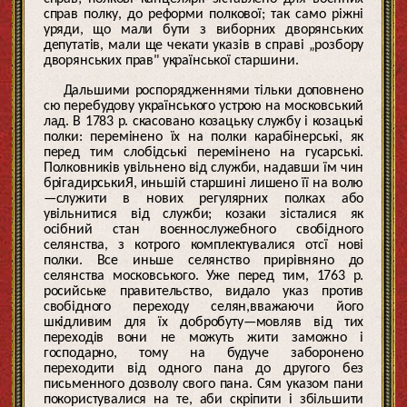
справ полку, до реформи полкової; так само ріжні
уряди, що мали бути з виборних дворянських
депутатів, мали ще чекати указів в справі „розбору
дворянських прав" української старшини.
Дальшими роспорядженнями тільки доповнено
сю перебудову українського устрою на московський
лад. В 1783 р. скасовано козацьку службу і козацькі
полки: перемінено їх на полки карабінерські, як
перед тим слобідські перемінено на гусарські.
Полковників увільнено від служби, надавши їм чин
брігадирськиЯ, иньшій старшині лишено її на волю
—служити в нових регулярних полках або
увільнитися від служби; козаки зісталися як
осібний стан воєннослужебного свобідного
селянства, з котрого комплектувалися отсї нові
полки. Все иньше селянство прирівняно до
селянства московського. Уже перед тим, 1763 р.
росийське правительство, видало указ против
свобідного переходу селян,вважаючи його
шкідливим для їх добробуту—мовляв від тих
переходів вони не можуть жити заможно і
господарно, тому на будуче заборонено
переходити від одного пана до другого без
письменного дозволу свого пана. Сям указом пани
покористувалися на те, аби скріпити і збільшити