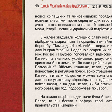
📂
Історія України Михайла Грушевського
⏳ 7-06-2025, 20
нових кріпацьких та чиновницьких порядка
новими властями, проте серед вищих верств
духовенства, невважаючи на все їх вольне 
мови, історії—певний український патріотизм
З жалем згадували колишню славу козаць
відібраннє старих прав і порядків. Звичай
боротьбу. Тільки деякі сміливійші вертал
давнїх прав України. Недавно з секретних па
між Росією і Прусією попсувалися відносин
Капнист, з значного українського ролу, с
прислали його земляки, бо вже прийшли до 
Потьомкіна". Військо козацьке, казав, ду
поверстано в регулярні полки: воно страшенн
Капнист питає міністра, чи можуть вони спод
дав на се ухильчиву відповідь, не сподїваю
поїхав назад, а на далі, казав, як би прусь
його брата, що тоді подорожував по Европі.
На хвилю старі порядки наче були й верн
Павло, то він богато з реформ своєї мат
правительства Катерини.