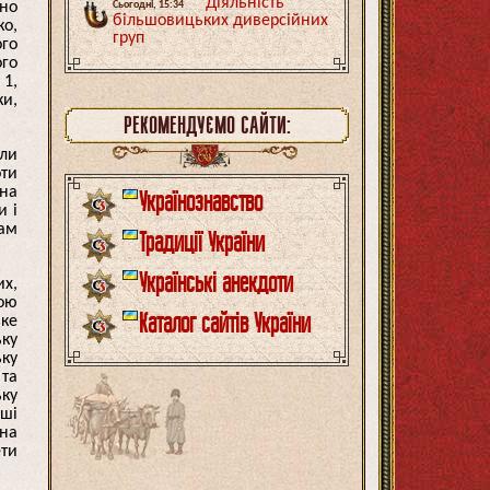
Діяльність
ено
Сьогодні, 15:34
більшовицьких диверсійних
ко,
груп
ого
ого
 1,
ки,
РЕКОМЕНДУЄМО САЙТИ:
ли
оти
їна
Українознавство
и і
там
Традиції України
Українські анекдоти
их,
ною
Каталог сайтів України
ьке
ьку
ьку
 та
ьку
уші
 на
ети