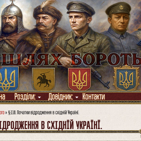
на
Розділи:
Довідник:
Контакти
ого
» §118. Початки відродження в східнїй Українї.
ІДРОДЖЕННЯ В СХІДНЇЙ УКРАЇНЇ.