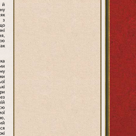
ї й
жну
 як
, з
 що
рні
ня,
ією
так
яка
їми
ому
жки
ьої
ькі
ори
без
ній
 сю
мої
ою,
ний
ися
ркі