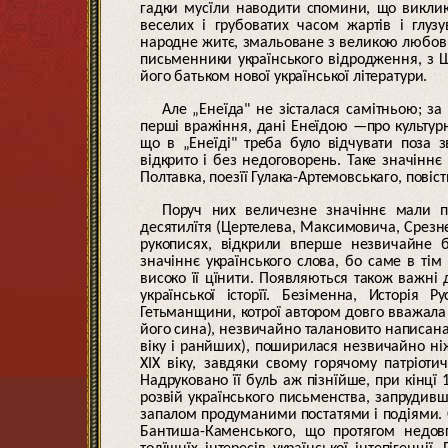
гадки мусїли наводити спомини, що виклик
веселих і грубоватих часом жартів і глуз
народне житє, змальоване з великою любовю 
письменники українського відродження, з 
його батьком нової української літератури.
Але „Енеїда" не зісталася самітньою; з
перші вражіння, дані Енеїдою —про культурну
що в „Енеїді" треба було відчувати поза
відкрито і без недоговорень. Таке значінн
Полтавка, поезїї Гулака-Артемовськаго, повіст
Поруч них величезне значіннє мали пе
десятилїтя (Цертелева, Максимовича, Срезнє
рукописях, відкрили вперше незвичайне б
значіннє українського слова, бо саме в тім
високо її цїнити. Появляються також важні 
української історїї. Безіменна, Исторія
Гетьманщини, котрої автором довго вважала Г
його сина), незвичайно талановито написана 
віку і ранйших), поширилася незвичайно ніж
XIX віку, завдяки свому горячому патріоти
Надруковано її булЬ аж пізнїйше, при кінцї
розвій українського письменства, запрудив
запалом продуманими постатями і подіями. Сл
Бантиша-Каменського, що протягом недов