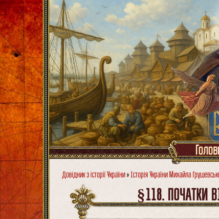
Голов
Довідник з історії України
»
Історія України Михайла Грушевськ
§118. ПОЧАТКИ В