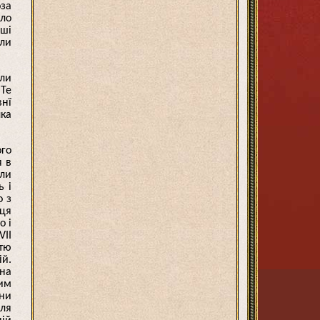
оза
ало
йші
али
или
 Те
внї
лка
ого
я в
яли
ь і
о з
нця
о і
VII
ітю
ій.
 на
ним
їни
ля