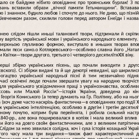
ало се байдуже нїбито оповіданнє про троянських бурлак! З п
увань вставили образи „вічної памяти Гетьманщини". Вставав
і знаннєм, будило любов і спочуте до нього. Не диво, що пізні
Шевченком разом, схилили голови перед автором Енеїди і назв
а нею слідом пішли иньші талановиті твори, підтримали й скріп
 вартість української мови і українського народяього елементу.
 зверхньою глузливою формою, виступало в иньших творах впо
є мали пєси само.о Котляревського—особливо славна його „Ната
и Квітки—твори другого, третього і четверіого десятилїтяХІХ віку.
рші збірко українських пісень, що почали виходити з друг
вского). Сі збірки видані та й ще декотрі невидані, що ширилис
огацтво української народньої піснї й тим незвичайно підн
 часї освічені люде почали звершати увагу на народню творчіст
для українського усвідомлення праці з українознавства, особлив
 Руссовь или Малой Россіи"—історія України, доведена до кі
еоргія Кониського (а тепер думають на Гр. Політику, або на ньог
(хоч дуже часто наскрізь фантастична—в оповіданнях про події X
 українською інтелігенцією, особливо в другім і третім десятил
чному почутю, котрим була перейнята, і робила сильний настр
 1840-рр., але вона поширювалася в копіях і мала великий вплив
ши його на довго своїм фантастичними, але з великим патрітич
їдом за нею зявилася солідна, хоч і суха історія козацької Укра
гого часу мала три видання—також факт характеристичний д