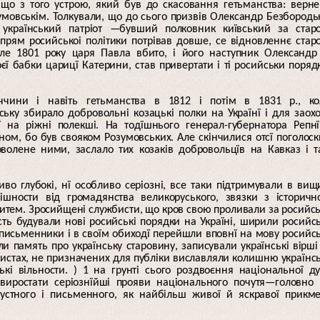
що з того устрою, який був до скасовання гетьманства: верн
умовськім. Толкували, що до сього призвів Олександр Безбородь
 український патріот —бувший полковник київський за стар
прям росийськоі політики потрівав довше, се відновленнє стар
але 1801 року царя Павла вбито, і його наступник Олександр
ї бабки царицї Катерини, став привертати і ті росийськи поряд
ччини і навіть гетьманства в 1812 і потім в 1831 р., ко
ську збирало добровольні козацькі полки на Українї і для заох
 на ріжні полекші. На тодїшнього генерал-губернатора Репн
ном, бо був свояком Розумовських. Але скінчилися отсї поголоск
оволене ними, заслало тих козаків добровольцїв на Кавказ і 
ливо глубокі, нї особливо серіозні, все таки підтримували в вищ
мішности від громадянства великоруського, звязки з історич
тем. Зросийщені службисти, що кров свою проливали за росийс
овість будували нові росийські порядки на Україні, ширили росийс
і письменники і в своїм обиходї перейшли вповнї на мову росийс
амять про українську старовину, записували українські вірші
та листах, не призначених для публіки виславляли колишню українс
ькі вільности. ) 1 на грунті сього роздвоєння національної д
ь виростати серіознїйші прояви національного почутя—головно
—устного і письменного, як найбільш живої й яскравої прикм