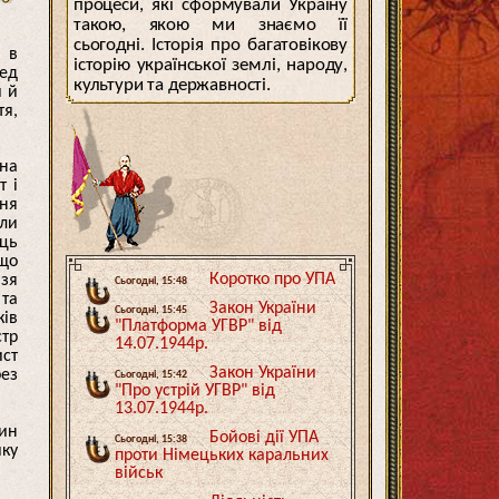
процеси, які сформували Україну
такою, якою ми знаємо її
сьогодні. Історія про багатовікову
и в
історію української землі, народу,
ред
культури та державності.
и й
тя,
 на
т і
ння
оли
ець
 що
Коротко про УПА
язя
Сьогодні, 15:48
 та
Закон України
Сьогодні, 15:45
ків
"Платформа УГВР" від
стр
14.07.1944р.
ист
Закон України
рез
Сьогодні, 15:42
"Про устрій УГВР" від
13.07.1944р.
син
Бойові дії УПА
Сьогодні, 15:38
ику
проти Німецьких каральних
військ