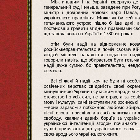
Між иньшим і на Україні повернуто де 
генеральний суд і иньше, заведене при Роз
мінїстр і довірений чоловік царя Павла,
українського правління. Може як би сей на
гетьманського устрою пішло б іще далі; 
постановши правити згідно з правилами своє
що завела вона на Українї в 1780-их роках.
отім були надїї на відновленнє коза
росийськеправительство в поміч своєму вій
людей місцеве начальство подавало надїї
говорили навіть, що збирається бути гетьма
надїї дуже сумно, бо правительство, невд
оселило.
Всі сї жалї й надії, хоч не були нї особ
освічених верствах свідомість своєї окре
минувшиною України і сучасним народнїм жи
отечество і з усїх сил, не за страх, а за с
мову і культуру, самі виступали як росийськ
—вони заразом з побожною любовю збирали п
піснї, слова і прислівя, а в своїх записках 
свободу, хвалили давніх борцїв за українс
української інтелігенції згодом починают
пункті привязання до українського слова
своєнароднього українського житя.