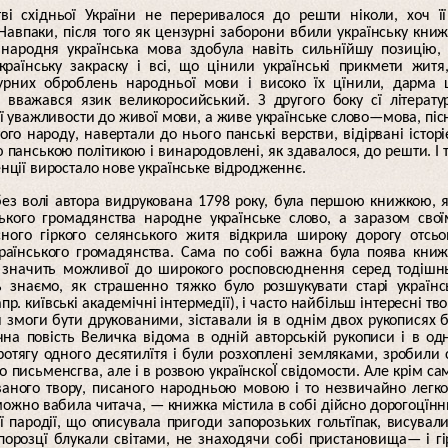
і східньої України не переривалося до решти ніколи, хоч ї
Навпаки, після того як цензурні заборони вбили українську кни
 народня українська мова здобула навіть сильнїйшу позицію,
раїнську закраску і всі, що цінили українські прикмети житя
урних оброблень народньої мови і високо їх цїнили, дарма
важався язик великоросийський. З другого боку сї літерату
 уважливости до живої мови, а живе українське слово—мова, піс
ого народу, навертали до нього панські верстви, відірвані істор
ю панською політикою і винародовлені, як здавалося, до решти. І 
енції виростало нове українське відродженнє.
без волі автора видрукована 1798 року, була першою книжкою, 
ького громадянства народне українське слово, а заразом сво
сного гіркого селянського житя відкрила широку дорогу отсь
раїнського громадянства. Сама по собі важна була поява кни
о значить можливої до широкого росповсюднення серед тодішн
ань знаємо, як страшенно тяжко було розшукувати старі українс
пр. київські академічні інтермедії), і часто найбільш інтересні тв
 змоги бути друкованими, зіставали ія в однім двох рукописях 
чна повість Величка відома в одній авторській рукописи і в од
ротягу одного десятилїтя і були розхоплені земляками, зробили
го письменсгва, але і в розвою українскоЇ свідомости. Але крім са
ваного твору, писаного народньою мовою і то незвичайно легк
можно вабила читача, — книжка містила в собі дійсно дорогоцїн
ї пародії, що описувала пригоди запорозьких гольтїпак, висувал
порозцї блукали світами, не знаходячи собі пристановища— і гі