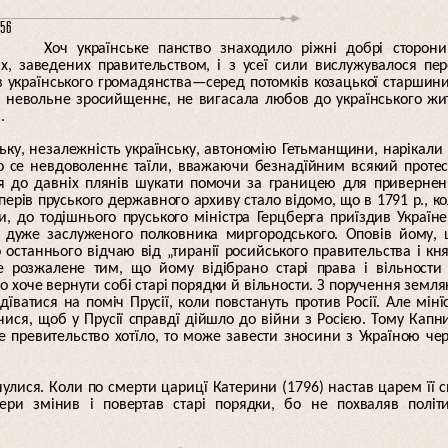
:56
Хоч українське панство знаходило ріжні добрі сторон
х, заведених правительством, і з усеї сили вислужувалося пе
 українського громадянства—серед потомків козацької старшин
і невольне зросийщеннє, не вигасала любов до українського жи
.
ку, незалежність українську, автономію Гетьманщини, нарікали
но се невдоволеннє таїли, вважаючи безнадїйним всякий протес
ися до давніх плянів шукати помочи за границею для приверне
перів пруського державного архиву стало відомо, що в 1791 р., к
и, до тодішнього пруського міністра Герцберга приїздив Україн
ин дуже заслуженого полковника миргородського. Оповів йому,
останнього відчаю від „тиранії росийського правительства і кн
же розжалене тим, що йому відібрано старі права і вільности
о хоче вернути собі старі порядки й вільности. З поручення земля
їватися на поміч Прусії, коли повстануть против Росії. Але мінї
чися, щоб у Прусії справдї дійшло до війни з Росією. Тому Капн
ке превительство хотїло, то може завести зносини з Україною че
улися. Коли по смерти царицї Катерини (1796) настав царем її 
ери змінив і повертав старі порядки, бо не похваляв політ