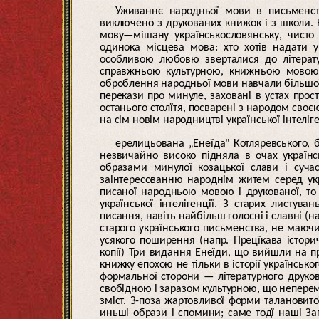
Уживаннє народньої мови в письменств
виключено з друкованих книжок і з школи. 
мову—мішану українськословянську, чисто
одинока місцева мова: хто хотів надати ук
особливою любовю зверталися до літерат
справжньою культурною, книжньою мовою в
оброблення народньої мови навчали більшої
перекази про минуле, заховані в устах прост
останього столїтя, посварені з народом своє
на сім новім народництві української інтеліг
ерелицьована „Енеїда" Котляревського, 
незвичайно високо підняла в очах українс
образами минулої козацької слави і суча
заінтересованню народнім житем серед ук
писаної народньою мовою і друкованої, т
української інтелігенції. З старих листув
писання, навіть найбільш голосні і славні (на
старого українського письменства, не маючи
усякого поширення (напр. Прецїкава істори
копії) Три видання Енеїди, що вийшли на п
книжку епохою не тільки в історії українсько
формальної сторони — літературного друко
свобідною і заразом культурною, що непере
зміст. З-поза жартовливої форми талановито
иньші образи і спомини; саме тодї наші За