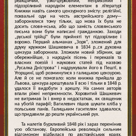
реакційчий, узко-церковний, неприязний і
підозріливий народнім елементам в лїтературі
Книжки навіть самого цензурного змісту: релігійнї,
похвальні оди на честь австрийського дому—
заборонялися тому тільки, що мова їх була не
досить словя-нська, або що замість словянського
письма вони були написані гражданкою. Заходи
„руської трійцї" були прийняті тут підозріливе і
ворожо. Перший альманах „Зоря", зложений для
друку кружком Шашкевича в 1834 р.,ся духовна
цензура заборонила. Зложили новий збірник, ще
обережнїйше, з народніх пісень і переказів та
власних поезій і наукових статей під назвою
„Русалка Дністрова" і надрукували його в Пештї, в
Угорщинї, щоб розминутися з галицькою цензурою.
Але й се не помогало: коли книжка прийшла до
Львова, цензура арештувала її всю і тільки в 1848 р.
удалося її видобути з арешту. На самих авторів
впали ріжні неприємности. Хоровитий Шашкевич
не витримав їх і вмер в недостатках, як священик
на убогій парафії; Вагилевич пішов шукати хліба у
польських панів. Галицьким гасителям здавалося,
що придавили до решти український рух.
Та налетів бурхливий 1848 рік і зараз перемінив
усю обстанову. Европейська революція сильним
відгомоном відбилася по австрийських краях,