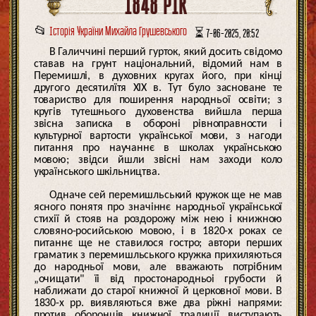
1848 РІК
📂
Історія України Михайла Грушевського
⏳ 7-06-2025, 20:52
В Галиччині перший гурток, який досить свідомо
ставав на грунт національний, відомий нам в
Перемишлі, в духовних кругах його, при кінці
другого десятилїтя XIX в. Тут було засноване те
товариство для поширення народньої освіти; з
кругів тутешнього духовенства вийшла перша
звісна записка в обороні рівноправности і
культурної вартости української мови, з нагоди
питання про научаннє в школах українською
мовою; звідси йшли звісні нам заходи коло
українського шкільництва.
Одначе сей перемишльський кружок ще не мав
ясного понятя про значіннє народньої української
стихії й стояв на роздорожу між нею і книжною
словяно-росийською мовою, і в 1820-х роках се
питаннє ще не ставилося гостро; автори перших
граматик з перемишльського кружка прихиляються
до народньої мови, але вважають потрібним
„очищати" їі від простонародньоі грубости й
наближати до старої книжної й церковної мови. В
1830-х рр. виявляються вже два ріжні напрями:
против оборонців книжної традиції виступають