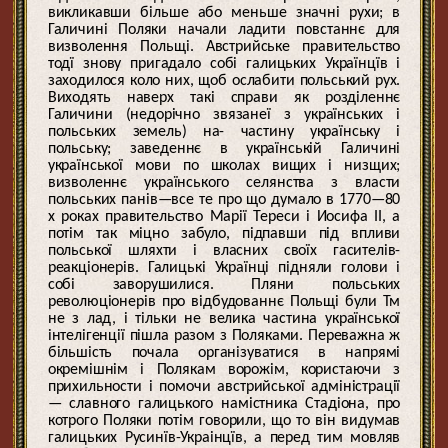
викликавши більше або меньше значні рухи; в
Галичині Поляки начали ладити повстаннє для
визволення Польщі. Австрийське правительство
тодї знову пригадало собі галицьких Українцїв і
заходилося коло них, щоб ослабити польський рух.
Виходять наверх такі справи як розділеннє
Галичини (недорічно звязанеї з українських і
польських земель) на- частину українську і
польську; заведеннє в українській Галичині
української мови по школах вищих і низщих;
визволеннє українського селянства з власти
польських панів—все те про що думало в 1770—80
х роках правительство Марії Тереси і Иосифа II, а
потім так міцно забуло, підпавши під впливи
польської шляхти і власних своїх гасителів-
реакціонерів. Галицькі Українці підняли голови і
собі заворушилися. Пляни польських
революціонерів про відбудованнє Польщі були Тм
не з лад, і тільки не велика частина української
інтелігенції пішла разом з Поляками. Переважна ж
більшість почала організуватися в напрямі
окремішнім і Полякам ворожім, користаючи з
прихильности і помочи австрийської адміністрації
— славного галицького намістника Стадіона, про
котрого Поляки потім говорили, що то він видумав
галицьких Русинїв-Украінцїв, а перед тим мовляв