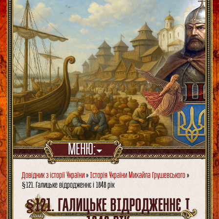
МЕНЮ:
Довідник з історії України
»
Історія України Михайла Грушевського
»
§121. Галицьке відродженнє і 1848 рік
§121. ГАЛИЦЬКЕ ВІДРОДЖЕННЄ І