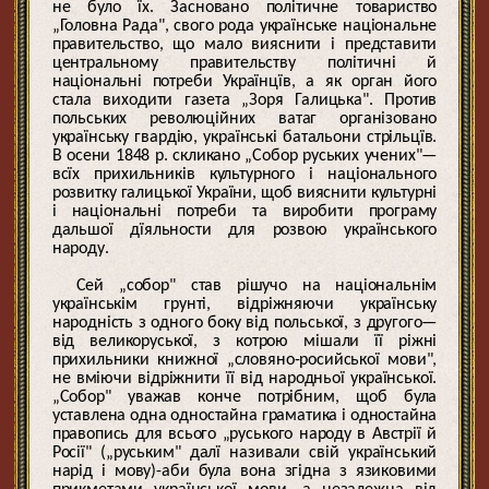
не було їх. Засновано політичне товариство
„Головна Рада", свого рода українське національне
правительство, що мало вияснити і представити
центральному правительству політичні й
національні потреби Українцїв, а як орган його
стала виходити газета „Зоря Галицька". Против
польських революційних ватаг організовано
українську гвардію, українські батальони стрільцїв.
В осени 1848 р. скликано „Собор руських учених"—
всїх прихильників культурного і національного
розвитку галицької України, щоб вияснити культурні
і національні потреби та виробити програму
дальшої дїяльности для розвою українського
народу.
Сей „собор" став рішучо на національнім
українськім грунті, відріжняючи українську
народність з одного боку від польської, з другого—
від великоруської, з котрою мішали її ріжні
прихильники книжної „словяно-росийської мови",
не вміючи відріжнити її від народньої української.
„Собор" уважав конче потрібним, щоб була
уставлена одна одностайна граматика і одностайна
правопись для всього „руського народу в Австрії й
Росії" („руським" далї називали свій український
нарід і мову)-аби була вона згідна з язиковими