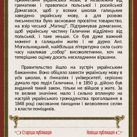
прикметами української мови, а незалежна від
граматики і правописи польської і росийської
Домагався, щоб у всяких школах галицьких
заведено українську мову, а для розвою
письменства було засноване просвітнє товариство,
на взір чеської „Матиці". Підтримував домаганнє,
щоб українську частину Галичини віддїлено від
польської, і таке иньше. Се був дуже важний
момент в галицькім житю і не дурно Ант.
Могильницький, найбільша літературна сила сього
часу накликав „собор" високолетними, хоч на
теперішню оцінку досить нескладними віршами.
Правительство йшло на зустріч українським
бажанням. Воно обіцяло завести українську мову в
усїх школах, в гімназіях і унїверситетї, серіозно
думало про поділ Галичини, і в 1850 р. дійсно був
виданий такий закон, тільки не війшов у житє. За
те велике значіннє мало і сильно вплинуло на
настрій українського громадянства проголошене в
1848 році скасованнє панщини і визволеннє селян
з власти поміщиків.
👈 Старіша публікація
Новіша публікація 👉