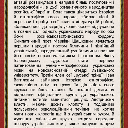
агітації розвинулася в напрямі більш поступовим і
народолюбнім, в дусї романтичного народництва
росийської України. Вона також цікавиться історією
й етнографією свого народа, збирає пісні й
перекази і пробує свої сили в лїтературнїй роботі,
зближаючися до взірцїв українських— відчуваючи
в повній силі одність українського народу по оба
боки росийськоавстринського кордону.
Симпатичний поет Маркіян Шашкевич являється
першим народнім поетом Галичини і пізнійший
український, пародовецький рух Галичини признав
його своїм первоначальником і патроном. Якову
Головецькому судилося стати першим
патентованим ученим—професором української
мови на новозасновачій катедрі львівського
університету. Третій член сеї „руської трійцї" Іван
Вагилевич займався історією, етнографією,
словесністю—всїм по троху. Та діяльність сього
кружка не йшла гладко. За останнї десятилітя
відносини офіціальних кругів до українського
питання встигли змінитися рішучо. Австрийські
власти, маючи досить клопоту з тодїшніми
польськими революційними течіями не хотіли
мати нових клопотів ще й з українським рухом. В
духовних уніатських кругах, котрим передано
цензуру українських книг, також панував напрям