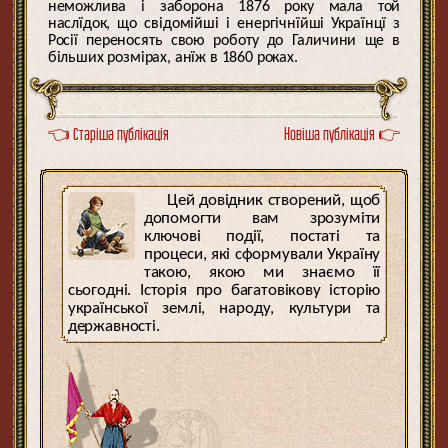
неможлива і заборона 1876 року мала той
наслїдок, що свідомійші і енергічнїйші Українцї з
Росії переносять свою роботу до Галичини ще в
більших розмірах, анїж в 1860 роках.
👈 Старіша публікація
Новіша публікація 👉
Цей довідник створений, щоб
допомогти вам зрозуміти
ключові події, постаті та
процеси, які сформували Україну
такою, якою ми знаємо її
сьогодні. Історія про багатовікову історію
української землі, народу, культури та
державності.