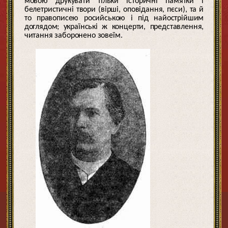
мовою друкувати тільки історичні памятки і
белетристичні твори (вірші, оповідання, пєси), та й
то правописею росийською і під найострійшим
доглядом; українські ж концерти, представлення,
читання заборонено зовеїм.