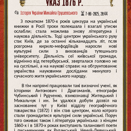
УКАЗ 1876 Р.
📂
Історія України Михайла Грушевського
⏳ 7-06-2025, 20:44
З початком 1870-х років цензура на українські
книжки в Росії трохи полекшала і взагалі утиски
ослабли; стала можлива знову літературна і
наукова діяльність. Тоді центром українського руху
стає Київ, де за останні кільканадцять літ, псля
розгрома кирило-мефодіївцїв наросли нові
культурні сили з вихованцїв тутешнього
університету. Діяльність сеї київської громади,
відмінно від петербурської, зверталася головно не
на суспільні, а на наукові справи: на обгрунтованнє
українства науковими дослідами минулого і
сучасного житя українського народу.
В тім напрямі працювали такі визначні учені, як
історики Антонович і Драгоманів, етнографи
Чубинський і Рудченко, язикознавцї Житецький і
Михальчук і ин. Їм удалося добути дозвіл на
заснованнє тут у Київі відділу географічного
товариства (1872) і він став центром, коло котрого
стали громадитися культурні сили українські. Поруч
того оживає також і література українська: з кінцем
1860-х і в 1870-х роках виступають талановиті поети
і письменники як Руданський, Нечуй-Левицький,