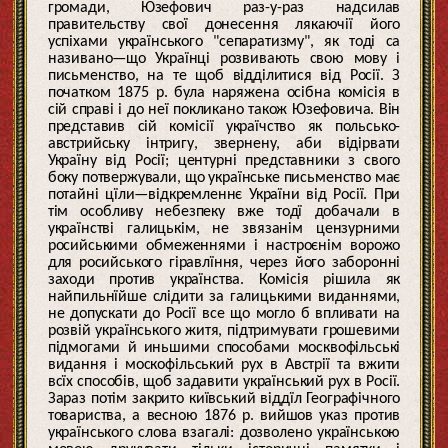
громади, Юзефович раз-у-раз надсилав
правительству свої донесення лякаючії його
успіхами українського "сепаратизму", як тоді са
називано—що Українці розвивають свою мову і
письменство, на те щоб відділитися від Росії. З
початком 1875 р. була наряжена осібна комісія в
сій справі і до неї покликано також Юзефовича. Він
представив сій комісії україчство як польсько-
австрийську інтригу, звернену, аби відірвати
Україну від Росії; центурні представники з свого
боку потвержували, що українське письменство має
потайні цїли—відкремленнє України від Росії. При
тім особливу небезпеку вже тодї добачали в
українстві галицькім, не звязанім цензурними
росийськими обмеженнями і настроєнім ворожо
для росийського гіравлїння, через його заборонні
заходи против українства. Комісія рішила як
найпильнїйше слідити за галицькими виданнями,
не допускати до Росії все що могло б впливати на
розвій українського житя, підтримувати грошевими
підмогами й иньшими способами москвофільські
видання і москофільський рух в Австрії та вжити
всїх способів, щоб задавити український рух в Росії.
Зараз потім закрито київський віддїл Географічного
товариства, а весною 1876 р. вийшов указ против
українського слова взагалі: дозволено українською