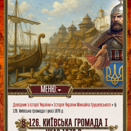
МЕНЮ:
Довідник з історії України
»
Історія України Михайла Грушевського
» §
126. Київська громада і указ 1876 р.
§ 126. КИЇВСЬКА ГРОМАДА І