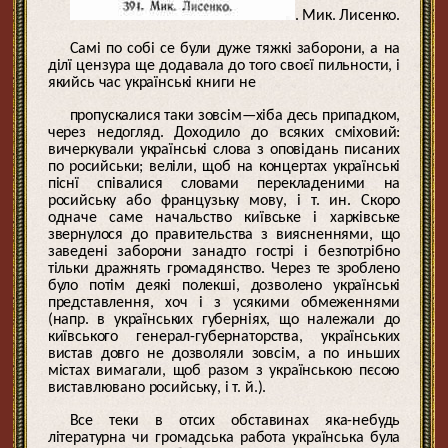
. Мик. Лисенко.
Самі по собі се були дуже тяжкі заборони, а на
ділї цензура ще додавала до того своєї пильности, і
якийсь час українські книги не
пропускалися таки зовсім—хіба десь припадком,
через недогляд. Доходило до всяких сміховий:
вичеркували українські слова з оповідань писаних
по росийськи; веліли, щоб на концертах українські
піснї співалися словами перекладеними на
росийську або французьку мову, і т. ин. Скоро
одначе саме начальство київське і харківське
звернулося до правительства з виясненнями, що
заведені заборони занадто гострі і безпотрібно
тільки дражнять громадянство. Через те зроблено
було потім деякі полекші, дозволено українські
представлення, хоч і з усякими обмеженнями
(напр. в українських губерніях, що належали до
київського генерал-губернаторства, українських
вистав довго не дозволяли зовсім, а по иньших
містах вимагали, щоб разом з українською пєсою
виставлювано росийську, і т. й.).
Все теки в отсих обставинах яка-небудь
літературна чи громадська работа українська була