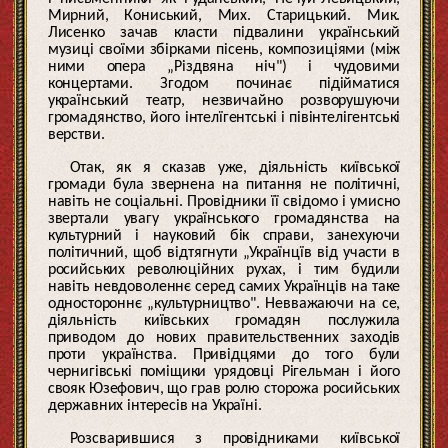
Мирний, Кониський, Мих. Старицький. Мик.
Лисенко зачав класти підвалини український
музиці своїми збірками пісень, композиціями (між
ними опера „Різдвяна ніч") і чудовими
концертами. Згодом починає підійматися
український театр, незвичайно розворушуючи
громадянство, його інтелїгентські і півінтелігентські
верстви.
Отак, як я сказав уже, діяльність київської
громади була звернена на питання не політичні,
навіть не соціальні. Провідники її свідомо і умисно
звертали увагу українського громадянства на
культурний і науковий бік справи, занехуючи
політичний, щоб відтягнути „Українцїв від участи в
росийських революційних рухах, і тим будили
навіть невдоволеннє серед самих Українців на таке
одностороннє „культурництво". Невважаючи на се,
діяльність київських громадян послужила
приводом до нових правительственних заходів
проти українства. Привідцями до того були
чернигівські поміщики урядовці Рігельман і його
свояк Юзефович, що грав ролю сторожа росийських
державних інтересів на Україні.
Розсварившися з провідниками київської